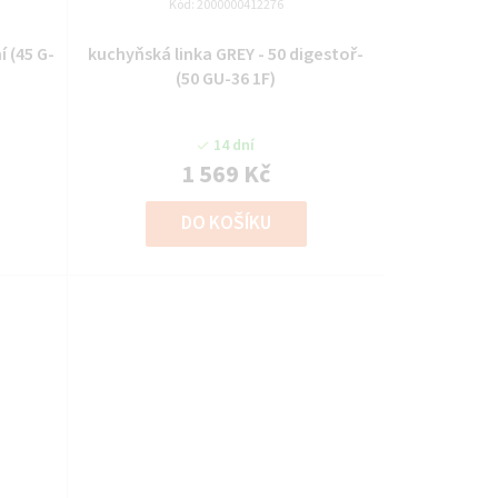
Kód:
2000000412276
í (45 G-
kuchyňská linka GREY - 50 digestoř-
(50 GU-36 1F)
14 dní
1 569 Kč
DO KOŠÍKU