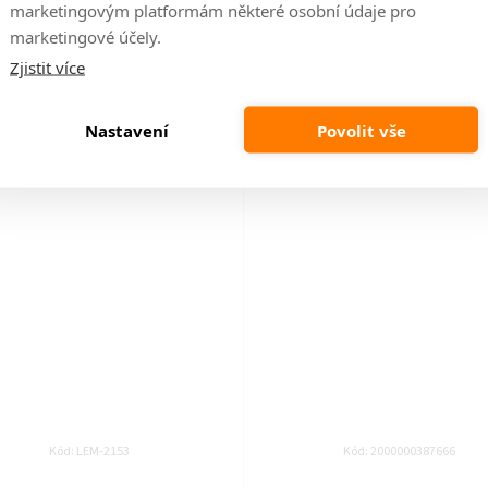
marketingovým platformám některé osobní údaje pro
k
marketingové účely.
t
14 dní
14 dní
Zjistit více
2 839 Kč
3 289 Kč
ů
Nastavení
Povolit vše
DO KOŠÍKU
DO KOŠÍKU
Kód:
LEM-2153
Kód:
2000000387666