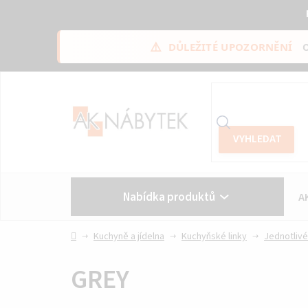
⚠️
DŮLEŽITÉ UPOZORNĚNÍ
Přejít
na
obsah
Nabídka produktů
A
Vše o nákupu
Kontakt
Domů
Kuchyně a jídelna
Kuchyňské linky
Jednotlivé
GREY