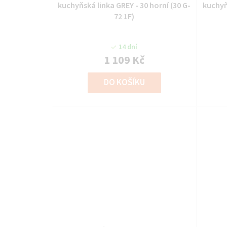
kuchyňská linka GREY - 30 horní (30 G-
kuchyň
72 1F)
14 dní
1 109 Kč
DO KOŠÍKU