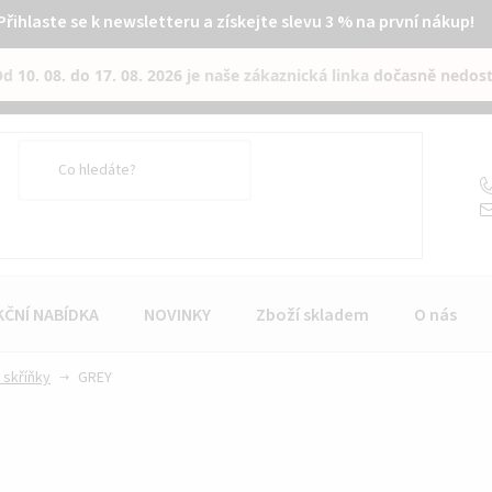
Přihlaste se k newsletteru a získejte slevu 3 % na první nákup!
Od
10. 08. do 17. 08. 2026
je naše zákaznická linka
dočasně nedos
KČNÍ NABÍDKA
NOVINKY
Zboží skladem
O nás
 skříňky
GREY