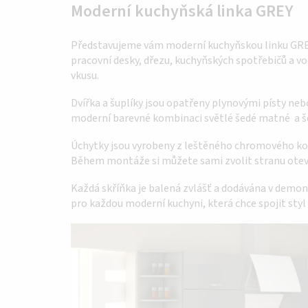
Moderní kuchyňská linka GREY
Představujeme vám moderní kuchyňskou linku GREY, 
pracovní desky, dřezu, kuchyňských spotřebičů a vo
vkusu.
Dvířka a šuplíky jsou opatřeny plynovými písty neb
moderní barevné kombinaci světlé šedé matné a šedé
Úchytky jsou vyrobeny z leštěného chromového kovu
Během montáže si můžete sami zvolit stranu oteví
Každá skříňka je balená zvlášť a dodávána v demo
pro každou moderní kuchyni, která chce spojit styl 