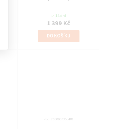
14 dní
1 399 Kč
DO KOŠÍKU
Kód:
2000000355481