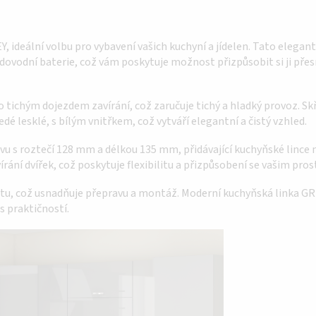
ideální volbu pro vybavení vašich kuchyní a jídelen. Tato elegant
dovodní baterie, což vám poskytuje možnost přizpůsobit si ji přes
o tichým dojezdem zavírání, což zaručuje tichý a hladký provoz. Sk
 lesklé, s bílým vnitřkem, což vytváří elegantní a čistý vzhled.
 s roztečí 128 mm a délkou 135 mm, přidávající kuchyňské lince n
rání dvířek, což poskytuje flexibilitu a přizpůsobení se vašim p
ntu, což usnadňuje přepravu a montáž. Moderní kuchyňská linka G
s praktičností.