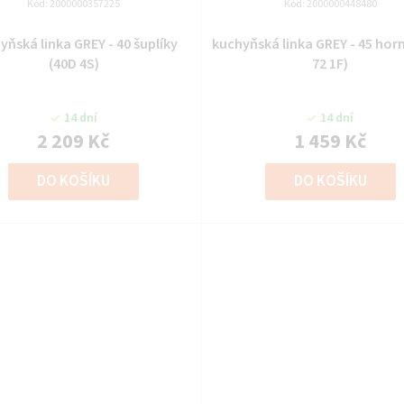
Kód:
2000000357225
Kód:
2000000448480
yňská linka GREY - 40 šuplíky
kuchyňská linka GREY - 45 horn
(40D 4S)
72 1F)
14 dní
14 dní
2 209 Kč
1 459 Kč
DO KOŠÍKU
DO KOŠÍKU