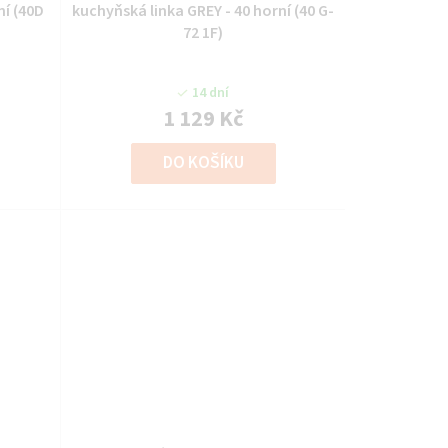
ní (40D
kuchyňská linka GREY - 40 horní (40 G-
72 1F)
14 dní
1 129 Kč
DO KOŠÍKU