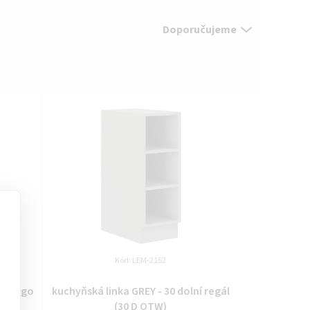
Doporučujeme
Kód:
LEM-2152
í cargo
kuchyňská linka GREY - 30 dolní regál
(30 D OTW)