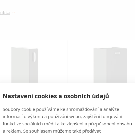
Ř
oubka
a
z
e
n
í
p
r
Nastavení cookies a osobních údajů
o
Soubory cookie používáme ke shromažďování a analýze
Kód:
2000000469454
Kód:
2000000469461
d
informací o výkonu a používání webu, zajištění fungování
funkcí ze sociálních médií a ke zlepšení a přizpůsobení obsahu
u
ská linka GREY - 15 dolní cargo
kuchyňská linka GREY - 30 doln
a reklam. Se souhlasem můžeme také předávat
koš (15 D CARGO)
koš (30 D CARGO)