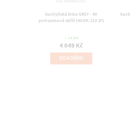
Kód:
2000000412511
kuchyňská linka GREY - 40
kuch
potravinová skříň (40 DK-210 2F)
14 dní
4 049 Kč
DO KOŠÍKU