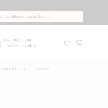
tupná
. Děkujeme za pochopení.
+420 288 288 100
info
@
ak-nabytek.cz
NÁKUPNÍ
KOŠÍK
Vše o nákupu
Kontakt