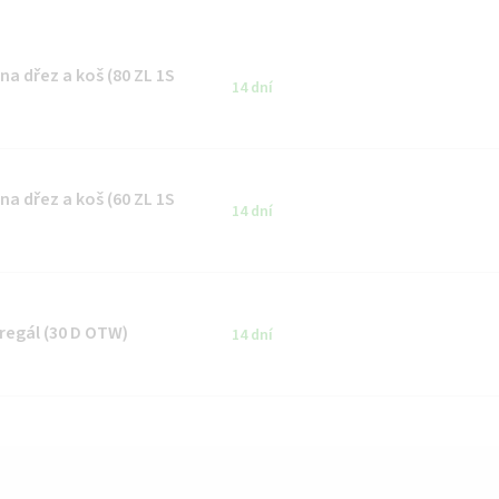
na dřez a koš (80 ZL 1S
14 dní
na dřez a koš (60 ZL 1S
14 dní
 regál (30 D OTW)
14 dní