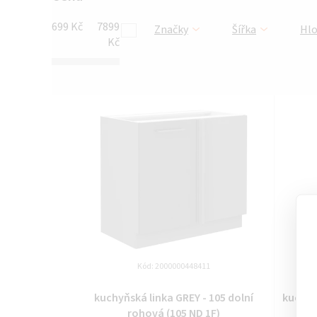
699
Kč
7899
Značky
Šířka
Hl
Kč
V
ý
p
i
s
p
r
Kód:
2000000448411
o
kuchyňská linka GREY - 105 dolní
kuchyň
rohová (105 ND 1F)