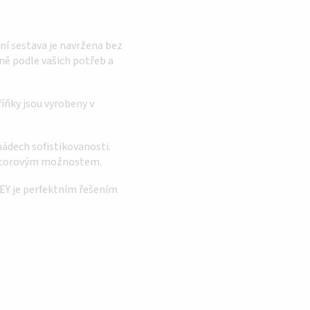
ní sestava je navržena bez
ně podle vašich potřeb a
říňky jsou vyrobeny v
ádech sofistikovanosti.
rostorovým možnostem.
REY je perfektním řešením