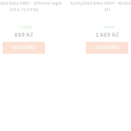
ská linka GREY - 30 horní regál
kuchyňská linka GREY - 40 dol
(30 G-72 OTW)
1F)
14 dní
14 dní
889 Kč
1 689 Kč
DO KOŠÍKU
DO KOŠÍKU