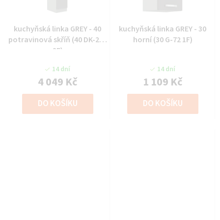
kuchyňská linka GREY - 40
kuchyňská linka GREY - 30
potravinová skříň (40 DK-210
horní (30 G-72 1F)
2F)
14 dní
14 dní
4 049 Kč
1 109 Kč
DO KOŠÍKU
DO KOŠÍKU