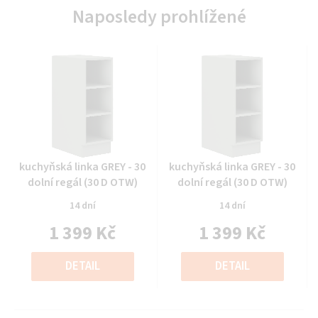
Naposledy prohlížené
Průměrné
Průměrné
kuchyňská linka GREY - 30
kuchyňská linka GREY - 30
hodnocení
hodnocení
dolní regál (30 D OTW)
dolní regál (30 D OTW)
produktu
produktu
14 dní
14 dní
je
je
1 399 Kč
1 399 Kč
0,0
0,0
z
z
Měrná
Měrná
5
5
cena:
cena:
DETAIL
DETAIL
hvězdiček.
hvězdiček.