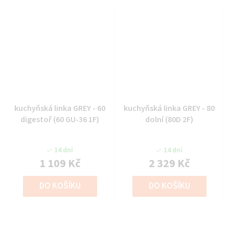
kuchyňská linka GREY - 60
kuchyňská linka GREY - 80
digestoř (60 GU-36 1F)
dolní (80D 2F)
14 dní
14 dní
1 109 Kč
2 329 Kč
DO KOŠÍKU
DO KOŠÍKU