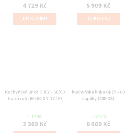
4 729 Kč
5 909 Kč
DO KOŠÍKU
DO KOŠÍKU
Kuchyňská linka GREY - 60/60
kuchyňská linka GREY - 80
horní roh (60x60 GN-72 1F)
šuplíky (80D 3S)
14 dní
14 dní
2 369 Kč
6 069 Kč