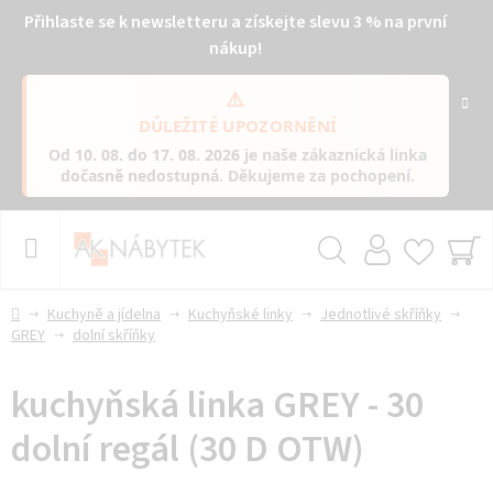
Přihlaste se k newsletteru a získejte slevu 3 % na první
nákup!
⚠️
DŮLEŽITÉ UPOZORNĚNÍ
Od
10. 08. do 17. 08. 2026
je naše zákaznická linka
dočasně nedostupná
. Děkujeme za pochopení.
Přejít
na
obsah
Hledat
NÁ
KO
Domů
Kuchyně a jídelna
Kuchyňské linky
Jednotlivé skříňky
GREY
dolní skříňky
kuchyňská linka GREY - 30
dolní regál (30 D OTW)