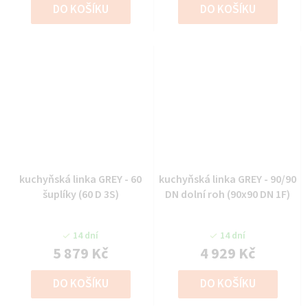
DO KOŠÍKU
DO KOŠÍKU
kuchyňská linka GREY - 60
kuchyňská linka GREY - 90/90
šuplíky (60 D 3S)
DN dolní roh (90x90 DN 1F)
14 dní
14 dní
5 879 Kč
4 929 Kč
DO KOŠÍKU
DO KOŠÍKU