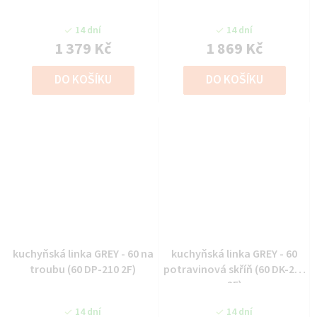
14 dní
14 dní
1 379 Kč
1 869 Kč
DO KOŠÍKU
DO KOŠÍKU
kuchyňská linka GREY - 60 na
kuchyňská linka GREY - 60
troubu (60 DP-210 2F)
potravinová skříň (60 DK-210
2F)
14 dní
14 dní