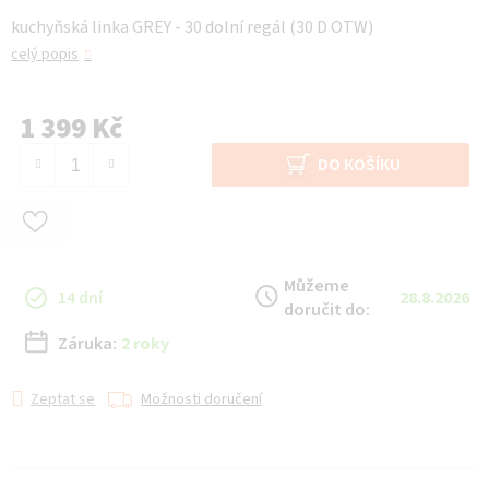
kuchyňská linka GREY - 30 dolní regál (30 D OTW)
celý popis
1 399 Kč
Měrná cena:
DO KOŠÍKU
Můžeme
14 dní
28.8.2026
doručit do:
Záruka:
2 roky
Zeptat se
Možnosti doručení