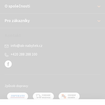
a
O společnosti
t
í
Pro zákazníky
Kontakt
info
@
ak-nabytek.cz
+420 288 288 100
Způsob dopravy: