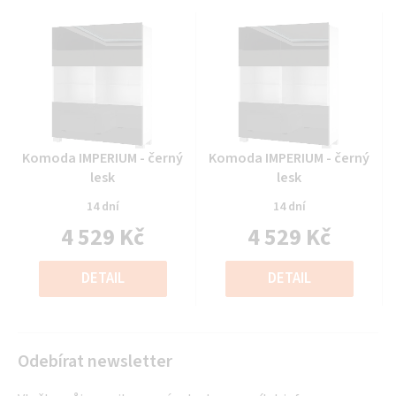
Průměrné
Průměrné
Komoda IMPERIUM - černý
Komoda IMPERIUM - černý
hodnocení
hodnocení
lesk
lesk
produktu
produktu
14 dní
14 dní
je
je
4 529 Kč
4 529 Kč
0,0
0,0
z
z
Měrná
Měrná
5
5
cena:
cena:
DETAIL
DETAIL
hvězdiček.
hvězdiček.
Odebírat newsletter