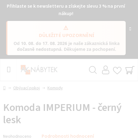
Přihlaste se k newsletteru a získejte slevu 3 % na první
nákup!
⚠️
DŮLEŽITÉ UPOZORNĚNÍ
Od
10. 08. do 17. 08. 2026
je naše zákaznická linka
dočasně nedostupná
. Děkujeme za pochopení.
Přejít
na
obsah
Hledat
NÁ
KO
Domů
Obývací pokoj
Komody
Komoda IMPERIUM - černý
lesk
Průměrné
Podrobnosti hodnocení
Neohodnoceno