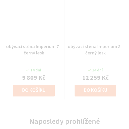
obývací stěna Imperium 7 -
obývací stěna Imperium 8 -
černý lesk
černý lesk
14 dní
14 dní
9 809 Kč
12 259 Kč
DO KOŠÍKU
DO KOŠÍKU
Naposledy prohlížené