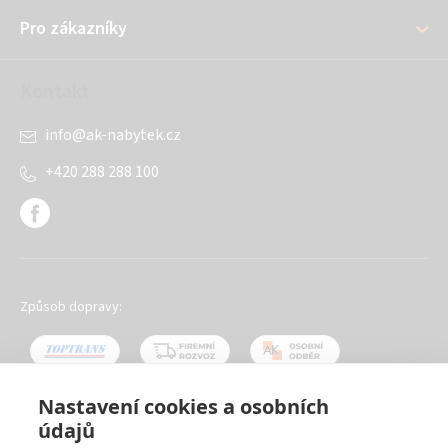
í
Pro zákazníky
Kontakt
info
@
ak-nabytek.cz
+420 288 288 100
Způsob dopravy:
Nastavení cookies a osobních
údajů