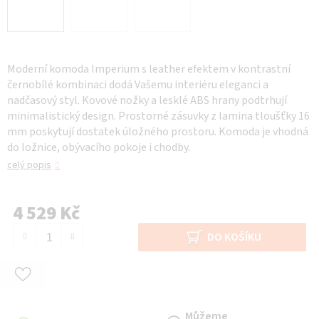
Moderní komoda Imperium s leather efektem v kontrastní
černobílé kombinaci dodá Vašemu interiéru eleganci a
nadčasový styl. Kovové nožky a lesklé ABS hrany podtrhují
minimalistický design. Prostorné zásuvky z lamina tloušťky 16
mm poskytují dostatek úložného prostoru. Komoda je vhodná
do ložnice, obývacího pokoje i chodby.
celý popis
4 529 Kč
Měrná cena:
DO KOŠÍKU
Můžeme