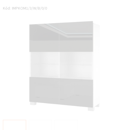
hodnocení
produktu
Kód:
IMPKOM1/3/W/B/0/0
je
0,0
z 5
hvězdiček.