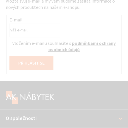
Vložte svůj e-mail a my vám budeme zasílat informace o
nových produktech na našem e-shopu.
E-mail
Vložením e-mailu souhlasíte s
podmínkami ochrany
osobních údajů
PŘIHLÁSIT SE
Z
á
p
a
O společnosti
t