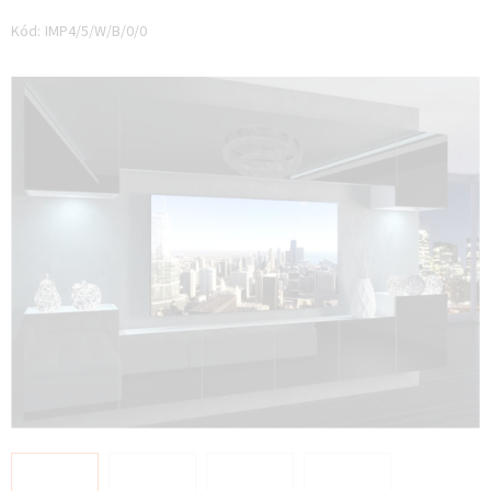
hodnocení
produktu
Kód:
IMP4/5/W/B/0/0
je
0,0
z 5
hvězdiček.