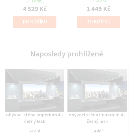
14 dní
14 dní
4 529 Kč
1 449 Kč
DO KOŠÍKU
DO KOŠÍKU
Naposledy prohlížené
Průměrné
Průměrné
obývací stěna Imperium 4 -
obývací stěna Imperium 4 -
hodnocení
hodnocení
černý lesk
černý lesk
produktu
produktu
14 dní
14 dní