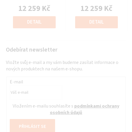
je
je
12 259 Kč
12 259 Kč
0,0
0,0
z
z
Měrná
Měrná
5
5
cena:
cena:
DETAIL
DETAIL
hvězdiček.
hvězdiček.
Odebírat newsletter
Vložte svůj e-mail a my vám budeme zasílat informace o
nových produktech na našem e-shopu.
E-mail
Vložením e-mailu souhlasíte s
podmínkami ochrany
osobních údajů
PŘIHLÁSIT SE