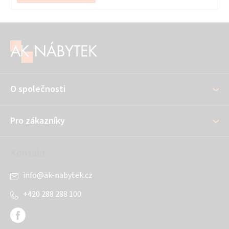
Z
á
p
a
O společnosti
t
í
Pro zákazníky
Kontakt
info
@
ak-nabytek.cz
+420 288 288 100