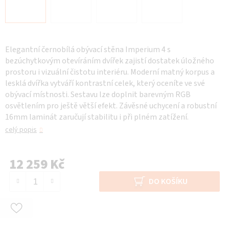
Elegantní černobílá obývací stěna Imperium 4 s
bezúchytkovým otevíráním dvířek zajistí dostatek úložného
prostoru i vizuální čistotu interiéru. Moderní matný korpus a
lesklá dvířka vytváří kontrastní celek, který oceníte ve své
obývací místnosti. Sestavu lze doplnit barevným RGB
osvětlením pro ještě větší efekt. Závěsné uchycení a robustní
16mm laminát zaručují stabilitu i při plném zatížení.
celý popis
12 259 Kč
Měrná cena:
DO KOŠÍKU