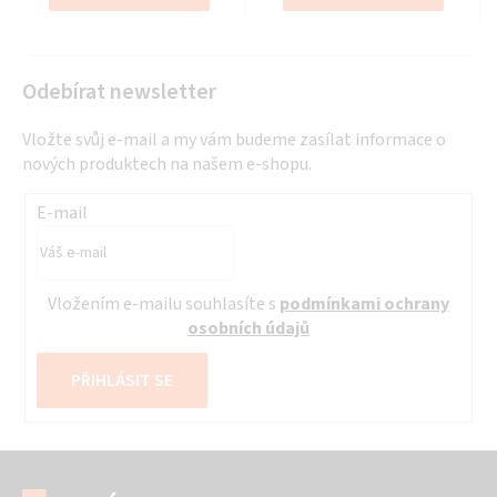
hvězdiček.
hvězdiček.
Odebírat newsletter
Vložte svůj e-mail a my vám budeme zasílat informace o
nových produktech na našem e-shopu.
E-mail
Vložením e-mailu souhlasíte s
podmínkami ochrany
osobních údajů
PŘIHLÁSIT SE
Z