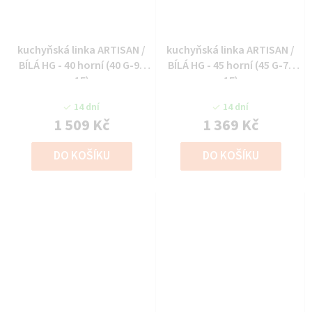
kuchyňská linka ARTISAN /
kuchyňská linka ARTISAN /
BÍLÁ HG - 40 horní (40 G-90
BÍLÁ HG - 45 horní (45 G-72
1F)
1F)
14 dní
14 dní
1 509 Kč
1 369 Kč
DO KOŠÍKU
DO KOŠÍKU