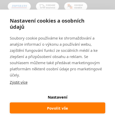
Nastavení cookies a osobních
údajů
Oblíbené způsoby platby:
Soubory cookie používáme ke shromažďování a
analýze informací o výkonu a používání webu,
zajištění fungování funkcí ze sociálních médií a ke
zlepšení a přizpůsobení obsahu a reklam. Se
souhlasem můžeme také předávat marketingovým
platformám některé osobní údaje pro marketingové
účely.
Zjistit více
© 2024
www.ak-nabytek.cz
Shoptet
|
mime digital
Nastavení
Povolit vše
Odstoupit od smlouvy