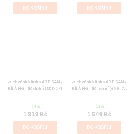
DO KOŠÍKU
DO KOŠÍKU
kuchyňská linka ARTISAN /
kuchyňská linka ARTISAN /
BÍLÁ HG - 60 dolní (60 D 1F)
BÍLÁ HG - 60 horní (60 G-72
1F)
14 dní
14 dní
1 819 Kč
1 549 Kč
DO KOŠÍKU
DO KOŠÍKU