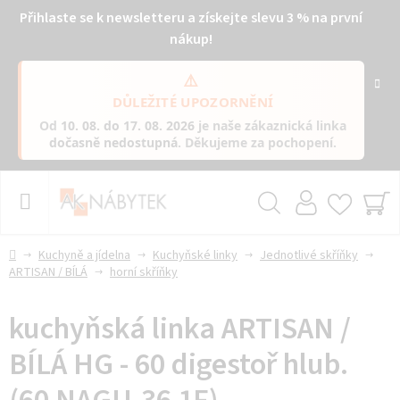
Přihlaste se k newsletteru a získejte slevu 3 % na první
nákup!
⚠️
DŮLEŽITÉ UPOZORNĚNÍ
Od
10. 08. do 17. 08. 2026
je naše zákaznická linka
dočasně nedostupná
. Děkujeme za pochopení.
Přejít
na
obsah
Hledat
NÁ
KO
Domů
Kuchyně a jídelna
Kuchyňské linky
Jednotlivé skříňky
ARTISAN / BÍLÁ
horní skříňky
kuchyňská linka ARTISAN /
BÍLÁ HG - 60 digestoř hlub.