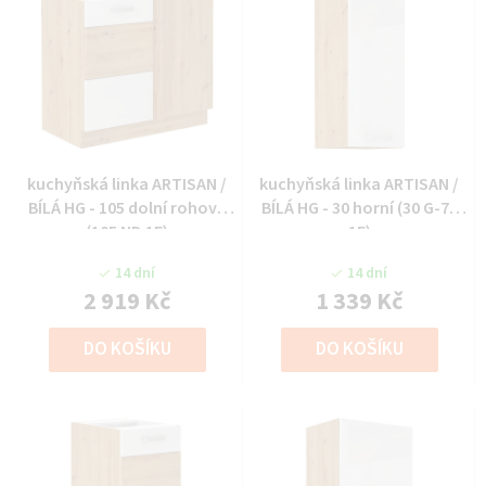
kuchyňská linka ARTISAN /
kuchyňská linka ARTISAN /
BÍLÁ HG - 105 dolní rohová
BÍLÁ HG - 30 horní (30 G-72
(105 ND 1F)
1F)
14 dní
14 dní
2 919 Kč
1 339 Kč
DO KOŠÍKU
DO KOŠÍKU