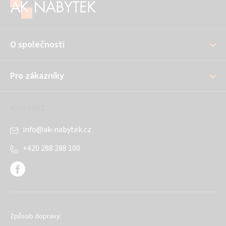
á
p
a
O společnosti
t
í
Pro zákazníky
Kontakt
info
@
ak-nabytek.cz
+420 288 288 100
Způsob dopravy: