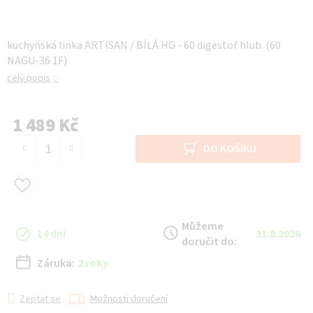
kuchyňská linka ARTISAN / BÍLÁ HG - 60 digestoř hlub. (60
NAGU-36 1F)
celý popis
1 489 Kč
Měrná cena:
DO KOŠÍKU
Můžeme
14 dní
31.8.2026
doručit do:
Záruka:
2 roky
Zeptat se
Možnosti doručení