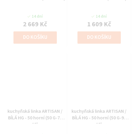
14 dní
14 dní
2 669 Kč
1 609 Kč
DO KOŠÍKU
DO KOŠÍKU
kuchyňská linka ARTISAN /
kuchyňská linka ARTISAN /
BÍLÁ HG - 50 horní (50 G-72
BÍLÁ HG - 50 horní (50 G-90
1F)
1F)