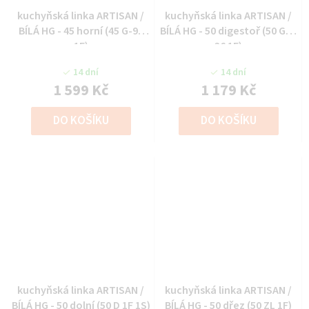
kuchyňská linka ARTISAN /
kuchyňská linka ARTISAN /
BÍLÁ HG - 45 horní (45 G-90
BÍLÁ HG - 50 digestoř (50 GU-
1F)
36 1F)
14 dní
14 dní
1 599 Kč
1 179 Kč
DO KOŠÍKU
DO KOŠÍKU
kuchyňská linka ARTISAN /
kuchyňská linka ARTISAN /
BÍLÁ HG - 50 dolní (50 D 1F 1S)
BÍLÁ HG - 50 dřez (50 ZL 1F)