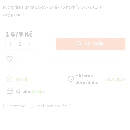
kuchyňská linka LARA - Bílá - 45 horní (45 G-90 1F)
celý popis
1 679 Kč
Měrná cena:
DO KOŠÍKU
Můžeme
14 dní
31.8.2026
doručit do:
Záruka:
2 roky
Zeptat se
Možnosti doručení