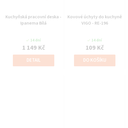
Kuchyňská pracovní deska -
Kovové úchyty do kuchyně
Ipanema Bílá
VIGO - RE-196
14 dní
14 dní
1 149 Kč
109 Kč
DETAIL
DO KOŠÍKU