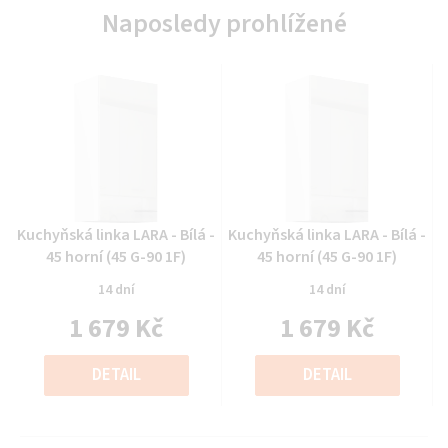
Naposledy prohlížené
Průměrné
Průměrné
Kuchyňská linka LARA - Bílá -
Kuchyňská linka LARA - Bílá -
hodnocení
hodnocení
45 horní (45 G-90 1F)
45 horní (45 G-90 1F)
produktu
produktu
14 dní
14 dní
je
je
1 679 Kč
1 679 Kč
0,0
0,0
z
z
Měrná
Měrná
5
5
cena:
cena:
DETAIL
DETAIL
hvězdiček.
hvězdiček.