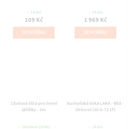
14 dní
14 dní
109 Kč
1 969 Kč
DO KOŠÍKU
DO KOŠÍKU
Závěsná lišta pro horní
kuchyňská linka LARA - Bílá -
skříňky - 3m
30 horní (30 G-72 1F)
Skladem
(10 ks)
14 dní