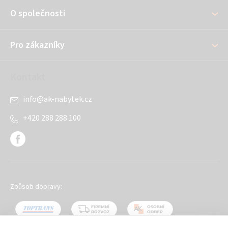
a
O společnosti
t
í
Pro zákazníky
Kontakt
info
@
ak-nabytek.cz
+420 288 288 100
Způsob dopravy: