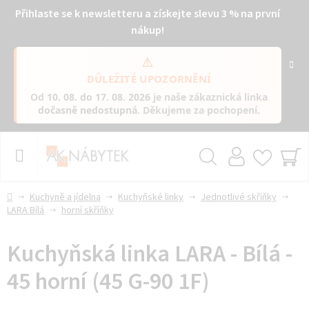
Přihlaste se k newsletteru a získejte slevu 3 % na první
nákup!
⚠️
DŮLEŽITÉ UPOZORNĚNÍ
Od
10. 08. do 17. 08. 2026
je naše zákaznická linka
dočasně nedostupná
. Děkujeme za pochopení.
Přejít
na
obsah
Hledat
NÁ
KO
Domů
Kuchyně a jídelna
Kuchyňské linky
Jednotlivé skříňky
LARA Bílá
horní skříňky
Kuchyňská linka LARA - Bílá -
45 horní (45 G-90 1F)