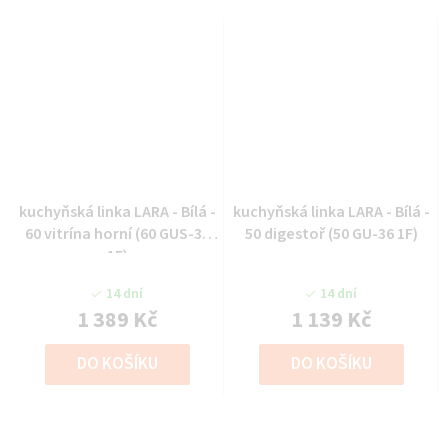
kuchyňská linka LARA - Bílá -
kuchyňská linka LARA - Bílá -
60 vitrína horní (60 GUS-36
50 digestoř (50 GU-36 1F)
1F)
14 dní
14 dní
1 389 Kč
1 139 Kč
DO KOŠÍKU
DO KOŠÍKU