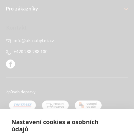
í
Pro zákazníky
Kontakt
info
@
ak-nabytek.cz
+420 288 288 100
Způsob dopravy:
Nastavení cookies a osobních
údajů