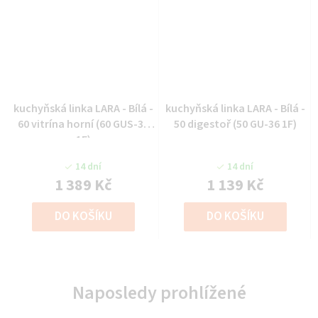
kuchyňská linka LARA - Bílá -
kuchyňská linka LARA - Bílá -
60 vitrína horní (60 GUS-36
50 digestoř (50 GU-36 1F)
1F)
14 dní
14 dní
1 389 Kč
1 139 Kč
DO KOŠÍKU
DO KOŠÍKU
Naposledy prohlížené