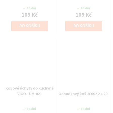
14 dní
14 dní
109 Kč
109 Kč
DO KOŠÍKU
DO KOŠÍKU
Kovové úchyty do kuchyně
VIGO - UM-021
Odpadkový koš JC602 2 x 20l
14 dní
14 dní