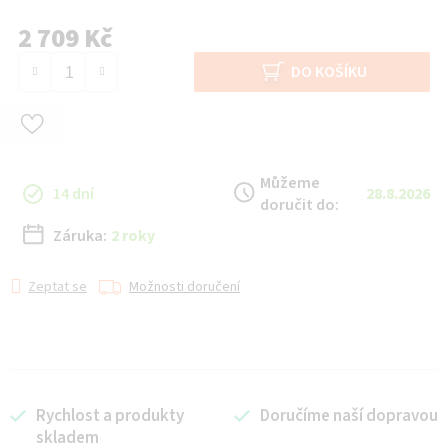
2 709 Kč
Měrná cena:
DO KOŠÍKU
Můžeme
14 dní
28.8.2026
doručit do:
Záruka:
2 roky
Zeptat se
Možnosti doručení
Rychlost a produkty
Doručíme naší dopravou
skladem