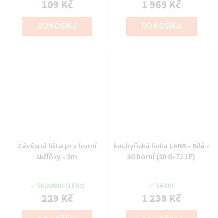
109 Kč
1 969 Kč
DO KOŠÍKU
DO KOŠÍKU
Závěsná lišta pro horní
kuchyňská linka LARA - Bílá -
skříňky - 3m
30 horní (30 G-72 1F)
Skladem
(10 ks)
14 dní
229 Kč
1 239 Kč