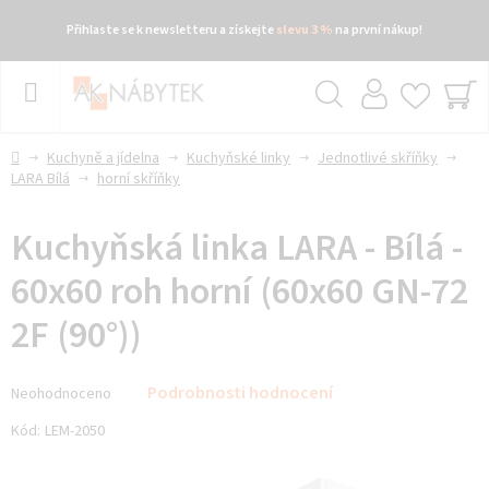
Přihlaste se k newsletteru a získejte
slevu 3 %
na první nákup!
Přejít
na
obsah
Hledat
NÁ
KO
Domů
Kuchyně a jídelna
Kuchyňské linky
Jednotlivé skříňky
LARA Bílá
horní skříňky
Kuchyňská linka LARA - Bílá -
60x60 roh horní (60x60 GN-72
2F (90°))
Průměrné
Podrobnosti hodnocení
Neohodnoceno
hodnocení
produktu
Kód:
LEM-2050
je
0,0