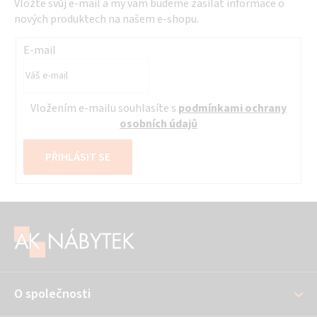
Vložte svůj e-mail a my vám budeme zasílat informace o
nových produktech na našem e-shopu.
E-mail
Vložením e-mailu souhlasíte s
podmínkami ochrany
osobních údajů
PŘIHLÁSIT SE
Z
á
p
a
O společnosti
t