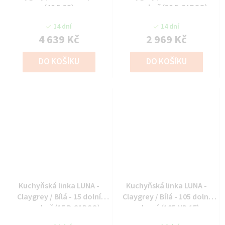
(40 D 3S)
cargo koš (30 D CARGO)
14 dní
14 dní
4 639 Kč
2 969 Kč
DO KOŠÍKU
DO KOŠÍKU
Kuchyňská linka LUNA -
Kuchyňská linka LUNA -
Claygrey / Bílá - 15 dolní
Claygrey / Bílá - 105 dolní
cargo koš (15 D CARGO)
rohová (105 ND 1F)