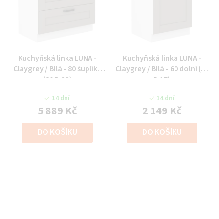
Kuchyňská linka LUNA -
Kuchyňská linka LUNA -
Claygrey / Bílá - 80 šuplíky
Claygrey / Bílá - 60 dolní (60
(80 D 3S)
D 1F)
14 dní
14 dní
5 889 Kč
2 149 Kč
DO KOŠÍKU
DO KOŠÍKU