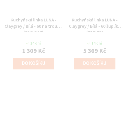
Kuchyňská linka LUNA -
Kuchyňská linka LUNA -
Claygrey / Bílá - 60 na troubu
Claygrey / Bílá - 60 šuplíky
(60 D GAZ)
(60 D 3S)
14 dní
14 dní
1 309 Kč
5 369 Kč
DO KOŠÍKU
DO KOŠÍKU