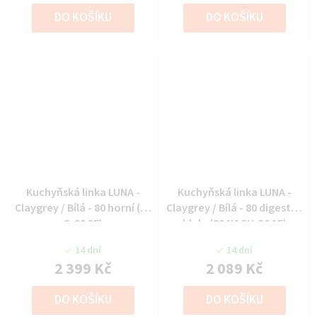
DO KOŠÍKU
DO KOŠÍKU
Kuchyňská linka LUNA -
Kuchyňská linka LUNA -
Claygrey / Bílá - 80 horní (80
Claygrey / Bílá - 80 digestoř
G-90 2F)
hlub. (80 NAGU-36 1F)
14 dní
14 dní
2 399 Kč
2 089 Kč
DO KOŠÍKU
DO KOŠÍKU