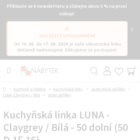
Přihlaste se k newsletteru a získejte slevu 3 % na první
nákup!
⚠️
DŮLEŽITÉ UPOZORNĚNÍ
Od
10. 08. do 17. 08. 2026
je naše zákaznická linka
dočasně nedostupná
. Děkujeme za pochopení.
Přejít
na
obsah
Hledat
NÁ
KO
Domů
Kuchyně a jídelna
Kuchyňské linky
Jednotlivé skříňky
LUNA Claygrey / Bílá
dolní skříňky
Kuchyňská linka LUNA -
Claygrey / Bílá - 50 dolní (50