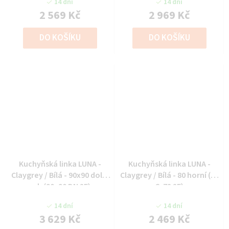
14 dní
14 dní
2 569 Kč
2 969 Kč
DO KOŠÍKU
DO KOŠÍKU
Kuchyňská linka LUNA -
Kuchyňská linka LUNA -
Claygrey / Bílá - 90x90 dolní
Claygrey / Bílá - 80 horní (80
roh (90x90 DN 2F)
G-72 2F)
14 dní
14 dní
3 629 Kč
2 469 Kč