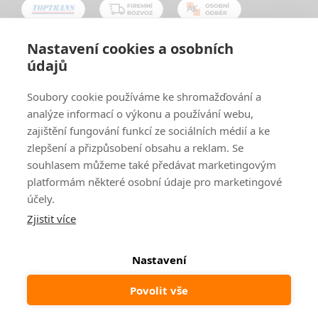
Nastavení cookies a osobních
údajů
Oblíbené způsoby platby:
Soubory cookie používáme ke shromažďování a
analýze informací o výkonu a používání webu,
zajištění fungování funkcí ze sociálních médií a ke
zlepšení a přizpůsobení obsahu a reklam. Se
souhlasem můžeme také předávat marketingovým
platformám některé osobní údaje pro marketingové
účely.
Zjistit více
© 2024
www.ak-nabytek.cz
Shoptet
|
mime digital
Nastavení
Povolit vše
Odstoupit od smlouvy