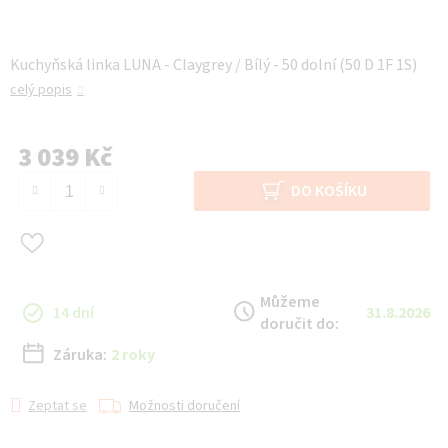
Kuchyňská linka LUNA - Claygrey / Bílý - 50 dolní (50 D 1F 1S)
celý popis
3 039 Kč
Měrná cena:
DO KOŠÍKU
Můžeme
14 dní
31.8.2026
doručit do:
Záruka:
2 roky
Zeptat se
Možnosti doručení