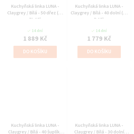
Kuchyňská linka LUNA -
Kuchyňská linka LUNA -
Claygrey / Bílá - 50 dřez (50
Claygrey / Bílá - 40 dolní (40
ZL 1F)
D 1F)
14 dní
14 dní
1 889 Kč
1 779 Kč
DO KOŠÍKU
DO KOŠÍKU
Kuchyňská linka LUNA -
Kuchyňská linka LUNA -
Claygrey / Bílá - 40 šuplíky
Claygrey / Bílá - 30 dolní