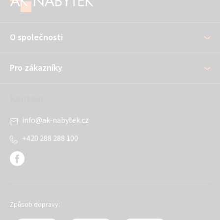
p
a
O společnosti
t
í
Pro zákazníky
Kontakt
info
@
ak-nabytek.cz
+420 288 288 100
Způsob dopravy: