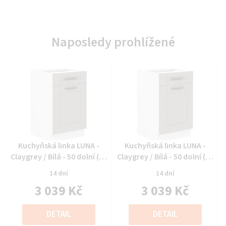
Naposledy prohlížené
Průměrné
Průměrné
Kuchyňská linka LUNA -
Kuchyňská linka LUNA -
hodnocení
hodnocení
Claygrey / Bílá - 50 dolní (50
Claygrey / Bílá - 50 dolní (50
produktu
produktu
D 1F 1S)
D 1F 1S)
14 dní
14 dní
je
je
3 039 Kč
3 039 Kč
0,0
0,0
z
z
Měrná
Měrná
5
5
cena:
cena:
DETAIL
DETAIL
hvězdiček.
hvězdiček.