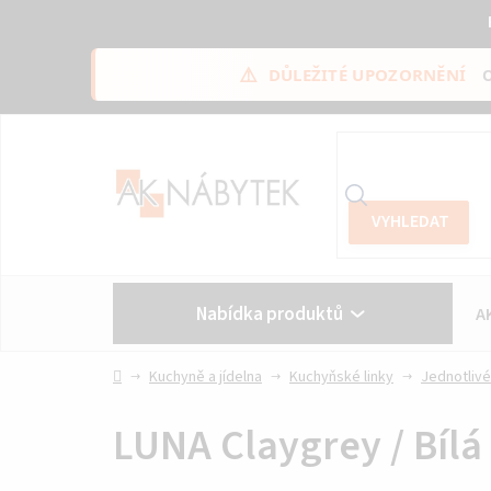
⚠️
DŮLEŽITÉ UPOZORNĚNÍ
Přejít
na
obsah
Nabídka produktů
A
Vše o nákupu
Kontakt
Domů
Kuchyně a jídelna
Kuchyňské linky
Jednotlivé
LUNA Claygrey / Bílá