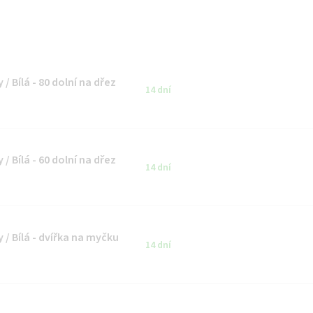
/ Bílá - 80 dolní na dřez
14 dní
/ Bílá - 60 dolní na dřez
14 dní
 / Bílá - dvířka na myčku
14 dní