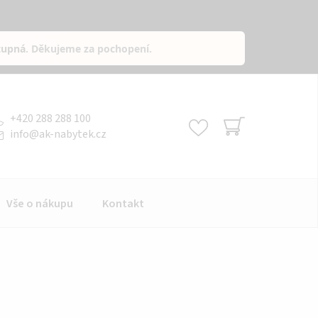
tupná
. Děkujeme za pochopení.
+420 288 288 100
info
@
ak-nabytek.cz
NÁKUPNÍ
KOŠÍK
Vše o nákupu
Kontakt