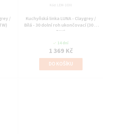
Kód:
LEM-1030
grey /
Kuchyňská linka LUNA - Claygrey /
OTW)
Bílá - 30 dolní roh ukončovací (30 D
ZAK)
14 dní
1 369 Kč
DO KOŠÍKU