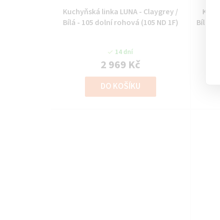
o
Kuchyňská linka LUNA - Claygrey /
Kuchy
Bílá - 105 dolní rohová (105 ND 1F)
Bílá - 
d
u
14 dní
2 969 Kč
k
DO KOŠÍKU
t
ů