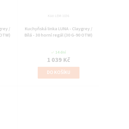
Kód:
LEM-1036
grey /
Kuchyňská linka LUNA - Claygrey /
2 OTW)
Bílá - 30 horní regál (30 G-90 OTW)
14 dní
1 039 Kč
DO KOŠÍKU