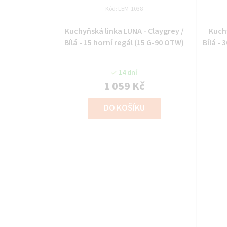
Kód:
LEM-1038
Kuchyňská linka LUNA - Claygrey /
Kuchy
Bílá - 15 horní regál (15 G-90 OTW)
Bílá - 
14 dní
1 059 Kč
DO KOŠÍKU