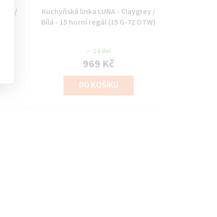
grey /
Kuchyňská linka LUNA - Claygrey /
OTW)
Bílá - 15 horní regál (15 G-72 OTW)
14 dní
969 Kč
DO KOŠÍKU