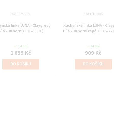
Kód:
LEM-1022
Kód:
LEM-1035
ňská linka LUNA - Claygrey /
Kuchyňská linka LUNA - Clay
ílá - 30 horní (30 G-90 1F)
Bílá - 30 horní regál (30 G-7
14 dní
14 dní
1 659 Kč
909 Kč
DO KOŠÍKU
DO KOŠÍKU