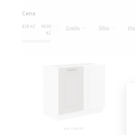
Cena
829
Kč
9039
Značky
Šířka
Hl
Kč
V
ý
p
i
s
p
r
Kód:
LEM-997