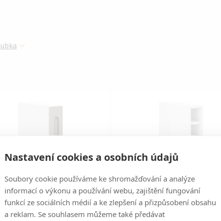
Ř
oubka
a
z
e
n
í
p
Nastavení cookies a osobních údajů
r
Soubory cookie používáme ke shromažďování a analýze
informací o výkonu a používání webu, zajištění fungování
o
funkcí ze sociálních médií a ke zlepšení a přizpůsobení obsahu
Kód:
LEM-996
Kód:
LEM-1032
d
a reklam. Se souhlasem můžeme také předávat