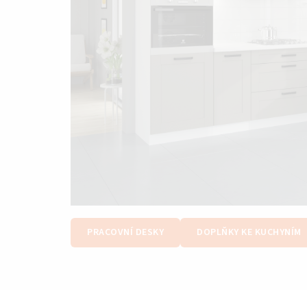
PRACOVNÍ DESKY
DOPLŇKY KE KUCHYNÍM