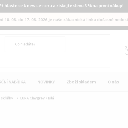
Přihlaste se k newsletteru a získejte slevu 3 % na první nákup!
Od
10. 08. do 17. 08. 2026
je naše zákaznická linka
dočasně nedos
KČNÍ NABÍDKA
NOVINKY
Zboží skladem
O nás
 skříňky
LUNA Claygrey / Bílá