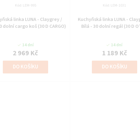
Kód:
LEM-995
Kód:
LEM-1031
ňská linka LUNA - Claygrey /
Kuchyňská linka LUNA - Clay
30 dolní cargo koš (30 D CARGO)
Bílá - 30 dolní regál (30 D 
14 dní
14 dní
2 969 Kč
1 189 Kč
DO KOŠÍKU
DO KOŠÍKU