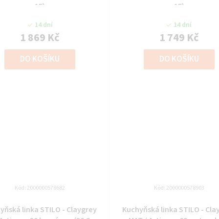
1F)
1F)
14 dní
14 dní
1 869 Kč
1 749 Kč
DO KOŠÍKU
DO KOŠÍKU
Kód:
2000000578682
Kód:
2000000578903
yňská linka STILO - Claygrey
Kuchyňská linka STILO - Cla