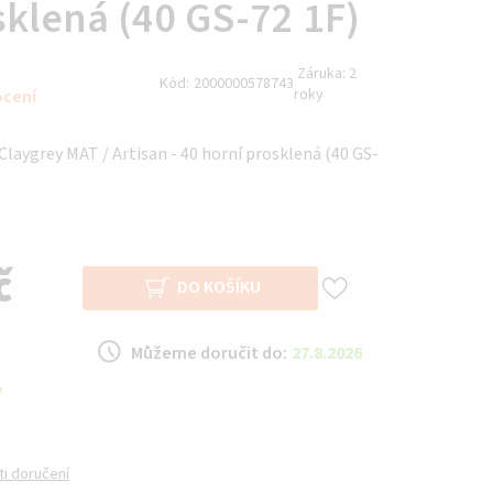
sklená (40 GS-72 1F)
Záruka:
2
Kód:
2000000578743
roky
ocení
Claygrey MAT / Artisan - 40 horní prosklená (40 GS-
č
DO KOŠÍKU
Můžeme doručit do:
27.8.2026
y
i doručení