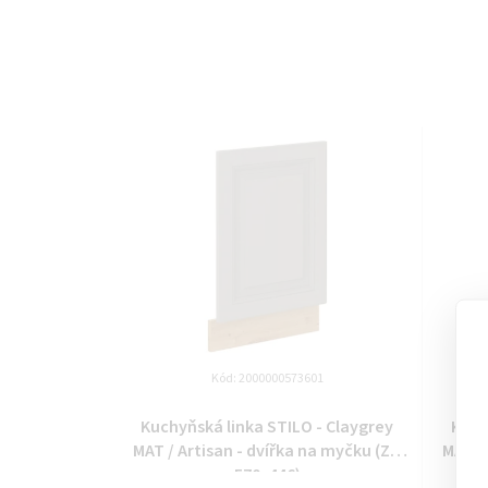
Kód:
2000000573601
Kuchyňská linka STILO - Claygrey
Kuch
MAT / Artisan - dvířka na myčku (ZM
MAT /
570x446)