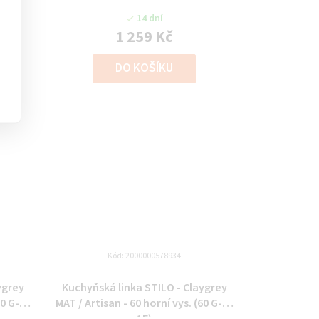
14 dní
1 259 Kč
DO KOŠÍKU
Kód:
2000000578934
ygrey
Kuchyňská linka STILO - Claygrey
80 G-90
MAT / Artisan - 60 horní vys. (60 G-90