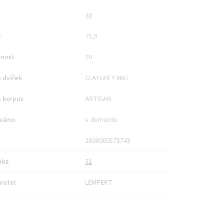
40
a
71,5
nost
20
 dvířek
CLAYGREY MAT
 korpus
ARTISAN
váno
v demontu
2000000578743
bka
31
vatel
LEMPERT