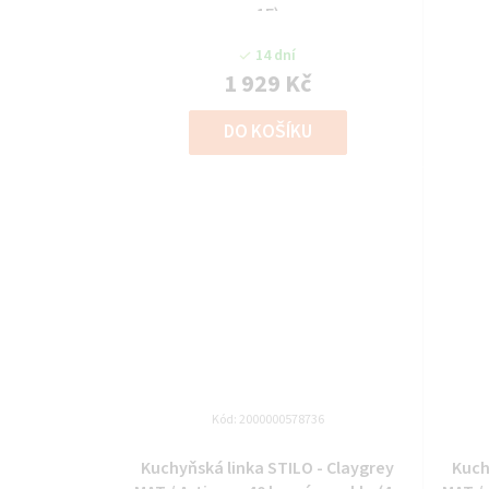
1F)
14 dní
1 929 Kč
DO KOŠÍKU
Kód:
2000000578736
Kuchyňská linka STILO - Claygrey
Kuch