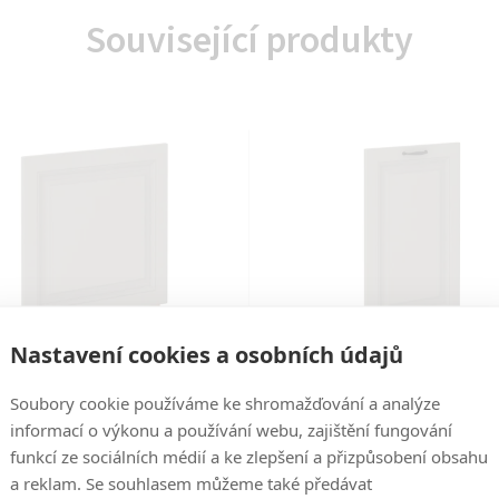
Související produkty
Nastavení cookies a osobních údajů
Kód:
2000000573618
Kód:
2000000573625
Soubory cookie používáme ke shromažďování a analýze
informací o výkonu a používání webu, zajištění fungování
yňská linka STILO - Claygrey
Kuchyňská linka STILO - Cla
funkcí ze sociálních médií a ke zlepšení a přizpůsobení obsahu
 Artisan - dvířka na myčku (ZM
MAT / Artisan - dvířka na myč
a reklam. Se souhlasem můžeme také předávat
570x596)
713x446)