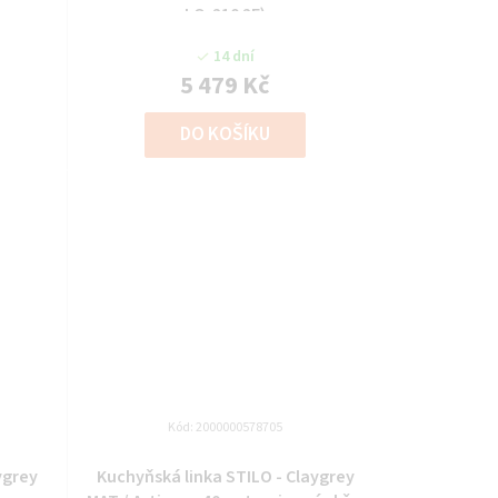
LO-210 2F)
14 dní
5 479 Kč
DO KOŠÍKU
Kód:
2000000578705
ygrey
Kuchyňská linka STILO - Claygrey