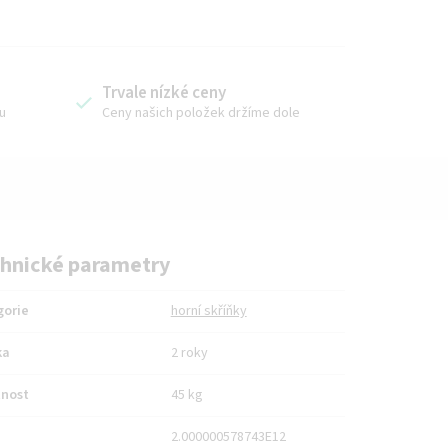
Trvale nízké ceny
u
Ceny našich položek držíme dole
hnické parametry
gorie
horní skříňky
ka
2 roky
nost
45 kg
2.000000578743E12