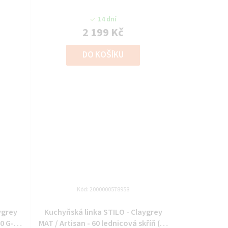
1F)
14 dní
2 199 Kč
DO KOŠÍKU
Kód:
2000000578958
ygrey
Kuchyňská linka STILO - Claygrey
40 G-90
MAT / Artisan - 60 lednicová skříň (60