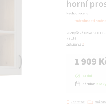
horní pro
Průměrné
Neohodnoceno
hodnocení
Podrobnosti hodn
produktu
je
kuchyňská linka STILO - 
0,0
72 1F)
z 5
hvězdiček.
celý popis
1 909 K
Měrná cena:
14 dní
Záruka:
2 rok
Zeptat se
Možnost