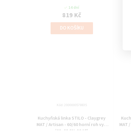
14 dní
819 Kč
DO KOŠÍKU
Kód:
2000000578835
Kuchyňská linka STILO - Claygrey
Kuch
MAT / Artisan - 60/60 horní roh vys.
MAT / 