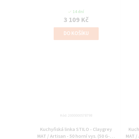
(60x60 GN-90 1F)
14 dní
3 109 Kč
DO KOŠÍKU
Kód:
2000000578798
Kuchyňská linka STILO - Claygrey
Kuch
MAT / Artisan - 50 horní vys. (50 G-90
MAT / 