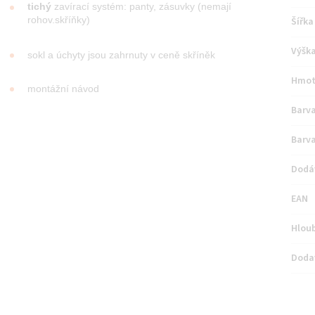
tichý
zavírací systém: panty, zásuvky (nemají
rohov.skříňky)
Šířka
Výšk
sokl a úchyty jsou zahrnuty v ceně skříněk
Hmot
montážní návod
Barva
Barva
Dodá
EAN
Hlou
Doda