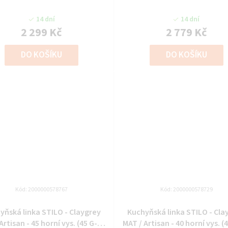
2F)
14 dní
14 dní
2 299 Kč
2 779 Kč
DO KOŠÍKU
DO KOŠÍKU
Kód:
2000000578767
Kód:
2000000578729
yňská linka STILO - Claygrey
Kuchyňská linka STILO - Cla
Artisan - 45 horní vys. (45 G-90
MAT / Artisan - 40 horní vys. (