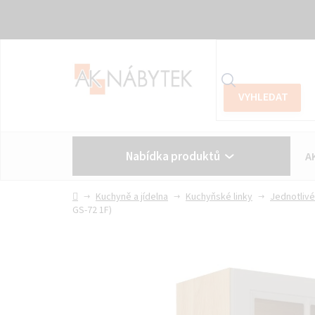
Přejít
na
obsah
Nabídka produktů
A
Vše o nákupu
Kontakt
Domů
Kuchyně a jídelna
Kuchyňské linky
Jednotlivé
GS-72 1F)