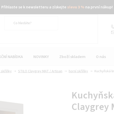
Přihlaste se k newsletteru a získejte
slevu 3 %
na první nákup!
KČNÍ NABÍDKA
NOVINKY
Zboží skladem
O nás
 skříňky
STILO Claygrey MAT / Artisan
horní skříňky
Kuchyňská lin
Kuchyňská
Claygrey M