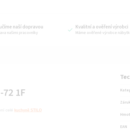
učíme naší dopravou
Kvalitní a ověření výrobci
ava našimi pracovníky
Máme ověřené výrobce nábytk
Tec
-72 1F
Kate
Záru
ení
celé
kuchyně STILO
Hmot
EAN