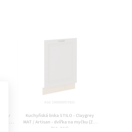
Kód:
2000000573632
ygrey
Kuchyňská linka STILO - Claygrey
ku (ZM
MAT / Artisan - dvířka na myčku (ZM
713x596)