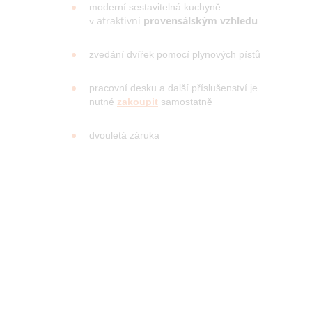
moderní sestavitelná kuchyně
atraktivní
provensálským vzhledu
v
zvedání dvířek pomocí plynových pístů
pracovní desku a další příslušenství je
nutné
zakoupit
samostatně
dvouletá záruka