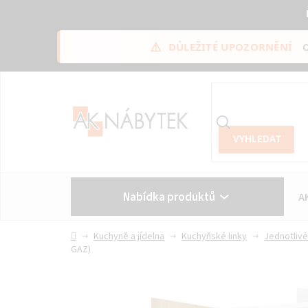
⚠️
DŮLEŽITÉ UPOZORNĚNÍ
Přejít
na
obsah
Nabídka produktů
A
Vše o nákupu
Kontakt
Domů
Kuchyně a jídelna
Kuchyňské linky
Jednotlivé
GAZ)