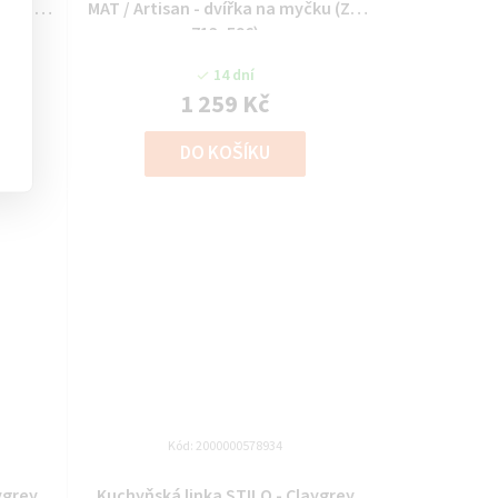
ku (ZM
MAT / Artisan - dvířka na myčku (ZM
713x596)
14 dní
1 259 Kč
DO KOŠÍKU
Kód:
2000000578934
ygrey
Kuchyňská linka STILO - Claygrey