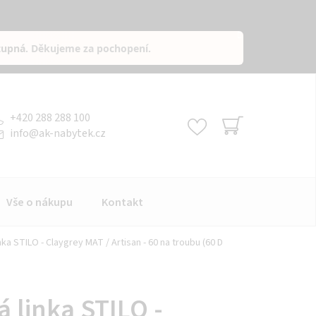
tupná
. Děkujeme za pochopení.
+420 288 288 100
info
@
ak-nabytek.cz
NÁKUPNÍ
KOŠÍK
Vše o nákupu
Kontakt
ka STILO - Claygrey MAT / Artisan - 60 na troubu (60 D
 linka STILO -