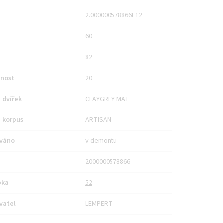
2.000000578866E12
60
a
82
nost
20
 dvířek
CLAYGREY MAT
 korpus
ARTISAN
váno
v demontu
2000000578866
bka
52
vatel
LEMPERT