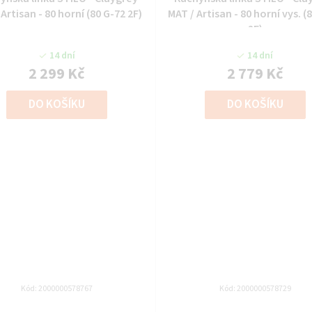
Artisan - 80 horní (80 G-72 2F)
MAT / Artisan - 80 horní vys. (
2F)
14 dní
14 dní
2 299 Kč
2 779 Kč
DO KOŠÍKU
DO KOŠÍKU
Kód:
2000000578767
Kód:
2000000578729