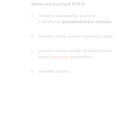
Vlastnosti kuchyně STILO:
moderní sestavitelná kuchyně
atraktivní
provensálským vzhledu
v
zvedání dvířek pomocí plynových pístů
pracovní desku a další příslušenství je
nutné
zakoupit
samostatně
dvouletá záruka