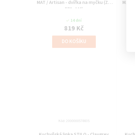
MAT / Artisan - dvířka na myčku (ZM
MAT /
570x446)
14 dní
819 Kč
DO KOŠÍKU
Kód:
2000000578835
Kuchyňská linka STILO - Claygrey
Kuch