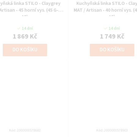
yňská linka STILO - Claygrey
Kuchyňská linka STILO - Cla
Artisan - 45 horní vys. (45 G-90
MAT / Artisan - 40 horní vys. (
1F)
1F)
14 dní
14 dní
1 869 Kč
1 749 Kč
DO KOŠÍKU
DO KOŠÍKU
Kód:
2000000578682
Kód:
2000000578903