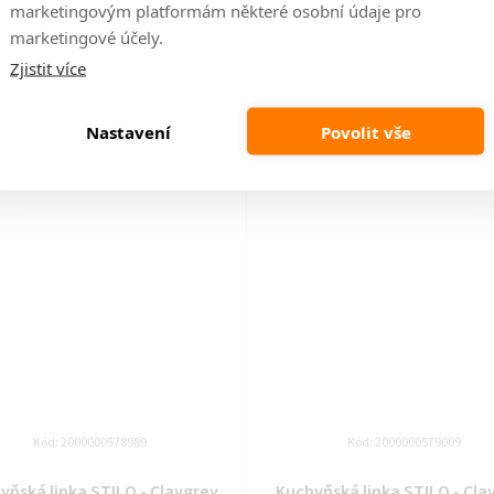
 Artisan - dvířka na myčku (ZM
MAT / Artisan - dvířka na myč
marketingovým platformám některé osobní údaje pro
570x596)
713x446)
marketingové účely.
Zjistit více
14 dní
14 dní
1 029 Kč
1 009 Kč
Nastavení
Povolit vše
DO KOŠÍKU
DO KOŠÍKU
Kód:
2000000578989
Kód:
2000000579009
yňská linka STILO - Claygrey
Kuchyňská linka STILO - Cla