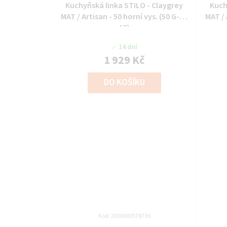
Kuchyňská linka STILO - Claygrey
Kuch
MAT / Artisan - 50 horní vys. (50 G-90
MAT / 
1F)
14 dní
1 929 Kč
DO KOŠÍKU
Kód:
2000000578736