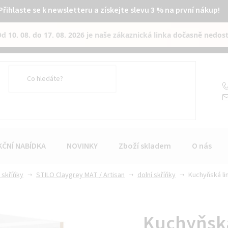
Přihlaste se k newsletteru a získejte slevu 3 % na první nákup!
Od
10. 08. do 17. 08. 2026
je naše zákaznická linka
dočasně nedos
KČNÍ NABÍDKA
NOVINKY
Zboží skladem
O nás
 skříňky
STILO Claygrey MAT / Artisan
dolní skříňky
Kuchyňská lin
Kuchyňská