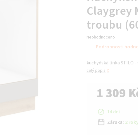
Claygrey M
troubu (6
Průměrné
Neohodnoceno
hodnocení
Podrobnosti hodn
produktu
je
kuchyňská linka STILO - 
0,0
z 5
celý popis
hvězdiček.
1 309 K
Měrná cena:
14 dní
Záruka:
2 rok