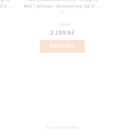
80 G-90
MAT / Artisan - 60 horní vys. (60 G-90
1F)
14 dní
2 199 Kč
DO KOŠÍKU
Kód:
2000000578958