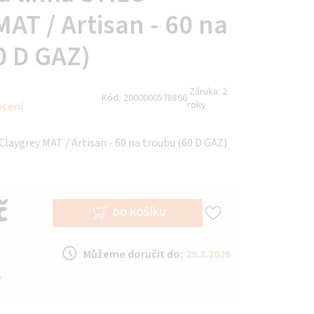
AT / Artisan - 60 na
0 D GAZ)
Záruka:
2
Kód:
2000000578866
roky
ocení
Claygrey MAT / Artisan - 60 na troubu (60 D GAZ)
č
DO KOŠÍKU
Můžeme doručit do:
29.8.2026
y