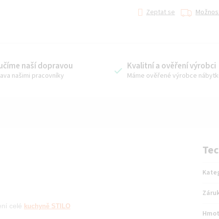
Zeptat se
Možnost
učíme naší dopravou
Kvalitní a ověření výrobci
ava našimi pracovníky
Máme ověřené výrobce nábytk
Tec
Kate
Záru
ení
celé
kuchyně STILO
Hmot