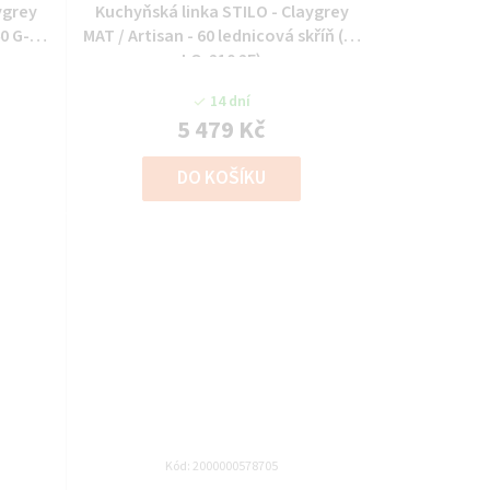
ygrey
Kuchyňská linka STILO - Claygrey
40 G-90
MAT / Artisan - 60 lednicová skříň (60
LO-210 2F)
14 dní
5 479 Kč
DO KOŠÍKU
Kód:
2000000578705