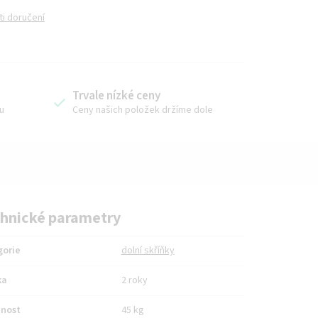
i doručení
Trvale nízké ceny
u
Ceny našich položek držíme dole
hnické parametry
gorie
dolní skříňky
ka
2 roky
nost
45 kg