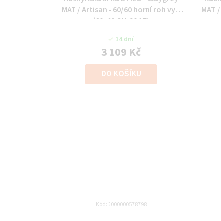
MAT / Artisan - 60/60 horní roh vys.
MAT / 
(60x60 GN-90 1F)
14 dní
3 109 Kč
DO KOŠÍKU
Kód:
2000000578798