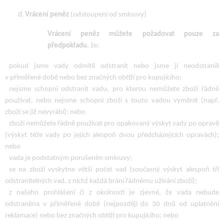
Vrácení peněz
(odstoupení od smlouvy)
Vrácení peněz můžete požadovat
pouze za
předpokladu
, že:
pokud jsme vady odmítli odstranit nebo jsme ji neodstranili
v přiměřené době nebo bez značných obtíží pro kupujícího;
nejsme schopni odstranit vadu, pro kterou nemůžete zboží řádně
používat, nebo nejsme schopni zboží s touto vadou vyměnit (např.
zboží se již nevyrábí); nebo
zboží nemůžete řádně používat pro opakovaný výskyt vady po opravě
(výskyt téže vady po jejích alespoň dvou předcházejících opravách);
nebo
vada je podstatným porušením smlouvy;
se na zboží vyskytne větší počet vad (současný výskyt alespoň tří
odstranitelných vad, z nichž každá brání řádnému užívání zboží);
z našeho prohlášení či z okolností je zjevné, že vada nebude
odstraněna v přiměřené době (nejpozději do 30 dnů od uplatnění
reklamace) nebo bez značných obtíží pro kupujícího; nebo