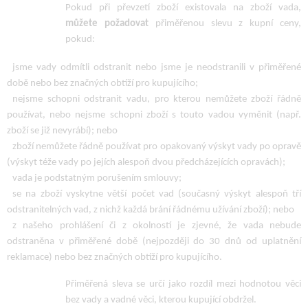
Pokud při převzetí zboží existovala na zboží vada,
můžete požadovat
přiměřenou slevu z kupní ceny,
pokud:
jsme vady odmítli odstranit nebo jsme je neodstranili v přiměřené
době nebo bez značných obtíží pro kupujícího;
nejsme schopni odstranit vadu, pro kterou nemůžete zboží řádně
používat, nebo nejsme schopni zboží s touto vadou vyměnit (např.
zboží se již nevyrábí); nebo
zboží nemůžete řádně používat pro opakovaný výskyt vady po opravě
(výskyt téže vady po jejích alespoň dvou předcházejících opravách);
vada je podstatným porušením smlouvy;
se na zboží vyskytne větší počet vad (současný výskyt alespoň tří
odstranitelných vad, z nichž každá brání řádnému užívání zboží); nebo
z našeho prohlášení či z okolností je zjevné, že vada nebude
odstraněna v přiměřené době (nejpozději do 30 dnů od uplatnění
reklamace) nebo bez značných obtíží pro kupujícího.
Přiměřená sleva se určí jako rozdíl mezi hodnotou věci
bez vady a vadné věci, kterou kupující obdržel.