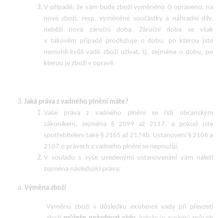
V případě, že vám bude zboží vyměněno či opraveno, na
nové zboží, resp. vyměněné součástky a náhradní díly,
neběží nová záruční doba. Záruční doba se však
v takovém případě prodlužuje o dobu, po kterou jste
nemohli kvůli vadě zboží užívat, tj. zejména o dobu, po
kterou je zboží v opravě.
Jaká práva z vadného plnění máte?
Vaše práva z vadného plnění se řídí občanským
zákoníkem, zejména § 2099 až 2117, a pokud jste
spotřebitelem také § 2165 až 2174b. Ustanovení § 2106 a
2107 o právech z vadného plnění se nepoužijí.
V souladu s výše uvedenými ustanoveními vám náleží
zejména následující práva:
Výměna zboží
Výměnu zboží v důsledku existence vady při převzetí