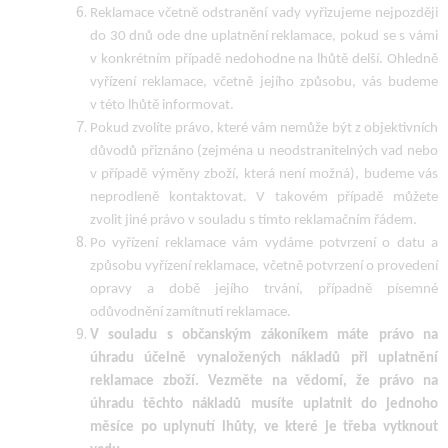
Reklamace včetně odstranění vady vyřizujeme nejpozději
do 30 dnů ode dne uplatnění reklamace, pokud se s vámi
v konkrétním případě nedohodne na lhůtě delší. Ohledně
vyřízení reklamace, včetně jejího způsobu, vás budeme
v této lhůtě informovat.
Pokud zvolíte právo, které vám nemůže být z objektivních
důvodů přiznáno (zejména u neodstranitelných vad nebo
v případě výměny zboží, která není možná), budeme vás
neprodleně kontaktovat. V takovém případě můžete
zvolit jiné právo v souladu s tímto reklamačním řádem.
Po vyřízení reklamace vám vydáme potvrzení o datu a
způsobu vyřízení reklamace, včetně potvrzení o provedení
opravy a době jejího trvání, případně písemné
odůvodnění zamítnutí reklamace.
V souladu s občanským zákoníkem máte právo na
úhradu účelně vynaložených nákladů při uplatnění
reklamace zboží. Vezměte na vědomí, že právo na
úhradu těchto nákladů musíte uplatnit do jednoho
měsíce po uplynutí lhůty, ve které je třeba vytknout