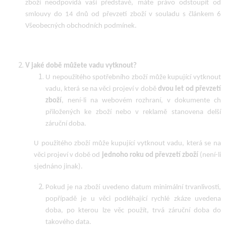
zboží neodpovídá vaší představě, máte právo odstoupit od
smlouvy do 14 dnů od převzetí zboží v souladu s článkem 6
Všeobecných obchodních podmínek.
V jaké době můžete vadu vytknout?
U nepoužitého spotřebního zboží může kupující vytknout
vadu, která se na věci projeví v době
dvou let od převzetí
zboží
, není-li na webovém rozhraní, v dokumente ch
přiložených ke zboží nebo v reklamě stanovena delší
záruční doba.
U použitého zboží může kupující vytknout vadu, která se na
věci projeví v době od
jednoho roku od převzetí zboží
(není-li
sjednáno jinak).
Pokud je na zboží uvedeno datum minimální trvanlivosti,
popřípadě je u věci podléhající rychlé zkáze uvedena
doba, po kterou lze věc použít, trvá záruční doba do
takového data.