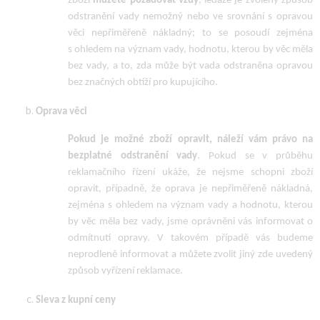
zboží
můžete požadovat vždy
, ledaže je zvolený způsob
odstranění vady nemožný nebo ve srovnání s opravou
věci nepřiměřeně nákladný; to se posoudí zejména
s ohledem na význam vady, hodnotu, kterou by věc měla
bez vady, a to, zda může být vada odstraněna opravou
bez značných obtíží pro kupujícího.
Oprava věci
Pokud je možné zboží opravit,
náleží vám
právo na
bezplatné odstranění vady
.
Pokud se v průběhu
reklamačního řízení ukáže, že nejsme schopni zboží
opravit, případně, že oprava je nepřiměřeně nákladná,
zejména s ohledem na význam vady a hodnotu, kterou
by věc měla bez vady, jsme oprávněni vás informovat o
odmítnutí opravy. V takovém případě vás budeme
neprodleně informovat a můžete zvolit jiný
zde uvedený
způsob vyřízení reklamace.
Sleva z kupní ceny