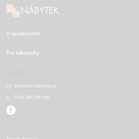
á
p
a
O společnosti
t
í
Pro zákazníky
Kontakt
info
@
ak-nabytek.cz
+420 288 288 100