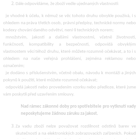
Dále odpovídáme, že zboží vedle ujednaných vlastností:
je vhodné k účelu, k němuž se věc tohoto druhu obvykle používá, i s
ohledem na práva třetích osob, právní předpisy, technické normy nebo
kodexy chování daného odvětví, není-li technických norem;
množstvím, jakostí a dalšími vlastnostmi, včetně životnosti,
funkčnosti, kompatibility a bezpečnosti, odpovídá obvyklým
vlastnostem věcí téhož druhu, které můžete rozumně očekávat, a to i s
ohledem na naše veřejná prohlášení, zejména reklamou nebo
označením;
je dodáno s příslušenstvím, včetně obalu, návodu k montáži a jiných
pokynů k použití, které můžete rozumně očekávat;
odpovídá jakostí nebo provedením vzorku nebo předloze, které jsme
vám poskytli před uzavřením smlouvy.
Nad rámec zákonné doby pro spotřebitele pro vytknutí vady
neposkytujeme žádnou záruku za jakost.
Za vadu zboží nelze považovat rozdílnost odstínů barev ve
skutečnosti a na elektronických zobrazovacích zařízeních. Pokud