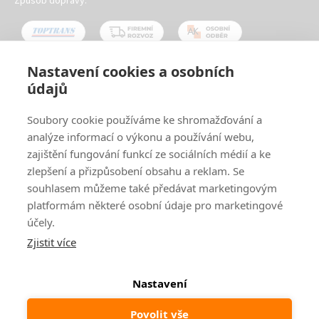
Způsob dopravy:
Nastavení cookies a osobních
údajů
Oblíbené způsoby platby:
Soubory cookie používáme ke shromažďování a
analýze informací o výkonu a používání webu,
zajištění fungování funkcí ze sociálních médií a ke
zlepšení a přizpůsobení obsahu a reklam. Se
souhlasem můžeme také předávat marketingovým
platformám některé osobní údaje pro marketingové
účely.
Zjistit více
© 2024
www.ak-nabytek.cz
Shoptet
|
mime digital
Nastavení
Povolit vše