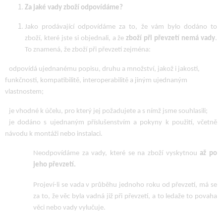
Za jaké vady zboží odpovídáme?
Jako prodávající odpovídáme za to, že vám bylo dodáno to
zboží, které jste si objednali, a že
zboží při převzetí nemá vady
.
To znamená, že zboží při převzetí zejména:
odpovídá ujednanému popisu, druhu a množství, jakož i jakosti,
funkčnosti, kompatibilitě, interoperabilitě a jiným ujednaným
vlastnostem;
je vhodné k účelu, pro který jej požadujete a s nímž jsme souhlasili;
je dodáno s ujednaným příslušenstvím a pokyny k použití, včetně
návodu k montáži nebo instalaci.
Neodpovídáme za vady, které se na zboží vyskytnou
až po
jeho převzetí.
Projeví-li se vada v průběhu jednoho roku od převzetí, má se
za to, že věc byla vadná již při převzetí, a to ledaže to povaha
věci nebo vady vylučuje.