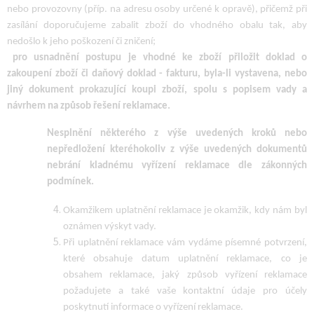
nebo provozovny (příp. na adresu osoby určené k opravě), přičemž při
zasílání doporučujeme zabalit zboží do vhodného obalu tak, aby
nedošlo k jeho poškození či zničení;
pro usnadnění postupu je vhodné ke zboží přiložit doklad o
zakoupení zboží či daňový doklad - fakturu, byla-li vystavena, nebo
jiný dokument prokazující koupi zboží, spolu s popisem vady a
návrhem na způsob řešení reklamace.
Nesplnění některého z výše uvedených kroků nebo
nepředložení kteréhokoliv z výše uvedených dokumentů
nebrání kladnému vyřízení reklamace dle zákonných
podmínek.
Okamžikem uplatnění reklamace je okamžik, kdy nám byl
oznámen výskyt vady.
Při uplatnění reklamace vám vydáme písemné potvrzení,
které obsahuje datum uplatnění reklamace, co je
obsahem reklamace, jaký způsob vyřízení reklamace
požadujete a také vaše kontaktní údaje pro účely
poskytnutí informace o vyřízení reklamace.