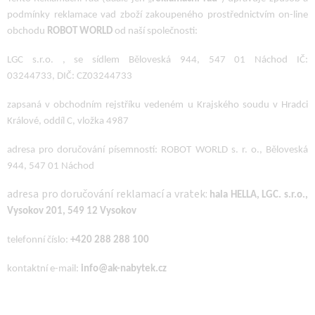
podmínky reklamace vad zboží zakoupeného prostřednictvím on-line
obchodu
ROBOT
WORLD
od naší společnosti:
LGC s.r.o. , se sídlem Běloveská 944, 547 01 Náchod IČ:
03244733,
DIČ: CZ03244733
zapsaná v obchodním rejstříku vedeném u Krajského soudu v Hradci
Králové, oddíl C, vložka 4987
adresa pro doručování písemností: ROBOT WORLD s. r. o., Běloveská
944, 547 01 Náchod
adresa pro doručování reklamací a vratek:
hala HELLA, LGC. s.r.o.,
Vysokov 201, 549 12 Vysokov
telefonní číslo:
+420 288 288 100
kontaktní e-mail:
info@ak-nabytek.cz