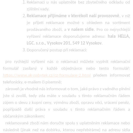
Reklamaci u nás uplatněte bez zbytečného odkladu od
zjištění vady.
Reklamace přijímáme
v kterékoli naší provozovně
, v níž
je přijetí reklamace možné s ohledem na sortiment
prodávaného zboží, a
v našem sídle
. Pro co nejrychlejší
vyřízení reklamace doporučujeme adresu:
hala HELLA,
LGC. s.r.o., Vysokov 201, 549 12 Vysokov
.
Doporučený postup při reklamaci:
pro rychlejší vyřízení nás o reklamaci můžete vyplnit reklamační
formulář zasílaný v každé objednávce nebo tento formulář:
https://www.ak-nabytek.cz/cz-formulare-2.html
předem informovat
telefonicky, e-mailem či písemně;
zároveň je vhodné nás informovat o tom, jaké právo z vadného plnění
jste si zvolili, tedy zda máte v souladu s tímto reklamačním řádem
zájem o slevu z kupní ceny, výměnu zboží, opravu věci, vrácení peněz,
popřípadě další práva v souladu s tímto reklamačním řádem a
občanským zákoníkem;
reklamované zboží nám doručte spolu s uplatněním reklamace nebo
následně (jinak než na dobírku, kterou nepřebíráme) na adresu sídla