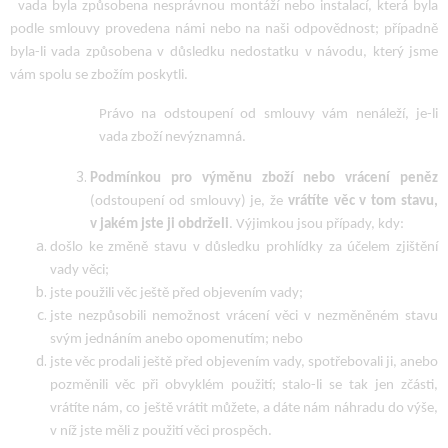
vada byla způsobena nesprávnou montáží nebo instalací, která byla
podle smlouvy provedena námi nebo na naši odpovědnost; případně
byla-li vada způsobena v důsledku nedostatku v návodu, který jsme
vám spolu se zbožím poskytli.
Právo na odstoupení od smlouvy vám nenáleží, je-li
vada zboží nevýznamná.
Podmínkou pro výměnu zboží nebo vrácení peněz
(odstoupení od smlouvy)
je,
že
vrátíte věc v tom stavu,
v jakém jste ji obdrželi
. Výjimkou jsou případy, kdy:
došlo ke změně stavu v důsledku prohlídky za účelem zjištění
vady věci;
jste použili věc ještě před objevením vady;
jste nezpůsobili nemožnost vrácení věci v nezměněném stavu
svým jednáním anebo opomenutím; nebo
jste věc prodali ještě před objevením vady, spotřebovali ji, anebo
pozměnili věc při obvyklém použití; stalo-li se tak jen zčásti,
vrátíte nám, co ještě vrátit můžete, a dáte nám náhradu do výše,
v níž jste měli z použití věci prospěch.