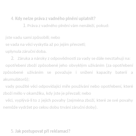
Kdy nelze práva z vadného plnění uplatnit?
Práva z vadného plnění vám nenáleží, pokud:
jste vadu sami způsobili; nebo
se vada na věci vyskytla až po jejím převzetí;
uplynula záruční doba.
Záruka a nároky z odpovědnosti za vady se dále nevztahují na:
opotřebení zboží způsobené jeho obvyklým užíváním (za opotřebení
způsobené užíváním se považuje i snížení kapacity baterií a
akumulátorů);
vady použité věci odpovídající míře používání nebo opotřebení, které
zboží mělo v okamžiku, kdy jste je převzali; nebo
věci, vyplývá-li to z jejich povahy (zejména zboží, které ze své povahy
nemůže vydržet po celou dobu trvání záruční doby).
Jak postupovat při reklamaci?