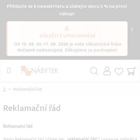
Přihlaste se k newsletteru a získejte slevu 3 % na první
nákup!
⚠️
DŮLEŽITÉ UPOZORNĚNÍ
Od
10. 08. do 17. 08. 2026
je naše zákaznická linka
dočasně nedostupná
. Děkujeme za pochopení.
Přejít
na
obsah
Hledat
NÁ
KO
Domů
Reklamační řád
Reklamační řád
Reklamační řád
Tento Reklamační řád (dáale jen „
reklamační
řád
“) upravuje způsob a