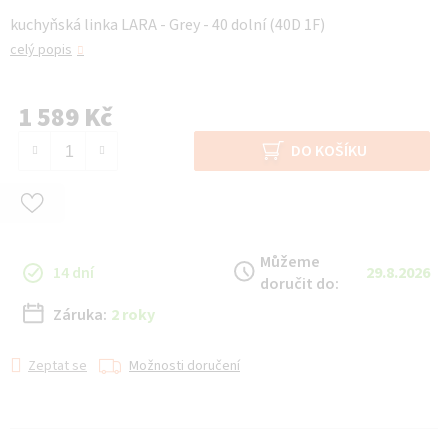
kuchyňská linka LARA - Grey - 40 dolní (40D 1F)
celý popis
1 589 Kč
Měrná cena:
DO KOŠÍKU
Můžeme
14 dní
29.8.2026
doručit do:
Záruka:
2 roky
Zeptat se
Možnosti doručení