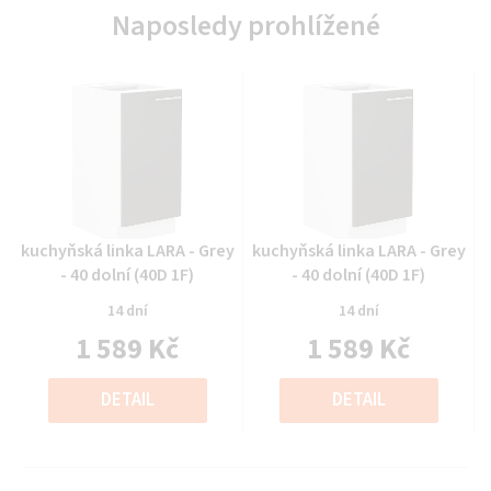
Naposledy prohlížené
Průměrné
Průměrné
kuchyňská linka LARA - Grey
kuchyňská linka LARA - Grey
hodnocení
hodnocení
- 40 dolní (40D 1F)
- 40 dolní (40D 1F)
produktu
produktu
14 dní
14 dní
je
je
1 589 Kč
1 589 Kč
0,0
0,0
z
z
Měrná
Měrná
5
5
cena:
cena:
DETAIL
DETAIL
hvězdiček.
hvězdiček.