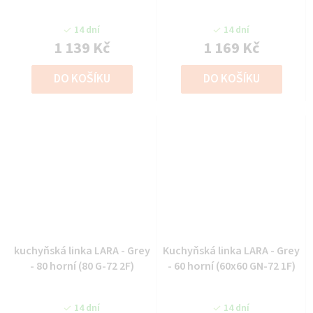
14 dní
14 dní
1 139 Kč
1 169 Kč
DO KOŠÍKU
DO KOŠÍKU
kuchyňská linka LARA - Grey
Kuchyňská linka LARA - Grey
- 80 horní (80 G-72 2F)
- 60 horní (60x60 GN-72 1F)
14 dní
14 dní