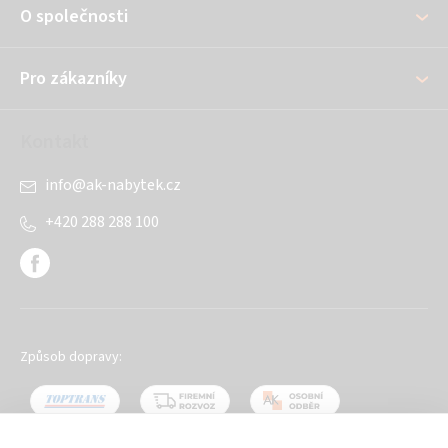
O společnosti
t
í
Pro zákazníky
Kontakt
info
@
ak-nabytek.cz
+420 288 288 100
Způsob dopravy: