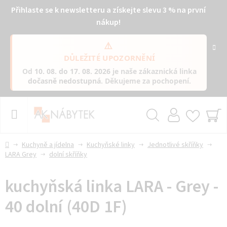
Přihlaste se k newsletteru a získejte slevu 3 % na první
nákup!
⚠️
DŮLEŽITÉ UPOZORNĚNÍ
Od
10. 08. do 17. 08. 2026
je naše zákaznická linka
dočasně nedostupná
. Děkujeme za pochopení.
Přejít
na
obsah
Hledat
NÁ
KO
Domů
Kuchyně a jídelna
Kuchyňské linky
Jednotlivé skříňky
LARA Grey
dolní skříňky
kuchyňská linka LARA - Grey -
40 dolní (40D 1F)