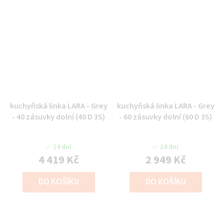
kuchyňská linka LARA - Grey
kuchyňská linka LARA - Grey
- 40 zásuvky dolní (40 D 3S)
- 60 zásuvky dolní (60 D 3S)
14 dní
14 dní
4 419 Kč
2 949 Kč
DO KOŠÍKU
DO KOŠÍKU