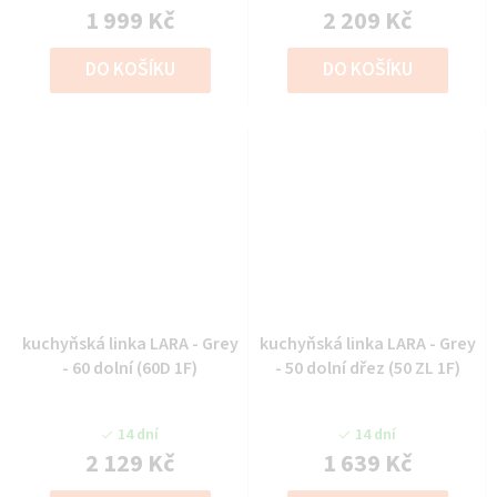
1 999 Kč
2 209 Kč
DO KOŠÍKU
DO KOŠÍKU
kuchyňská linka LARA - Grey
kuchyňská linka LARA - Grey
- 60 dolní (60D 1F)
- 50 dolní dřez (50 ZL 1F)
14 dní
14 dní
2 129 Kč
1 639 Kč