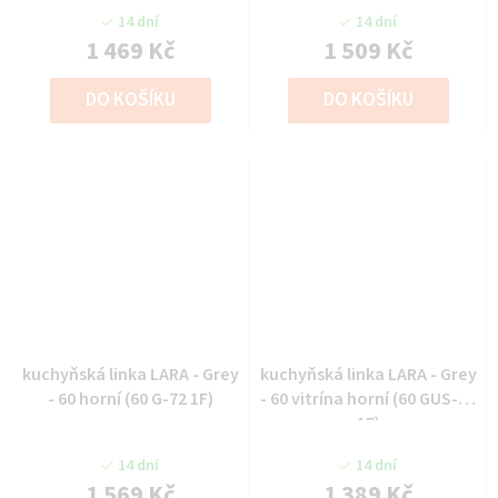
14 dní
14 dní
1 469 Kč
1 509 Kč
DO KOŠÍKU
DO KOŠÍKU
kuchyňská linka LARA - Grey
kuchyňská linka LARA - Grey
- 60 horní (60 G-72 1F)
- 60 vitrína horní (60 GUS-36
1F)
14 dní
14 dní
1 569 Kč
1 389 Kč