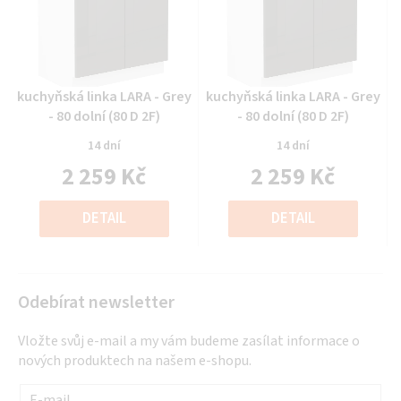
Průměrné
Průměrné
kuchyňská linka LARA - Grey
kuchyňská linka LARA - Grey
hodnocení
hodnocení
- 80 dolní (80 D 2F)
- 80 dolní (80 D 2F)
produktu
produktu
14 dní
14 dní
je
je
2 259 Kč
2 259 Kč
0,0
0,0
z
z
Měrná
Měrná
5
5
cena:
cena:
DETAIL
DETAIL
hvězdiček.
hvězdiček.
Odebírat newsletter
Vložte svůj e-mail a my vám budeme zasílat informace o
nových produktech na našem e-shopu.
E-mail