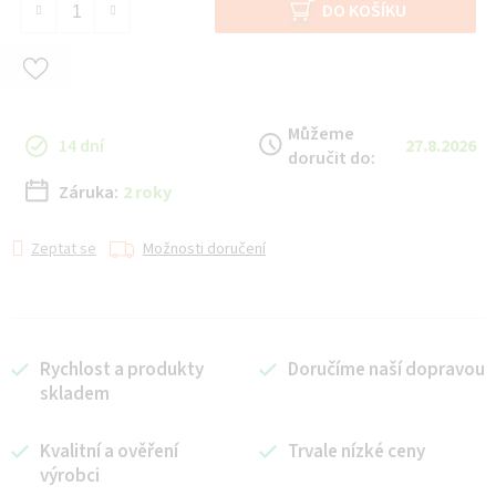
DO KOŠÍKU
Můžeme
14 dní
27.8.2026
doručit do:
Záruka:
2 roky
Zeptat se
Možnosti doručení
Rychlost a produkty
Doručíme naší dopravou
skladem
Kvalitní a ověření
Trvale nízké ceny
výrobci