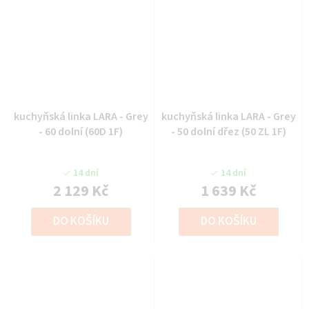
kuchyňská linka LARA - Grey
kuchyňská linka LARA - Grey
- 60 dolní (60D 1F)
- 50 dolní dřez (50 ZL 1F)
14 dní
14 dní
2 129 Kč
1 639 Kč
DO KOŠÍKU
DO KOŠÍKU