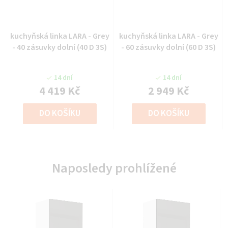
kuchyňská linka LARA - Grey
kuchyňská linka LARA - Grey
- 40 zásuvky dolní (40 D 3S)
- 60 zásuvky dolní (60 D 3S)
14 dní
14 dní
4 419 Kč
2 949 Kč
DO KOŠÍKU
DO KOŠÍKU
Naposledy prohlížené