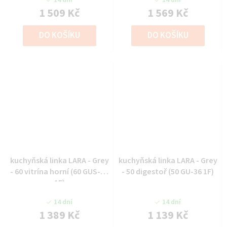
1 509 Kč
1 569 Kč
DO KOŠÍKU
DO KOŠÍKU
kuchyňská linka LARA - Grey
kuchyňská linka LARA - Grey
- 60 vitrína horní (60 GUS-36
- 50 digestoř (50 GU-36 1F)
1F)
14 dní
14 dní
1 389 Kč
1 139 Kč