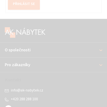
PŘIHLÁSIT SE
Z
á
p
a
O společnosti
t
í
Pro zákazníky
Kontakt
info
@
ak-nabytek.cz
+420 288 288 100