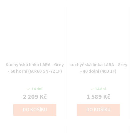
Kuchyňská linka LARA - Grey
kuchyňská linka LARA - Grey
- 60 horní (60x60 GN-72 1F)
- 40 dolní (40D 1F)
14 dní
14 dní
2 209 Kč
1 589 Kč
DO KOŠÍKU
DO KOŠÍKU