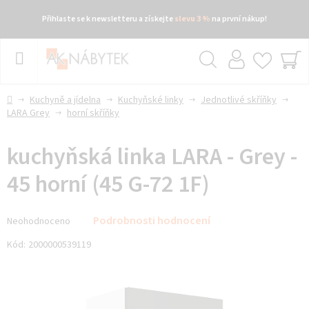
Přihlaste se k newsletteru a získejte
slevu 3 %
na první nákup!
Přejít
na
obsah
Hledat
NÁ
KO
Domů
Kuchyně a jídelna
Kuchyňské linky
Jednotlivé skříňky
LARA Grey
horní skříňky
kuchyňská linka LARA - Grey -
45 horní (45 G-72 1F)
Průměrné
Podrobnosti hodnocení
Neohodnoceno
hodnocení
produktu
Kód:
2000000539119
je
0,0
z 5
hvězdiček.