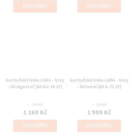
DO KOŠÍKU
DO KOŠÍKU
kuchyňská linka LARA - Grey
kuchyňská linka LARA - Grey
- 60 digestoř (60 GU-36 1F)
- 80 horní (80 G-72 2F)
14 dní
14 dní
1 169 Kč
1 999 Kč
DO KOŠÍKU
DO KOŠÍKU