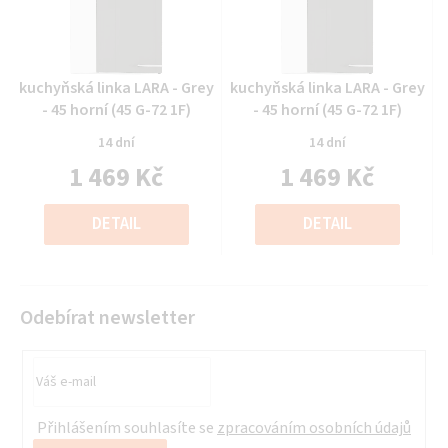
Průměrné
Průměrné
kuchyňská linka LARA - Grey
kuchyňská linka LARA - Grey
hodnocení
hodnocení
- 45 horní (45 G-72 1F)
- 45 horní (45 G-72 1F)
produktu
produktu
14 dní
14 dní
je
je
1 469 Kč
1 469 Kč
0,0
0,0
z
z
Měrná
Měrná
5
5
cena:
cena:
DETAIL
DETAIL
hvězdiček.
hvězdiček.
Odebírat newsletter
Přihlášením souhlasíte se
zpracováním osobních údajů