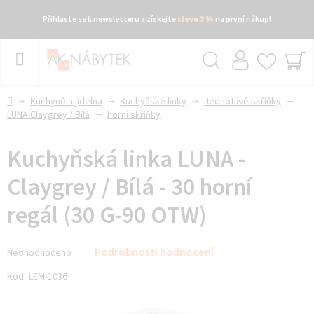
Přihlaste se k newsletteru a získejte
slevu 3 %
na první nákup!
Přejít
na
obsah
Hledat
NÁ
KO
Domů
Kuchyně a jídelna
Kuchyňské linky
Jednotlivé skříňky
LUNA Claygrey / Bílá
horní skříňky
Kuchyňská linka LUNA -
Claygrey / Bílá - 30 horní
regál (30 G-90 OTW)
Průměrné
Podrobnosti hodnocení
Neohodnoceno
hodnocení
produktu
Kód:
LEM-1036
je
0,0