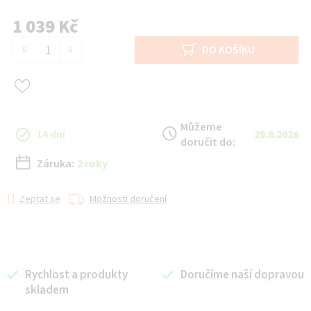
1 039 Kč
Měrná cena:
DO KOŠÍKU
Můžeme
14 dní
28.8.2026
doručit do:
Záruka:
2 roky
Zeptat se
Možnosti doručení
Rychlost a produkty
Doručíme naší dopravou
skladem