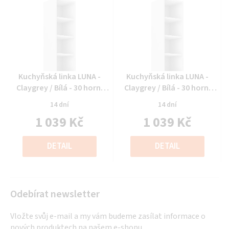
Průměrné
Průměrné
Kuchyňská linka LUNA -
Kuchyňská linka LUNA -
hodnocení
hodnocení
Claygrey / Bílá - 30 horní
Claygrey / Bílá - 30 horní
produktu
produktu
regál (30 G-90 OTW)
regál (30 G-90 OTW)
14 dní
14 dní
je
je
1 039 Kč
1 039 Kč
0,0
0,0
z
z
Měrná
Měrná
5
5
cena:
cena:
DETAIL
DETAIL
hvězdiček.
hvězdiček.
Odebírat newsletter
Vložte svůj e-mail a my vám budeme zasílat informace o
nových produktech na našem e-shopu.