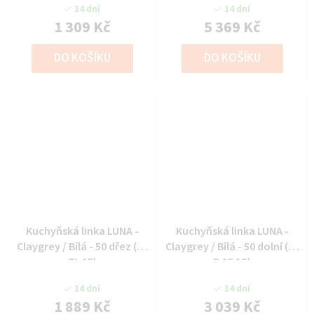
14 dní
14 dní
1 309 Kč
5 369 Kč
DO KOŠÍKU
DO KOŠÍKU
Kuchyňská linka LUNA -
Kuchyňská linka LUNA -
Claygrey / Bílá - 50 dřez (50
Claygrey / Bílá - 50 dolní (50
ZL 1F)
D 1F 1S)
14 dní
14 dní
1 889 Kč
3 039 Kč