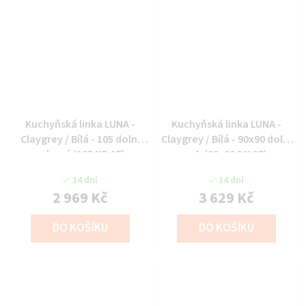
Kuchyňská linka LUNA -
Kuchyňská linka LUNA -
Claygrey / Bílá - 105 dolní
Claygrey / Bílá - 90x90 dolní
rohová (105 ND 1F)
roh (90x90 DN 2F)
14 dní
14 dní
2 969 Kč
3 629 Kč
DO KOŠÍKU
DO KOŠÍKU