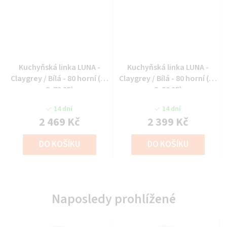
Kuchyňská linka LUNA -
Kuchyňská linka LUNA -
Claygrey / Bílá - 80 horní (80
Claygrey / Bílá - 80 horní (80
G-72 2F)
G-90 2F)
14 dní
14 dní
2 469 Kč
2 399 Kč
DO KOŠÍKU
DO KOŠÍKU
Naposledy prohlížené