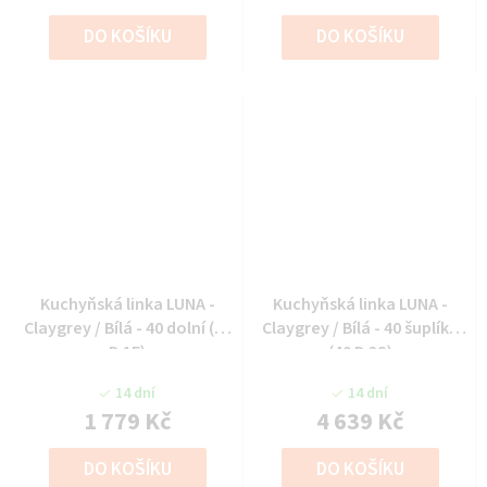
DO KOŠÍKU
DO KOŠÍKU
Kuchyňská linka LUNA -
Kuchyňská linka LUNA -
Claygrey / Bílá - 40 dolní (40
Claygrey / Bílá - 40 šuplíky
D 1F)
(40 D 3S)
14 dní
14 dní
1 779 Kč
4 639 Kč
DO KOŠÍKU
DO KOŠÍKU