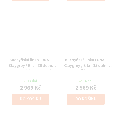
Kuchyňská linka LUNA -
Kuchyňská linka LUNA -
Claygrey / Bílá - 30 dolní
Claygrey / Bílá - 15 dolní
cargo koš (30 D CARGO)
cargo koš (15 D CARGO)
14 dní
14 dní
2 969 Kč
2 569 Kč
DO KOŠÍKU
DO KOŠÍKU