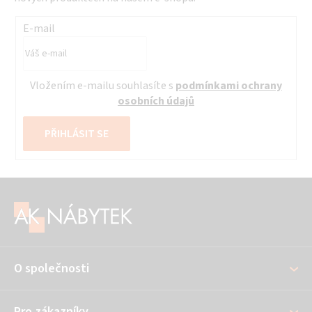
E-mail
Vložením e-mailu souhlasíte s
podmínkami ochrany
osobních údajů
PŘIHLÁSIT SE
Z
á
p
a
O společnosti
t
í
Pro zákazníky