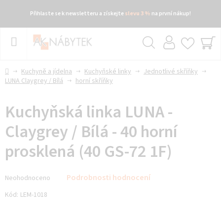
Přihlaste se k newsletteru a získejte
slevu 3 %
na první nákup!
Přejít
na
obsah
Hledat
NÁ
KO
Domů
Kuchyně a jídelna
Kuchyňské linky
Jednotlivé skříňky
LUNA Claygrey / Bílá
horní skříňky
Kuchyňská linka LUNA -
Claygrey / Bílá - 40 horní
prosklená (40 GS-72 1F)
Průměrné
Podrobnosti hodnocení
Neohodnoceno
hodnocení
produktu
Kód:
LEM-1018
je
0,0