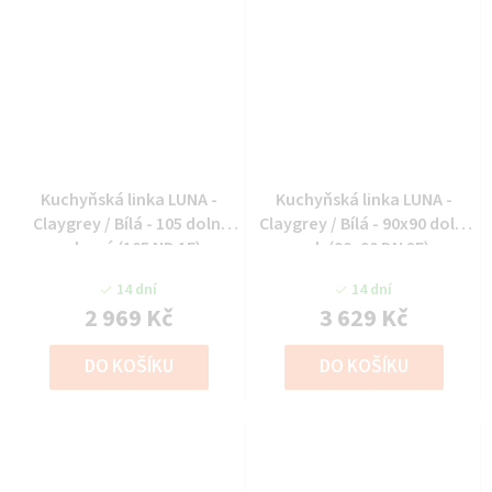
Kuchyňská linka LUNA -
Kuchyňská linka LUNA -
Claygrey / Bílá - 105 dolní
Claygrey / Bílá - 90x90 dolní
rohová (105 ND 1F)
roh (90x90 DN 2F)
14 dní
14 dní
2 969 Kč
3 629 Kč
DO KOŠÍKU
DO KOŠÍKU