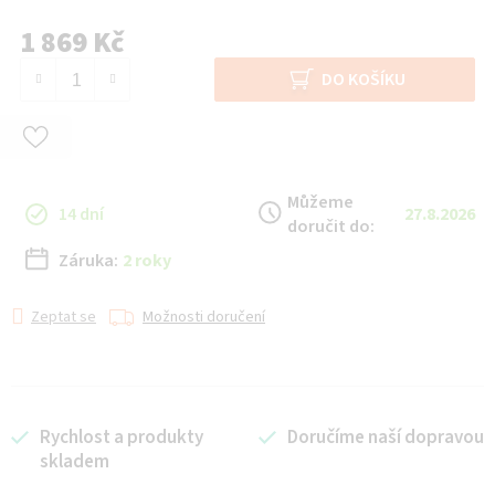
1 869 Kč
Měrná cena:
DO KOŠÍKU
Můžeme
14 dní
27.8.2026
doručit do:
Záruka:
2 roky
Zeptat se
Možnosti doručení
Rychlost a produkty
Doručíme naší dopravou
skladem