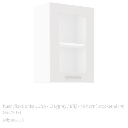
z 5
hvězdiček.
Kuchyňská linka LUNA - Claygrey / Bílý - 40 horní prosklená (40
GS-72 1F)
celý popis