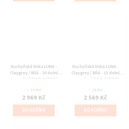
Kuchyňská linka LUNA -
Kuchyňská linka LUNA -
Claygrey / Bílá - 30 dolní
Claygrey / Bílá - 15 dolní
cargo koš (30 D CARGO)
cargo koš (15 D CARGO)
14 dní
14 dní
2 969 Kč
2 569 Kč
DO KOŠÍKU
DO KOŠÍKU