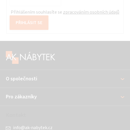
Přihlášením souhlasíte se
zpracováním osobních údajů
PŘIHLÁSIT SE
Z
á
p
a
O společnosti
t
í
Pro zákazníky
Kontakt
info
@
ak-nabytek.cz