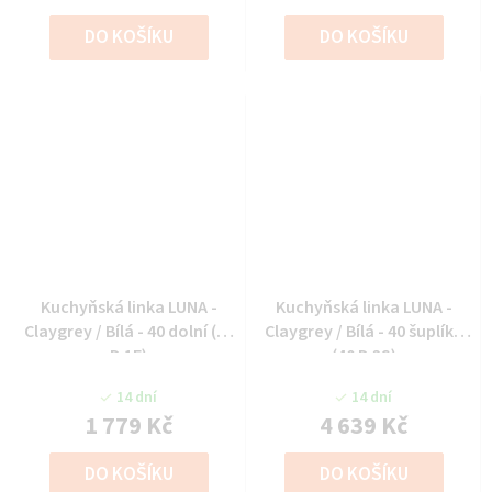
DO KOŠÍKU
DO KOŠÍKU
Kuchyňská linka LUNA -
Kuchyňská linka LUNA -
Claygrey / Bílá - 40 dolní (40
Claygrey / Bílá - 40 šuplíky
D 1F)
(40 D 3S)
14 dní
14 dní
1 779 Kč
4 639 Kč
DO KOŠÍKU
DO KOŠÍKU