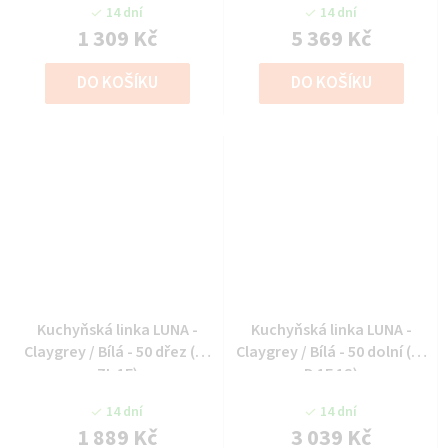
14 dní
14 dní
1 309 Kč
5 369 Kč
DO KOŠÍKU
DO KOŠÍKU
Kuchyňská linka LUNA -
Kuchyňská linka LUNA -
Claygrey / Bílá - 50 dřez (50
Claygrey / Bílá - 50 dolní (50
ZL 1F)
D 1F 1S)
14 dní
14 dní
1 889 Kč
3 039 Kč