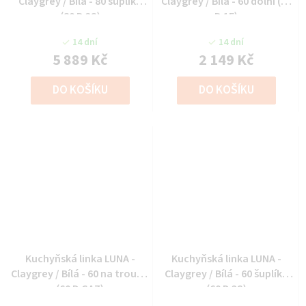
Claygrey / Bílá - 80 šuplíky
Claygrey / Bílá - 60 dolní (60
(80 D 3S)
D 1F)
14 dní
14 dní
5 889 Kč
2 149 Kč
DO KOŠÍKU
DO KOŠÍKU
Kuchyňská linka LUNA -
Kuchyňská linka LUNA -
Claygrey / Bílá - 60 na troubu
Claygrey / Bílá - 60 šuplíky
(60 D GAZ)
(60 D 3S)