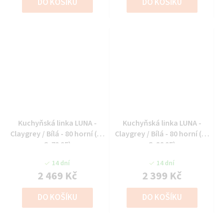
DO KOŠÍKU
DO KOŠÍKU
Kuchyňská linka LUNA -
Kuchyňská linka LUNA -
Claygrey / Bílá - 80 horní (80
Claygrey / Bílá - 80 horní (80
G-72 2F)
G-90 2F)
14 dní
14 dní
2 469 Kč
2 399 Kč
DO KOŠÍKU
DO KOŠÍKU