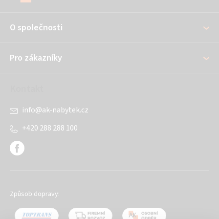
p
a
O společnosti
t
í
Pro zákazníky
Kontakt
info
@
ak-nabytek.cz
+420 288 288 100
Způsob dopravy: