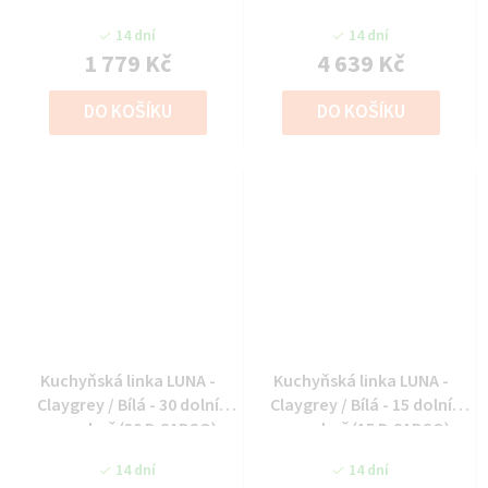
14 dní
14 dní
1 779 Kč
4 639 Kč
DO KOŠÍKU
DO KOŠÍKU
Kuchyňská linka LUNA -
Kuchyňská linka LUNA -
Claygrey / Bílá - 30 dolní
Claygrey / Bílá - 15 dolní
cargo koš (30 D CARGO)
cargo koš (15 D CARGO)
14 dní
14 dní