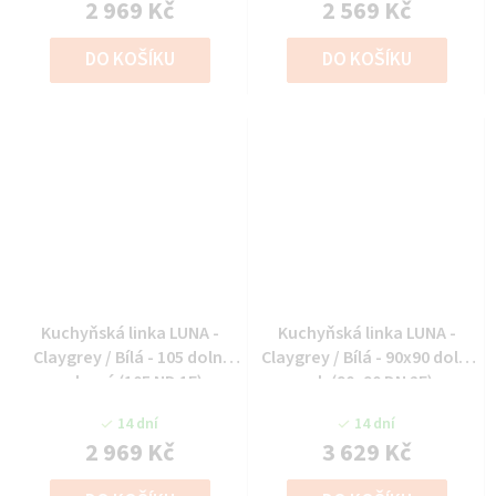
2 969 Kč
2 569 Kč
DO KOŠÍKU
DO KOŠÍKU
Kuchyňská linka LUNA -
Kuchyňská linka LUNA -
Claygrey / Bílá - 105 dolní
Claygrey / Bílá - 90x90 dolní
rohová (105 ND 1F)
roh (90x90 DN 2F)
14 dní
14 dní
2 969 Kč
3 629 Kč