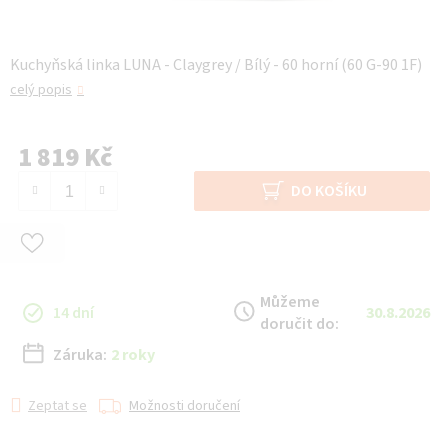
Kuchyňská linka LUNA - Claygrey / Bílý - 60 horní (60 G-90 1F)
celý popis
1 819 Kč
Měrná cena:
DO KOŠÍKU
Můžeme
14 dní
30.8.2026
doručit do:
Záruka:
2 roky
Zeptat se
Možnosti doručení