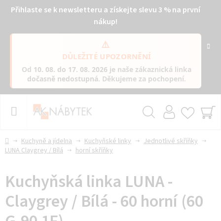
Přihlaste se k newsletteru a získejte slevu 3 % na první
nákup!
⚠️
DŮLEŽITÉ UPOZORNĚNÍ
Od
10. 08. do 17. 08. 2026
je naše zákaznická linka
dočasně nedostupná
. Děkujeme za pochopení.
Přejít
na
obsah
Hledat
NÁ
KO
Domů
Kuchyně a jídelna
Kuchyňské linky
Jednotlivé skříňky
LUNA Claygrey / Bílá
horní skříňky
Kuchyňská linka LUNA -
Claygrey / Bílá - 60 horní (60