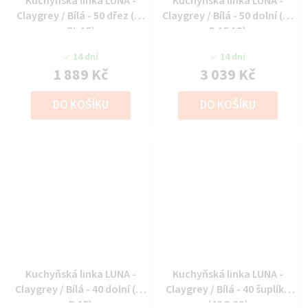
Kuchyňská linka LUNA -
Kuchyňská linka LUNA -
Claygrey / Bílá - 50 dřez (50
Claygrey / Bílá - 50 dolní (50
ZL 1F)
D 1F 1S)
14 dní
14 dní
1 889 Kč
3 039 Kč
DO KOŠÍKU
DO KOŠÍKU
Kuchyňská linka LUNA -
Kuchyňská linka LUNA -
Claygrey / Bílá - 40 dolní (40
Claygrey / Bílá - 40 šuplíky
D 1F)
(40 D 3S)