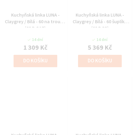
Kuchyňská linka LUNA -
Kuchyňská linka LUNA -
Claygrey / Bílá - 60 na troubu
Claygrey / Bílá - 60 šuplíky
(60 D GAZ)
(60 D 3S)
14 dní
14 dní
1 309 Kč
5 369 Kč
DO KOŠÍKU
DO KOŠÍKU