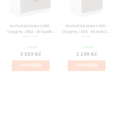
Kuchyňská linka LUNA -
Kuchyňská linka LUNA -
Claygrey / Bílá - 80 šuplíky
Claygrey / Bílá - 60 dolní (60
(80 D 3S)
D 1F)
14 dní
14 dní
5 889 Kč
2 149 Kč
DO KOŠÍKU
DO KOŠÍKU