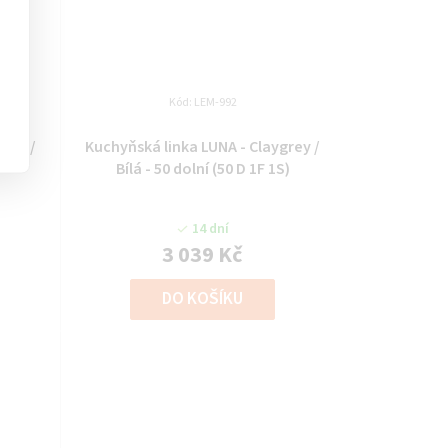
Kód:
LEM-992
grey /
Kuchyňská linka LUNA - Claygrey /
Bílá - 50 dolní (50 D 1F 1S)
14 dní
3 039 Kč
DO KOŠÍKU