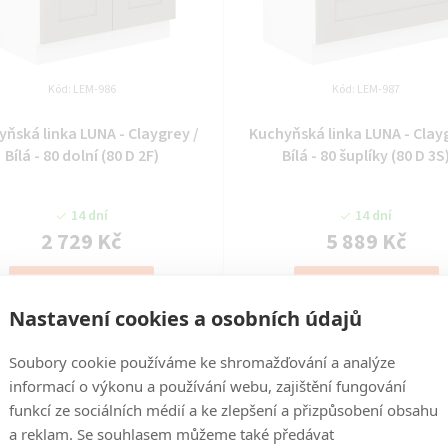
Kód:
LEM-986
Kód:
LEM-987
ňská linka LUNA - Claygrey /
Kuchyňská linka LUNA - Clay
Bílá - 80 dolní (80 D 2F)
Bílá - 80 šuplíky (80 D 3S
14 dní
14 dní
2 729 Kč
5 889 Kč
DO KOŠÍKU
DO KOŠÍKU
Nastavení cookies a osobních údajů
Soubory cookie používáme ke shromažďování a analýze
informací o výkonu a používání webu, zajištění fungování
funkcí ze sociálních médií a ke zlepšení a přizpůsobení obsahu
a reklam. Se souhlasem můžeme také předávat