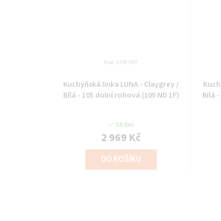
Kód:
LEM-997
Kuchyňská linka LUNA - Claygrey /
Kuchy
Bílá - 105 dolní rohová (105 ND 1F)
Bílá 
14 dní
2 969 Kč
DO KOŠÍKU