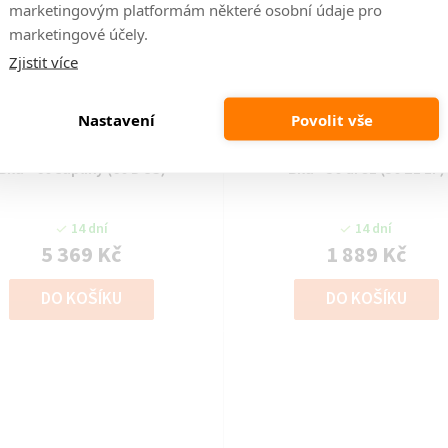
marketingovým platformám některé osobní údaje pro
marketingové účely.
Zjistit více
Kód:
LEM-990
Kód:
LEM-991
Nastavení
Povolit vše
ňská linka LUNA - Claygrey /
Kuchyňská linka LUNA - Clay
Bílá - 60 šuplíky (60 D 3S)
Bílá - 50 dřez (50 ZL 1F)
14 dní
14 dní
5 369 Kč
1 889 Kč
DO KOŠÍKU
DO KOŠÍKU