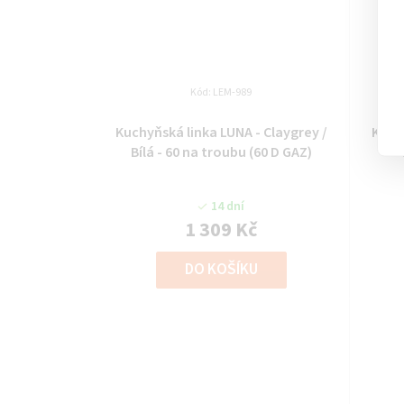
Kód:
LEM-989
Kuchyňská linka LUNA - Claygrey /
Kuchy
Bílá - 60 na troubu (60 D GAZ)
14 dní
1 309 Kč
DO KOŠÍKU