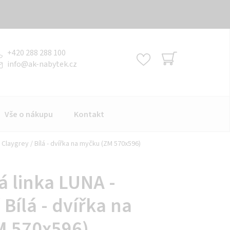
+420 288 288 100
info
@
ak-nabytek.cz
NÁKUPNÍ
KOŠÍK
Vše o nákupu
Kontakt
 Claygrey / Bílá - dvířka na myčku (ZM 570x596)
 linka LUNA -
 Bílá - dvířka na
M 570x596)