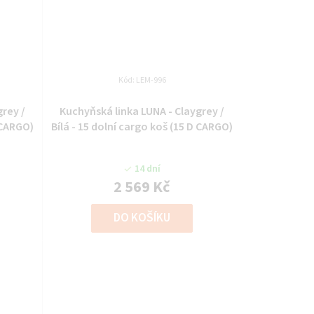
Kód:
LEM-996
grey /
Kuchyňská linka LUNA - Claygrey /
D CARGO)
Bílá - 15 dolní cargo koš (15 D CARGO)
14 dní
2 569 Kč
DO KOŠÍKU