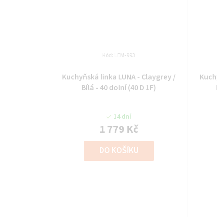
Kód:
LEM-993
Kuchyňská linka LUNA - Claygrey /
Kuchy
Bílá - 40 dolní (40 D 1F)
14 dní
1 779 Kč
DO KOŠÍKU