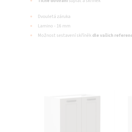
Tiché dovírání
šuplat a skříněk
Dvouletá záruka
Lamino - 16 mm
Možnost sestavení skříněk
dle vašich referenc