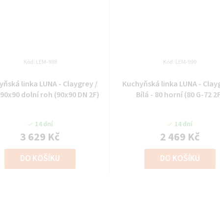
Kód:
LEM-998
Kód:
LEM-999
ňská linka LUNA - Claygrey /
Kuchyňská linka LUNA - Clay
- 90x90 dolní roh (90x90 DN 2F)
Bílá - 80 horní (80 G-72 2
14 dní
14 dní
3 629 Kč
2 469 Kč
DO KOŠÍKU
DO KOŠÍKU