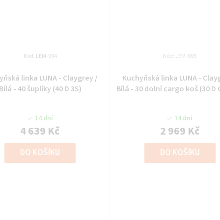
Kód:
LEM-994
Kód:
LEM-995
ňská linka LUNA - Claygrey /
Kuchyňská linka LUNA - Clay
Bílá - 40 šuplíky (40 D 3S)
Bílá - 30 dolní cargo koš (30 
14 dní
14 dní
4 639 Kč
2 969 Kč
DO KOŠÍKU
DO KOŠÍKU