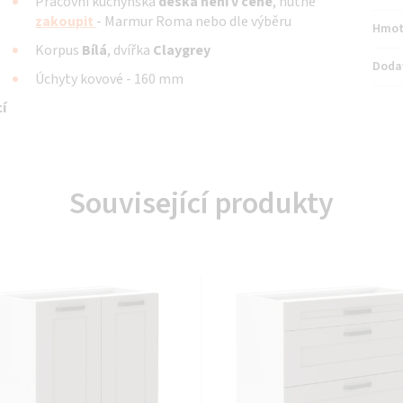
Pracovní kuchyňská
deska není v ceně
, nutné
zakoupit
- Marmur Roma nebo dle výběru
Hmot
Korpus
Bílá
, dvířka
Claygrey
Doda
Úchyty kovové - 160 mm
í
Související produkty