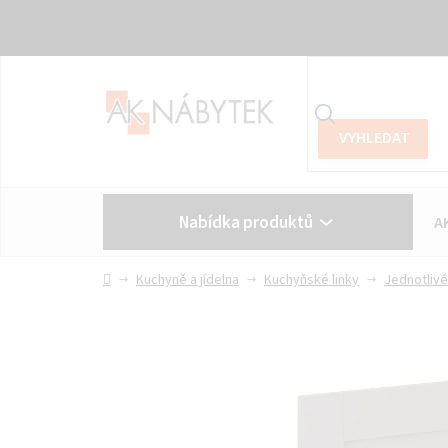
Přejít
na
obsah
Nabídka produktů
A
Vše o nákupu
Kontakt
Domů
Kuchyně a jídelna
Kuchyňské linky
Jednotlivé