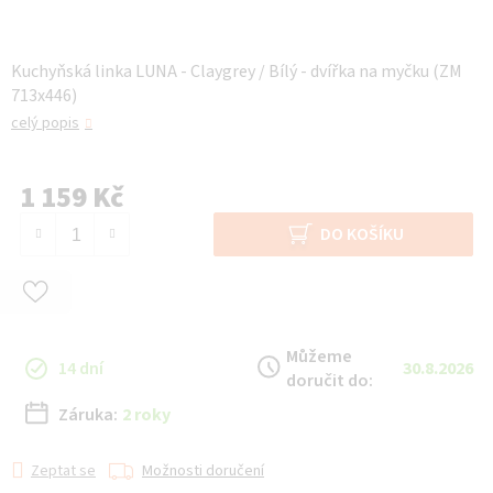
Kuchyňská linka LUNA - Claygrey / Bílý - dvířka na myčku (ZM
713x446)
celý popis
1 159 Kč
Měrná cena:
DO KOŠÍKU
Můžeme
14 dní
30.8.2026
doručit do:
Záruka:
2 roky
Zeptat se
Možnosti doručení