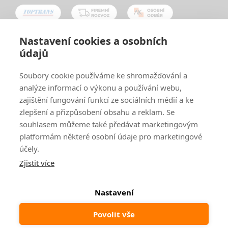
Nastavení cookies a osobních
údajů
Oblíbené způsoby platby:
Soubory cookie používáme ke shromažďování a
analýze informací o výkonu a používání webu,
zajištění fungování funkcí ze sociálních médií a ke
zlepšení a přizpůsobení obsahu a reklam. Se
souhlasem můžeme také předávat marketingovým
platformám některé osobní údaje pro marketingové
účely.
Zjistit více
© 2024
www.ak-nabytek.cz
Shoptet
|
mime digital
Nastavení
Povolit vše
Odstoupit od smlouvy