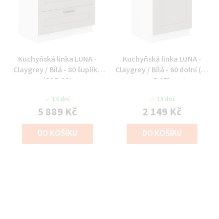
Kuchyňská linka LUNA -
Kuchyňská linka LUNA -
Claygrey / Bílá - 80 šuplíky
Claygrey / Bílá - 60 dolní (60
(80 D 3S)
D 1F)
14 dní
14 dní
5 889 Kč
2 149 Kč
DO KOŠÍKU
DO KOŠÍKU