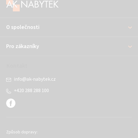
á
p
a
O společnosti
t
í
Pro zákazníky
Kontakt
info
@
ak-nabytek.cz
+420 288 288 100
Způsob dopravy: