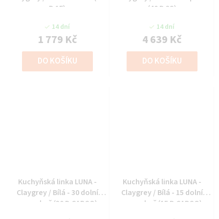
D 1F)
(40 D 3S)
14 dní
14 dní
1 779 Kč
4 639 Kč
DO KOŠÍKU
DO KOŠÍKU
Kuchyňská linka LUNA -
Kuchyňská linka LUNA -
Claygrey / Bílá - 30 dolní
Claygrey / Bílá - 15 dolní
cargo koš (30 D CARGO)
cargo koš (15 D CARGO)