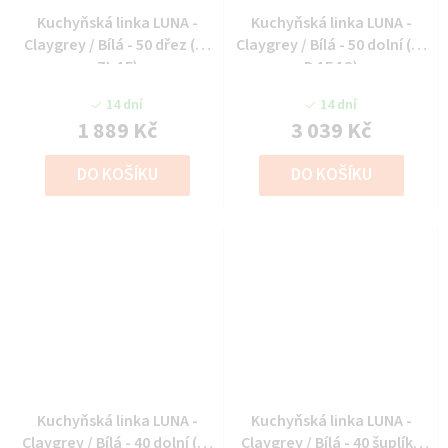
Kuchyňská linka LUNA -
Kuchyňská linka LUNA -
Claygrey / Bílá - 50 dřez (50
Claygrey / Bílá - 50 dolní (50
ZL 1F)
D 1F 1S)
14 dní
14 dní
1 889 Kč
3 039 Kč
DO KOŠÍKU
DO KOŠÍKU
Kuchyňská linka LUNA -
Kuchyňská linka LUNA -
Claygrey / Bílá - 40 dolní (40
Claygrey / Bílá - 40 šuplíky