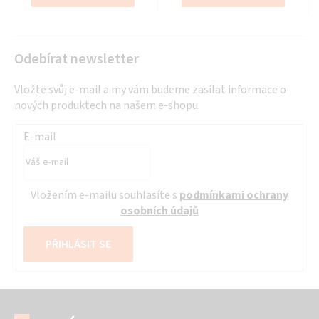
hvězdiček.
hvězdiček.
Odebírat newsletter
Vložte svůj e-mail a my vám budeme zasílat informace o
nových produktech na našem e-shopu.
E-mail
Vložením e-mailu souhlasíte s
podmínkami ochrany
osobních údajů
PŘIHLÁSIT SE
Z