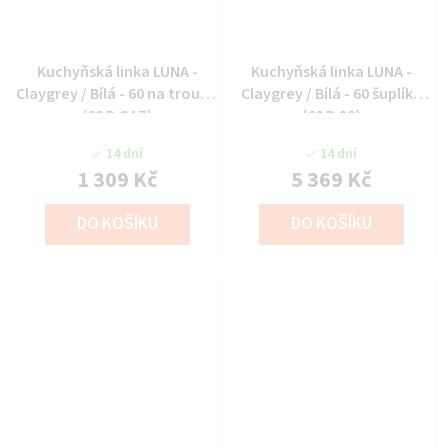
Kuchyňská linka LUNA -
Kuchyňská linka LUNA -
Claygrey / Bílá - 60 na troubu
Claygrey / Bílá - 60 šuplíky
(60 D GAZ)
(60 D 3S)
14 dní
14 dní
1 309 Kč
5 369 Kč
DO KOŠÍKU
DO KOŠÍKU