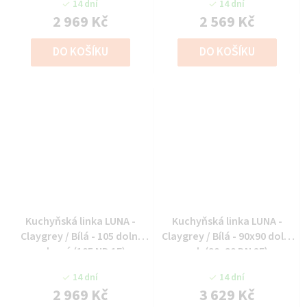
14 dní
14 dní
2 969 Kč
2 569 Kč
DO KOŠÍKU
DO KOŠÍKU
Kuchyňská linka LUNA -
Kuchyňská linka LUNA -
Claygrey / Bílá - 105 dolní
Claygrey / Bílá - 90x90 dolní
rohová (105 ND 1F)
roh (90x90 DN 2F)
14 dní
14 dní
2 969 Kč
3 629 Kč