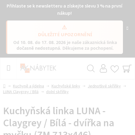
Přihlaste se k newsletteru a získejte slevu 3 % na první
nákup!
⚠️
DŮLEŽITÉ UPOZORNĚNÍ
Od
10. 08. do 17. 08. 2026
je naše zákaznická linka
dočasně nedostupná
. Děkujeme za pochopení.
Přejít
na
obsah
Hledat
NÁ
KO
Domů
Kuchyně a jídelna
Kuchyňské linky
Jednotlivé skříňky
LUNA Claygrey / Bílá
dolní skříňky
Kuchyňská linka LUNA -
Claygrey / Bílá - dvířka na