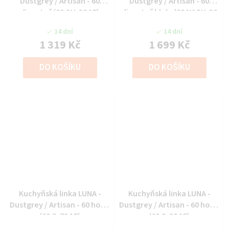
Dustgrey / Artisan - 60
Dustgrey / Artisan - 60
digestoř (60 GU-36 1F)
digestoř hlub. (60 NAGU-36
1F)
14 dní
14 dní
1 319 Kč
1 699 Kč
DO KOŠÍKU
DO KOŠÍKU
Kuchyňská linka LUNA -
Kuchyňská linka LUNA -
Dustgrey / Artisan - 60 horní
Dustgrey / Artisan - 60 horní
(60 G-72 1F)
(60 G-90 1F)