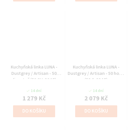
Kuchyňská linka LUNA -
Kuchyňská linka LUNA -
Dustgrey / Artisan - 50
Dustgrey / Artisan - 50 horní
digestoř (50 GU-36 1F)
(50 G-90 1F)
14 dní
14 dní
1 279 Kč
2 079 Kč
DO KOŠÍKU
DO KOŠÍKU