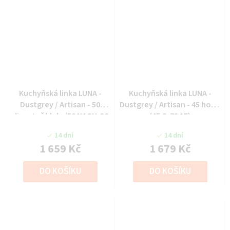
Kuchyňská linka LUNA -
Kuchyňská linka LUNA -
Dustgrey / Artisan - 50
Dustgrey / Artisan - 45 horní
digestoř hlub. (50 NAGU-36
(45 G-72 1F)
1F)
14 dní
14 dní
1 659 Kč
1 679 Kč
DO KOŠÍKU
DO KOŠÍKU