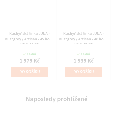
Kuchyňská linka LUNA -
Kuchyňská linka LUNA -
Dustgrey / Artisan - 45 horní
Dustgrey / Artisan - 40 horní
(45 G-90 1F)
(40 G-72 1F)
14 dní
14 dní
1 979 Kč
1 539 Kč
DO KOŠÍKU
DO KOŠÍKU
Naposledy prohlížené