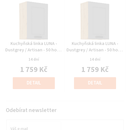
Průměrné
Průměrné
Kuchyňská linka LUNA -
Kuchyňská linka LUNA -
hodnocení
hodnocení
Dustgrey / Artisan - 50 horní
Dustgrey / Artisan - 50 horní
produktu
produktu
(50 G-72 1F)
(50 G-72 1F)
14 dní
14 dní
je
je
1 759 Kč
1 759 Kč
0,0
0,0
z
z
Měrná
Měrná
5
5
cena:
cena:
DETAIL
DETAIL
hvězdiček.
hvězdiček.
Odebírat newsletter