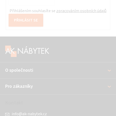
Přihlášením souhlasíte se
zpracováním osobních údajů
PŘIHLÁSIT SE
Z
á
p
a
O společnosti
t
í
Pro zákazníky
Kontakt
info
@
ak-nabytek.cz