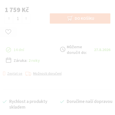
1 759 Kč
Měrná cena:
DO KOŠÍKU
Můžeme
14 dní
27.8.2026
doručit do:
Záruka:
2 roky
Zeptat se
Možnosti doručení
Rychlost a produkty
Doručíme naší dopravou
skladem