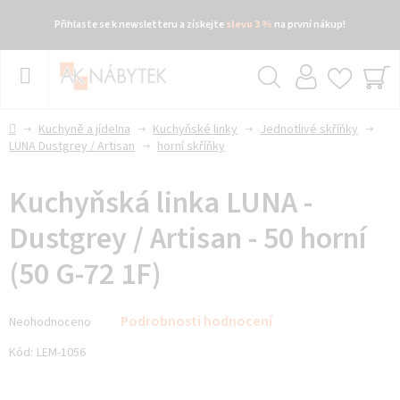
Přihlaste se k newsletteru a získejte
slevu 3 %
na první nákup!
Přejít
na
obsah
Hledat
NÁ
KO
Domů
Kuchyně a jídelna
Kuchyňské linky
Jednotlivé skříňky
LUNA Dustgrey / Artisan
horní skříňky
Kuchyňská linka LUNA -
Dustgrey / Artisan - 50 horní
(50 G-72 1F)
Průměrné
Podrobnosti hodnocení
Neohodnoceno
hodnocení
produktu
Kód:
LEM-1056
je
0,0