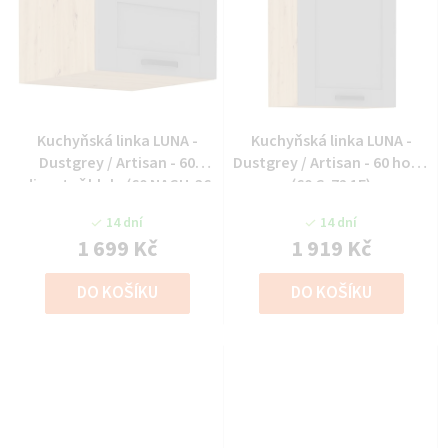
Kuchyňská linka LUNA -
Kuchyňská linka LUNA -
Dustgrey / Artisan - 60
Dustgrey / Artisan - 60 horní
digestoř hlub. (60 NAGU-36
(60 G-72 1F)
1F)
14 dní
14 dní
1 699 Kč
1 919 Kč
DO KOŠÍKU
DO KOŠÍKU