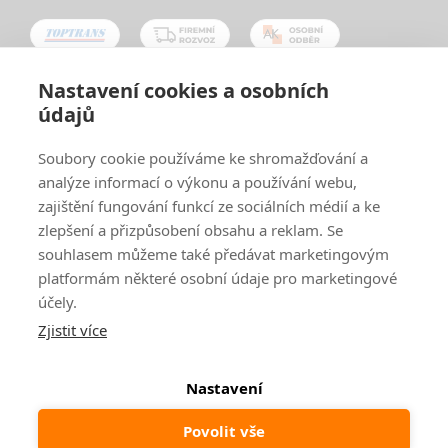
Nastavení cookies a osobních
údajů
Oblíbené způsoby platby:
Soubory cookie používáme ke shromažďování a
analýze informací o výkonu a používání webu,
zajištění fungování funkcí ze sociálních médií a ke
zlepšení a přizpůsobení obsahu a reklam. Se
souhlasem můžeme také předávat marketingovým
platformám některé osobní údaje pro marketingové
účely.
Zjistit více
© 2024
www.ak-nabytek.cz
Shoptet
|
mime digital
Nastavení
Povolit vše