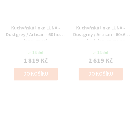
Kuchyňská linka LUNA -
Kuchyňská linka LUNA -
Dustgrey / Artisan - 60 horní
Dustgrey / Artisan - 60x60
(60 G-90 1F)
horní roh (60x60 GN-72
1F(45°))
14 dní
14 dní
1 819 Kč
2 619 Kč
DO KOŠÍKU
DO KOŠÍKU