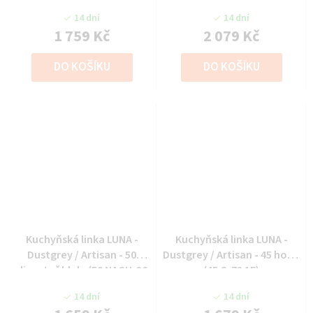
14 dní
14 dní
1 759 Kč
2 079 Kč
DO KOŠÍKU
DO KOŠÍKU
Kuchyňská linka LUNA -
Kuchyňská linka LUNA -
Dustgrey / Artisan - 50
Dustgrey / Artisan - 45 horní
digestoř hlub. (50 NAGU-36
(45 G-72 1F)
1F)
14 dní
14 dní