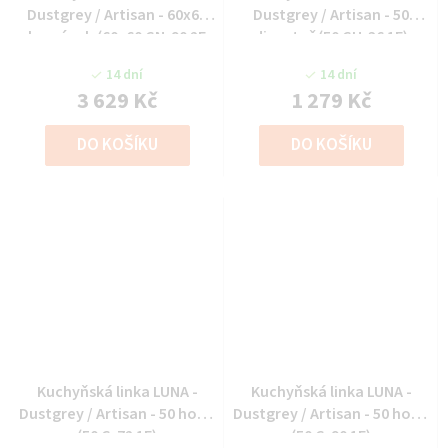
Dustgrey / Artisan - 60x60
Dustgrey / Artisan - 50
horní roh (60x60 GN-90 2F
digestoř (50 GU-36 1F)
(90°))
14 dní
14 dní
3 629 Kč
1 279 Kč
DO KOŠÍKU
DO KOŠÍKU
Kuchyňská linka LUNA -
Kuchyňská linka LUNA -
Dustgrey / Artisan - 50 horní
Dustgrey / Artisan - 50 horní
(50 G-72 1F)
(50 G-90 1F)