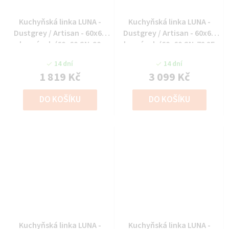
Kuchyňská linka LUNA -
Kuchyňská linka LUNA -
Dustgrey / Artisan - 60x60
Dustgrey / Artisan - 60x60
horní roh (60x60 GN-90
horní roh (60x60 GN-72 2F
1F(45°))
(90°))
14 dní
14 dní
1 819 Kč
3 099 Kč
DO KOŠÍKU
DO KOŠÍKU
Kuchyňská linka LUNA -
Kuchyňská linka LUNA -