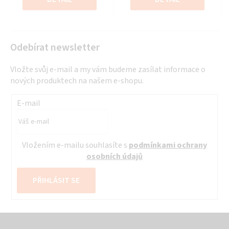
hvězdiček.
hvězdiček.
Odebírat newsletter
Vložte svůj e-mail a my vám budeme zasílat informace o
nových produktech na našem e-shopu.
E-mail
Vložením e-mailu souhlasíte s
podmínkami ochrany
osobních údajů
PŘIHLÁSIT SE
Z