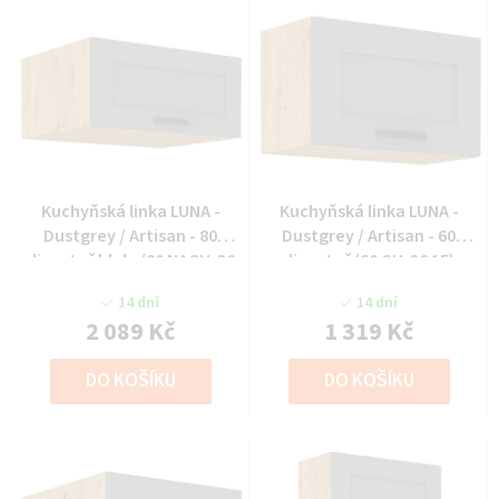
Kuchyňská linka LUNA -
Kuchyňská linka LUNA -
Dustgrey / Artisan - 80
Dustgrey / Artisan - 60
digestoř hlub. (80 NAGU-36
digestoř (60 GU-36 1F)
1F)
14 dní
14 dní
2 089 Kč
1 319 Kč
DO KOŠÍKU
DO KOŠÍKU