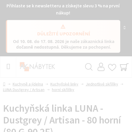
Přihlaste se k newsletteru a získejte slevu 3 % na první
nákup!
⚠️
DŮLEŽITÉ UPOZORNĚNÍ
Od
10. 08. do 17. 08. 2026
je naše zákaznická linka
dočasně nedostupná
. Děkujeme za pochopení.
Přejít
na
obsah
Hledat
NÁ
KO
Domů
Kuchyně a jídelna
Kuchyňské linky
Jednotlivé skříňky
LUNA Dustgrey / Artisan
horní skříňky
Kuchyňská linka LUNA -
Dustgrey / Artisan - 80 horní