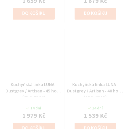
1 659 Kč
1 679 Kč
DO KOŠÍKU
DO KOŠÍKU
Kuchyňská linka LUNA -
Kuchyňská linka LUNA -
Dustgrey / Artisan - 45 horní
Dustgrey / Artisan - 40 horní
(45 G-90 1F)
(40 G-72 1F)
14 dní
14 dní
1 979 Kč
1 539 Kč
DO KOŠÍKU
DO KOŠÍKU