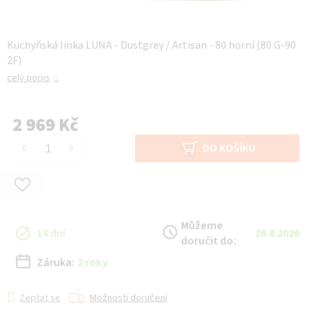
Kuchyňská linka LUNA - Dustgrey / Artisan - 80 horní (80 G-90
2F)
celý popis
2 969 Kč
Měrná cena:
DO KOŠÍKU
Můžeme
14 dní
28.8.2026
doručit do:
Záruka:
2 roky
Zeptat se
Možnosti doručení