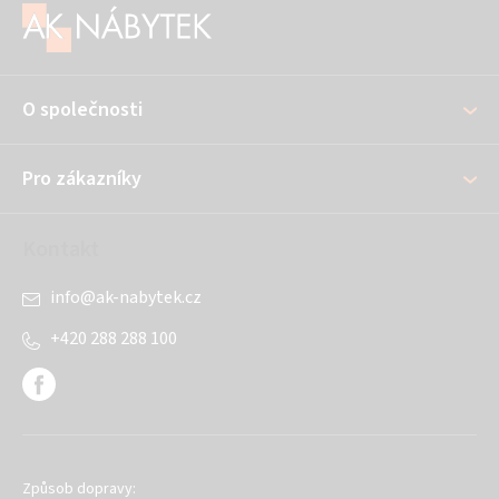
á
p
a
O společnosti
t
í
Pro zákazníky
Kontakt
info
@
ak-nabytek.cz
+420 288 288 100
Způsob dopravy: