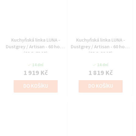
Kuchyňská linka LUNA -
Kuchyňská linka LUNA -
Dustgrey / Artisan - 60 horní
Dustgrey / Artisan - 60 horní
(60 G-72 1F)
(60 G-90 1F)
14 dní
14 dní
1 919 Kč
1 819 Kč
DO KOŠÍKU
DO KOŠÍKU