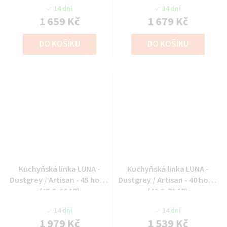
1F)
14 dní
14 dní
1 659 Kč
1 679 Kč
DO KOŠÍKU
DO KOŠÍKU
Kuchyňská linka LUNA -
Kuchyňská linka LUNA -
Dustgrey / Artisan - 45 horní
Dustgrey / Artisan - 40 horní
(45 G-90 1F)
(40 G-72 1F)
14 dní
14 dní
1 979 Kč
1 539 Kč