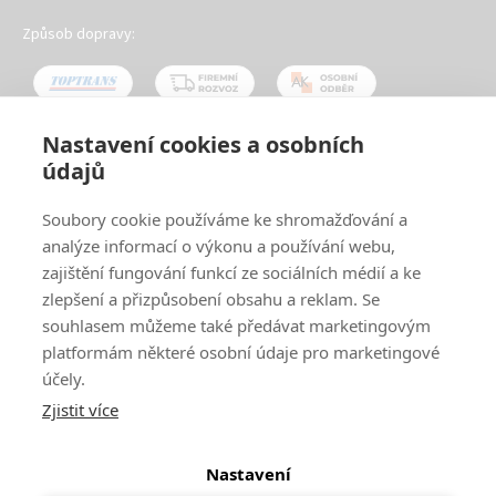
Způsob dopravy:
Nastavení cookies a osobních
údajů
Oblíbené způsoby platby:
Soubory cookie používáme ke shromažďování a
analýze informací o výkonu a používání webu,
zajištění fungování funkcí ze sociálních médií a ke
zlepšení a přizpůsobení obsahu a reklam. Se
souhlasem můžeme také předávat marketingovým
platformám některé osobní údaje pro marketingové
účely.
Zjistit více
© 2024
www.ak-nabytek.cz
Shoptet
|
mime digital
Nastavení