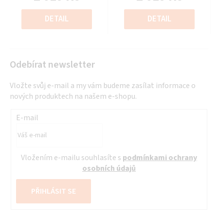
z
z
Měrná
Měrná
5
5
cena:
cena:
DETAIL
DETAIL
hvězdiček.
hvězdiček.
Odebírat newsletter
Vložte svůj e-mail a my vám budeme zasílat informace o
nových produktech na našem e-shopu.
E-mail
Vložením e-mailu souhlasíte s
podmínkami ochrany
osobních údajů
PŘIHLÁSIT SE