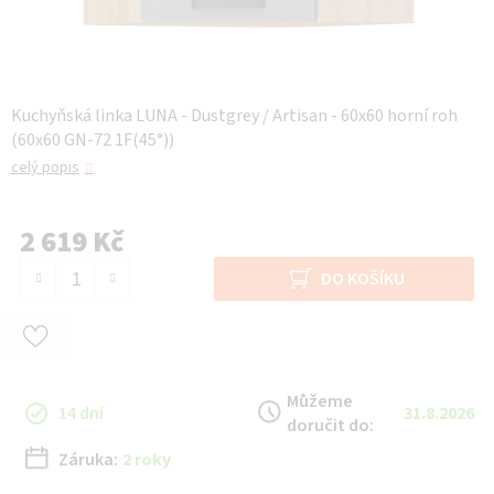
Kuchyňská linka LUNA - Dustgrey / Artisan - 60x60 horní roh
(60x60 GN-72 1F(45°))
celý popis
2 619 Kč
Měrná cena:
DO KOŠÍKU
Můžeme
14 dní
31.8.2026
doručit do:
Záruka:
2 roky