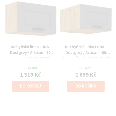
Kuchyňská linka LUNA -
Kuchyňská linka LUNA -
Dustgrey / Artisan - 60
Dustgrey / Artisan - 60
digestoř (60 GU-36 1F)
digestoř hlub. (60 NAGU-36
1F)
14 dní
14 dní
1 319 Kč
1 699 Kč
DO KOŠÍKU
DO KOŠÍKU