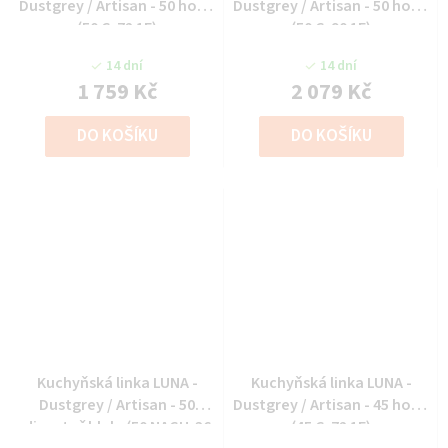
Dustgrey / Artisan - 50 horní
Dustgrey / Artisan - 50 horní
(50 G-72 1F)
(50 G-90 1F)
14 dní
14 dní
1 759 Kč
2 079 Kč
DO KOŠÍKU
DO KOŠÍKU
Kuchyňská linka LUNA -
Kuchyňská linka LUNA -
Dustgrey / Artisan - 50
Dustgrey / Artisan - 45 horní
digestoř hlub. (50 NAGU-36
(45 G-72 1F)