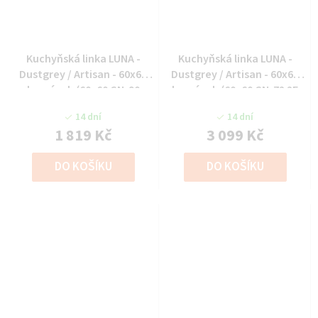
Kuchyňská linka LUNA -
Kuchyňská linka LUNA -
Dustgrey / Artisan - 60x60
Dustgrey / Artisan - 60x60
horní roh (60x60 GN-90
horní roh (60x60 GN-72 2F
1F(45°))
(90°))
14 dní
14 dní
1 819 Kč
3 099 Kč
DO KOŠÍKU
DO KOŠÍKU