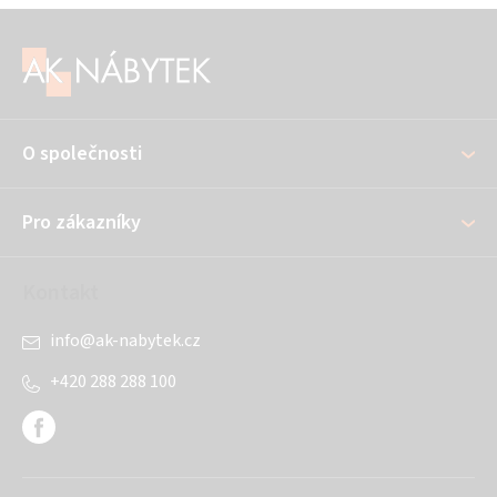
Z
á
p
a
O společnosti
t
í
Pro zákazníky
Kontakt
info
@
ak-nabytek.cz
+420 288 288 100