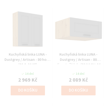
Kuchyňská linka LUNA -
Kuchyňská linka LUNA -
Dustgrey / Artisan - 80 horní
Dustgrey / Artisan - 80
(80 G-90 2F)
digestoř hlub. (80 NAGU-36
1F)
14 dní
14 dní
2 969 Kč
2 089 Kč
DO KOŠÍKU
DO KOŠÍKU