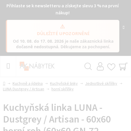
Přihlaste se k newsletteru a získejte slevu 3 % na první
nákup!
⚠️
DŮLEŽITÉ UPOZORNĚNÍ
Od
10. 08. do 17. 08. 2026
je naše zákaznická linka
dočasně nedostupná
. Děkujeme za pochopení.
Přejít
na
obsah
Hledat
NÁ
KO
Domů
Kuchyně a jídelna
Kuchyňské linky
Jednotlivé skříňky
LUNA Dustgrey / Artisan
horní skříňky
Kuchyňská linka LUNA -
Dustgrey / Artisan - 60x60