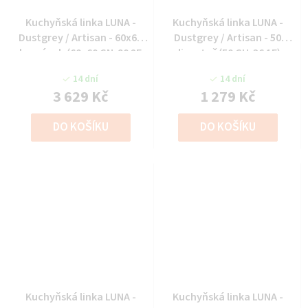
Kuchyňská linka LUNA -
Kuchyňská linka LUNA -
Dustgrey / Artisan - 60x60
Dustgrey / Artisan - 50
horní roh (60x60 GN-90 2F
digestoř (50 GU-36 1F)
(90°))
14 dní
14 dní
3 629 Kč
1 279 Kč
DO KOŠÍKU
DO KOŠÍKU
Kuchyňská linka LUNA -
Kuchyňská linka LUNA -