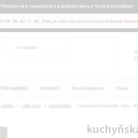
Přihlaste se k newsletteru a získejte slevu 3 % na první nákup!
Od
10. 08. do 17. 08. 2026
je naše zákaznická linka
dočasně nedos
KČNÍ NABÍDKA
NOVINKY
Zboží skladem
O nás
 skříňky
LARA Grey
dolní skříňky
kuchyňská linka LARA - Grey - 60
kuchyňská