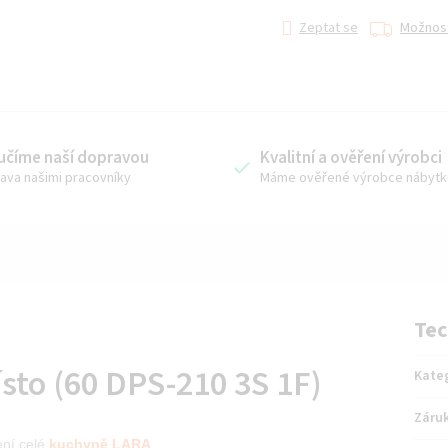
Zeptat se
Možnost
učíme naší dopravou
Kvalitní a ověření výrobci
ava našimi pracovníky
Máme ověřené výrobce nábytk
Tec
ísto (60 DPS-210 3S 1F)
Kate
Záru
ení
celé
kuchyně LARA