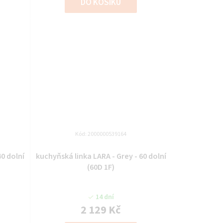
DO KOŠÍKU
Kód:
2000000539164
40 dolní
kuchyňská linka LARA - Grey - 60 dolní
(60D 1F)
14 dní
2 129 Kč