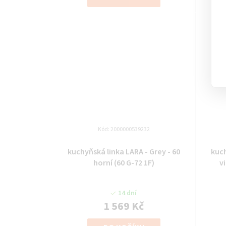
Kód:
2000000539232
kuchyňská linka LARA - Grey - 60
kuch
horní (60 G-72 1F)
v
14 dní
1 569 Kč