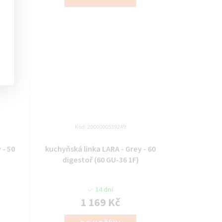
Kód:
2000000539249
 - 50
kuchyňská linka LARA - Grey - 60
digestoř (60 GU-36 1F)
14 dní
1 169 Kč