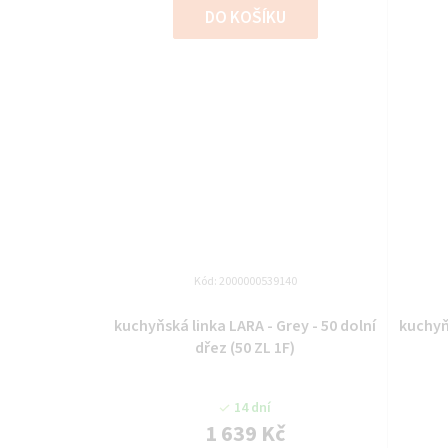
DO KOŠÍKU
Kód:
2000000539140
kuchyňská linka LARA - Grey - 50 dolní
kuchyňs
dřez (50 ZL 1F)
14 dní
1 639 Kč