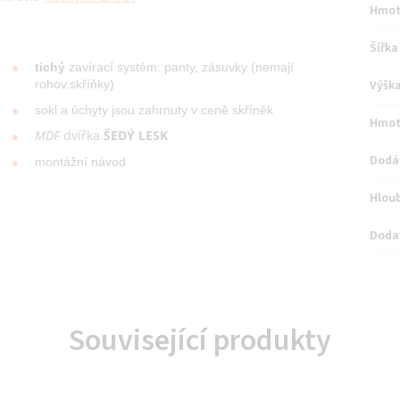
Hmot
Šířka
tichý
zavírací systém: panty, zásuvky (nemají
Výšk
rohov.skříňky)
sokl a úchyty jsou zahrnuty v ceně skříněk
Hmot
MDF
dvířka
ŠEDÝ LESK
Dodá
montážní návod
Hlou
Doda
Související produkty