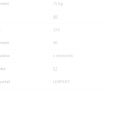
nost
75 kg
60
a
210
nost
40
váno
v demontu
bka
57
vatel
LEMPERT