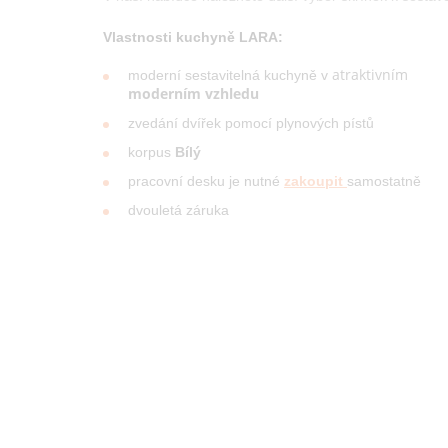
Vlastnosti kuchyně LARA:
atraktivním
moderní sestavitelná kuchyně v
moderním vzhledu
zvedání dvířek pomocí plynových pístů
korpus
Bílý
pracovní desku je nutné
zakoupit
samostatně
dvouletá záruka