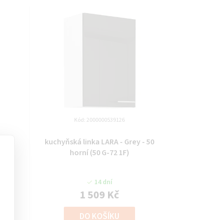
Kód:
2000000539126
 - 45
kuchyňská linka LARA - Grey - 50
horní (50 G-72 1F)
14 dní
1 509 Kč
DO KOŠÍKU