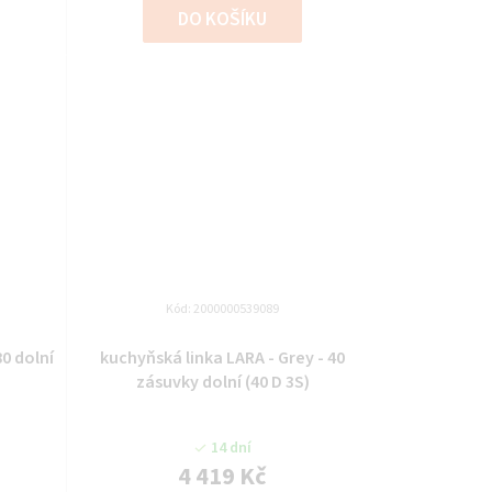
DO KOŠÍKU
Kód:
2000000539089
80 dolní
kuchyňská linka LARA - Grey - 40
zásuvky dolní (40 D 3S)
14 dní
4 419 Kč