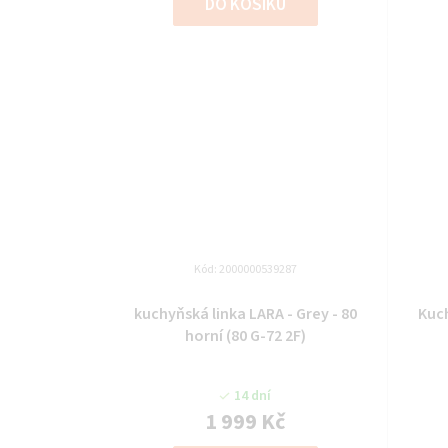
DO KOŠÍKU
Kód:
2000000539287
kuchyňská linka LARA - Grey - 80
Kuch
horní (80 G-72 2F)
14 dní
1 999 Kč