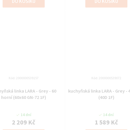
DO KOŠÍKU
DO KOŠÍKU
Kód:
2000000539157
Kód:
2000000539072
yňská linka LARA - Grey - 60
kuchyňská linka LARA - Grey - 
horní (60x60 GN-72 1F)
(40D 1F)
14 dní
14 dní
2 209 Kč
1 589 Kč