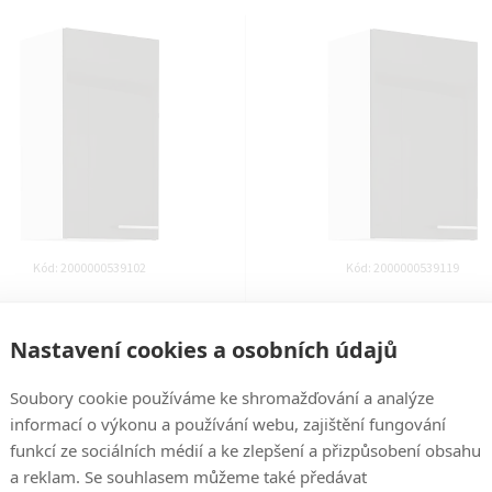
Kód:
2000000539102
Kód:
2000000539119
yňská linka LARA - Grey - 40
kuchyňská linka LARA - Grey
horní (40 G-72 1F)
horní (45 G-72 1F)
Nastavení cookies a osobních údajů
Soubory cookie používáme ke shromažďování a analýze
14 dní
14 dní
informací o výkonu a používání webu, zajištění fungování
1 309 Kč
1 469 Kč
funkcí ze sociálních médií a ke zlepšení a přizpůsobení obsahu
a reklam. Se souhlasem můžeme také předávat
DO KOŠÍKU
DO KOŠÍKU