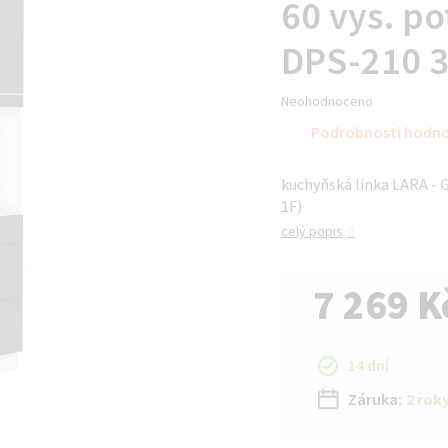
60 vys. po
DPS-210 3
Průměrné
Neohodnoceno
hodnocení
Podrobnosti hodn
produktu
je
kuchyňská linka LARA - G
0,0
1F)
z 5
hvězdiček.
celý popis
7 269 K
Měrná cena:
14 dní
Záruka:
2 rok