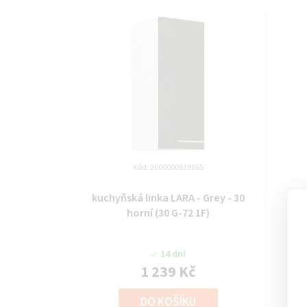
Kód:
2000000539065
kuchyňská linka LARA - Grey - 30
kuch
horní (30 G-72 1F)
14 dní
1 239 Kč
DO KOŠÍKU