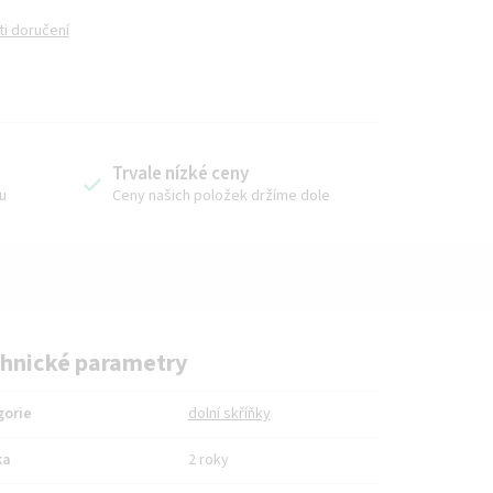
i doručení
Trvale nízké ceny
u
Ceny našich položek držíme dole
hnické parametry
gorie
dolní skříňky
ka
2 roky