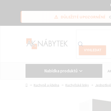
⚠️
DŮLEŽITÉ UPOZORNĚNÍ
Přejít
na
obsah
Nabídka produktů
A
Vše o nákupu
Kontakt
Domů
Kuchyně a jídelna
Kuchyňské linky
Jednotlivé