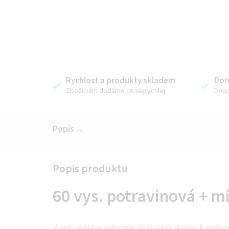
Rychlost a produkty skladem
Dor
Zboží vám dodáme co nejrychleji
Dopr
Popis
60 vys. potravinová + m
V naší nabídce naleznete další výběr skříněk k sestav