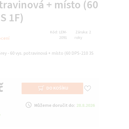
travinová + místo (60
S 1F)
Kód:
LEM-
Záruka:
2
2091
roky
ocení
rey - 60 vys. potravinová + místo (60 DPS-210 3S
č
DO KOŠÍKU
Můžeme doručit do:
28.8.2026
y