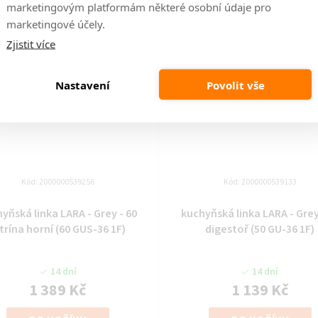
marketingovým platformám některé osobní údaje pro
marketingové účely.
Zjistit více
Nastavení
Povolit vše
Kód:
2000000539256
Kód:
2000000539133
yňská linka LARA - Grey - 60
kuchyňská linka LARA - Grey
itrína horní (60 GUS-36 1F)
digestoř (50 GU-36 1F)
14 dní
14 dní
1 389 Kč
1 139 Kč