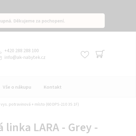
tupná
. Děkujeme za pochopení.
+420 288 288 100
info
@
ak-nabytek.cz
NÁKUPNÍ
KOŠÍK
Vše o nákupu
Kontakt
 vys. potravinová + místo (60 DPS-210 3S 1F)
 linka LARA - Grey -