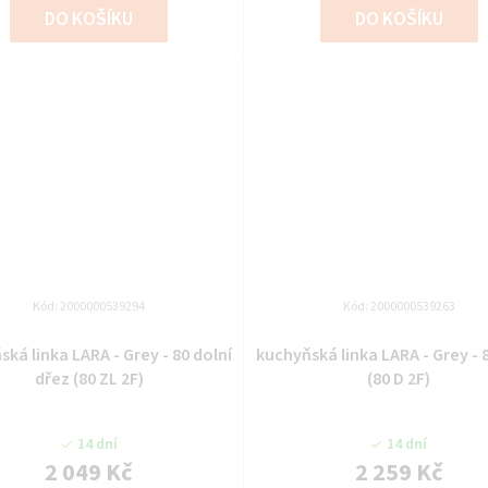
DO KOŠÍKU
DO KOŠÍKU
Kód:
2000000539294
Kód:
2000000539263
ká linka LARA - Grey - 80 dolní
kuchyňská linka LARA - Grey - 
dřez (80 ZL 2F)
(80 D 2F)
14 dní
14 dní
2 049 Kč
2 259 Kč