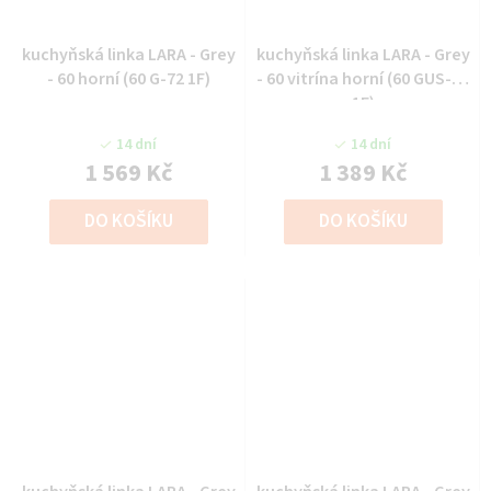
kuchyňská linka LARA - Grey
kuchyňská linka LARA - Grey
- 60 horní (60 G-72 1F)
- 60 vitrína horní (60 GUS-36
1F)
14 dní
14 dní
1 569 Kč
1 389 Kč
DO KOŠÍKU
DO KOŠÍKU