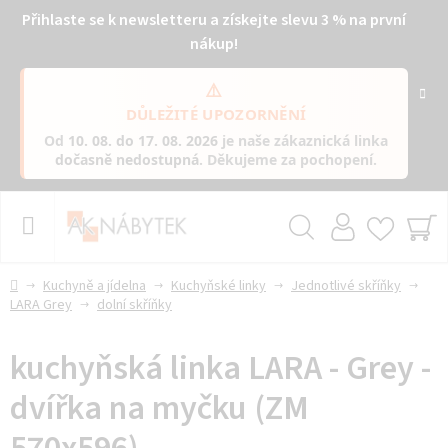
Přihlaste se k newsletteru a získejte slevu 3 % na první
nákup!
⚠️
DŮLEŽITÉ UPOZORNĚNÍ
Od
10. 08. do 17. 08. 2026
je naše zákaznická linka
dočasně nedostupná
. Děkujeme za pochopení.
Přejít
na
obsah
Hledat
NÁ
KO
Domů
Kuchyně a jídelna
Kuchyňské linky
Jednotlivé skříňky
LARA Grey
dolní skříňky
kuchyňská linka LARA - Grey -
dvířka na myčku (ZM