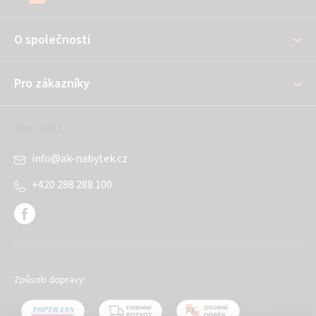
p
a
O společnosti
t
í
Pro zákazníky
Kontakt
info
@
ak-nabytek.cz
+420 288 288 100
Způsob dopravy: