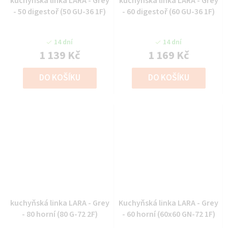
kuchyňská linka LARA - Grey
kuchyňská linka LARA - Grey
- 50 digestoř (50 GU-36 1F)
- 60 digestoř (60 GU-36 1F)
14 dní
14 dní
1 139 Kč
1 169 Kč
DO KOŠÍKU
DO KOŠÍKU
kuchyňská linka LARA - Grey
Kuchyňská linka LARA - Grey
- 80 horní (80 G-72 2F)
- 60 horní (60x60 GN-72 1F)