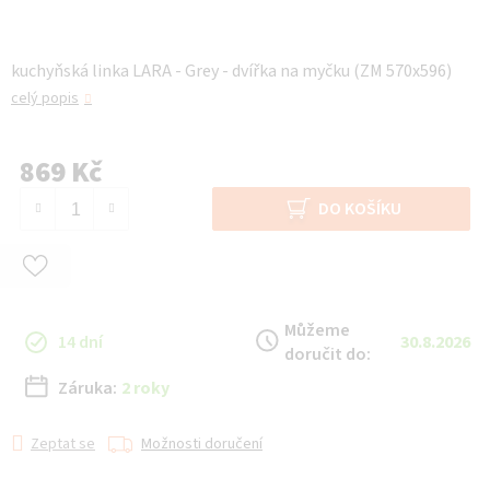
kuchyňská linka LARA - Grey - dvířka na myčku (ZM 570x596)
celý popis
869 Kč
Měrná cena:
DO KOŠÍKU
Můžeme
14 dní
30.8.2026
doručit do:
Záruka:
2 roky
Zeptat se
Možnosti doručení