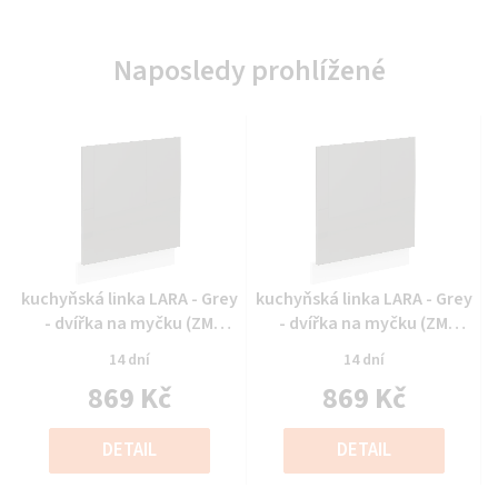
Naposledy prohlížené
Průměrné
Průměrné
kuchyňská linka LARA - Grey
kuchyňská linka LARA - Grey
hodnocení
hodnocení
- dvířka na myčku (ZM
- dvířka na myčku (ZM
produktu
produktu
570x596)
570x596)
14 dní
14 dní
je
je
869 Kč
869 Kč
0,0
0,0
z
z
Měrná
Měrná
5
5
cena:
cena:
DETAIL
DETAIL
hvězdiček.
hvězdiček.