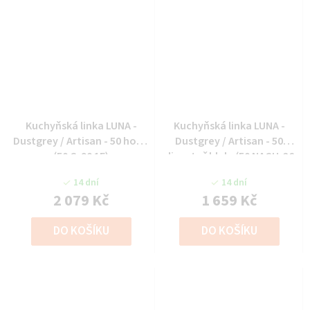
Kuchyňská linka LUNA -
Kuchyňská linka LUNA -
Dustgrey / Artisan - 50 horní
Dustgrey / Artisan - 50
(50 G-90 1F)
digestoř hlub. (50 NAGU-36
1F)
14 dní
14 dní
2 079 Kč
1 659 Kč
DO KOŠÍKU
DO KOŠÍKU