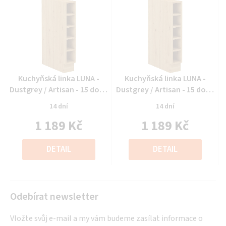
Průměrné
Průměrné
Kuchyňská linka LUNA -
Kuchyňská linka LUNA -
hodnocení
hodnocení
Dustgrey / Artisan - 15 dolní
Dustgrey / Artisan - 15 dolní
produktu
produktu
regál (15 D OTW)
regál (15 D OTW)
14 dní
14 dní
je
je
1 189 Kč
1 189 Kč
0,0
0,0
z
z
Měrná
Měrná
5
5
cena:
cena:
DETAIL
DETAIL
hvězdiček.
hvězdiček.
Odebírat newsletter
Vložte svůj e-mail a my vám budeme zasílat informace o