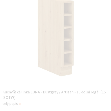
z 5
hvězdiček.
Kuchyňská linka LUNA - Dustgrey / Artisan - 15 dolní regál (15
D OTW)
celý popis