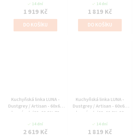
14 dní
14 dní
1 919 Kč
1 819 Kč
DO KOŠÍKU
DO KOŠÍKU
Kuchyňská linka LUNA -
Kuchyňská linka LUNA -
Dustgrey / Artisan - 60x60
Dustgrey / Artisan - 60x60
horní roh (60x60 GN-72
horní roh (60x60 GN-90
1F(45°))
1F(45°))
14 dní
14 dní
2 619 Kč
1 819 Kč