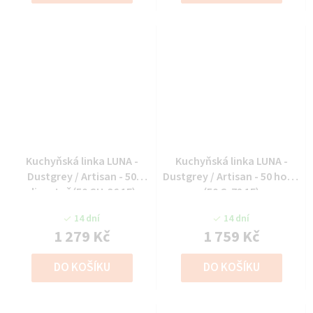
Kuchyňská linka LUNA -
Kuchyňská linka LUNA -
Dustgrey / Artisan - 50
Dustgrey / Artisan - 50 horní
digestoř (50 GU-36 1F)
(50 G-72 1F)
14 dní
14 dní
1 279 Kč
1 759 Kč
DO KOŠÍKU
DO KOŠÍKU