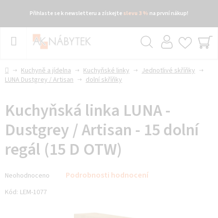
Přihlaste se k newsletteru a získejte
slevu 3 %
na první nákup!
Přejít
na
obsah
Hledat
NÁ
KO
Domů
Kuchyně a jídelna
Kuchyňské linky
Jednotlivé skříňky
LUNA Dustgrey / Artisan
dolní skříňky
Kuchyňská linka LUNA -
Dustgrey / Artisan - 15 dolní
regál (15 D OTW)
Průměrné
Podrobnosti hodnocení
Neohodnoceno
hodnocení
produktu
Kód:
LEM-1077
je
0,0