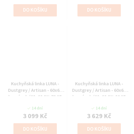
DO KOŠÍKU
DO KOŠÍKU
Kuchyňská linka LUNA -
Kuchyňská linka LUNA -
Dustgrey / Artisan - 60x60
Dustgrey / Artisan - 60x60
horní roh (60x60 GN-72 2F
horní roh (60x60 GN-90 2F
(90°))
(90°))
14 dní
14 dní
3 099 Kč
3 629 Kč
DO KOŠÍKU
DO KOŠÍKU