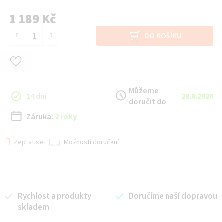
1 189 Kč
Měrná cena:
DO KOŠÍKU
Můžeme
14 dní
28.8.2026
doručit do:
Záruka:
2 roky
Zeptat se
Možnosti doručení
Rychlost a produkty
Doručíme naší dopravou
skladem