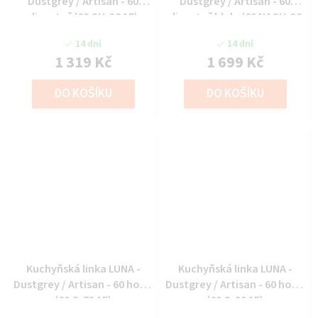
Dustgrey / Artisan - 60
Dustgrey / Artisan - 60
digestoř (60 GU-36 1F)
digestoř hlub. (60 NAGU-36
1F)
14 dní
14 dní
1 319 Kč
1 699 Kč
DO KOŠÍKU
DO KOŠÍKU
Kuchyňská linka LUNA -
Kuchyňská linka LUNA -
Dustgrey / Artisan - 60 horní
Dustgrey / Artisan - 60 horní
(60 G-72 1F)
(60 G-90 1F)