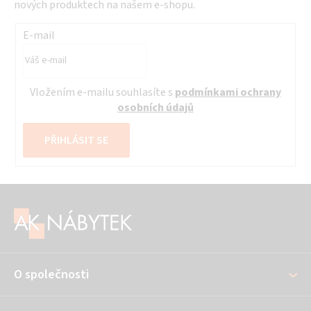
nových produktech na našem e-shopu.
E-mail
Vložením e-mailu souhlasíte s
podmínkami ochrany
osobních údajů
PŘIHLÁSIT SE
Z
á
p
a
O společnosti
t
í