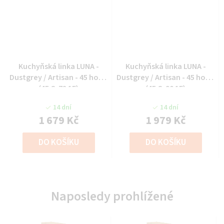
Kuchyňská linka LUNA -
Kuchyňská linka LUNA -
Dustgrey / Artisan - 45 horní
Dustgrey / Artisan - 45 horní
(45 G-72 1F)
(45 G-90 1F)
14 dní
14 dní
1 679 Kč
1 979 Kč
DO KOŠÍKU
DO KOŠÍKU
Naposledy prohlížené