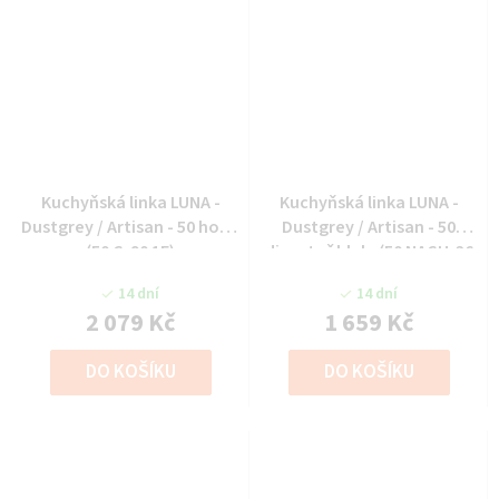
Kuchyňská linka LUNA -
Kuchyňská linka LUNA -
Dustgrey / Artisan - 50 horní
Dustgrey / Artisan - 50
(50 G-90 1F)
digestoř hlub. (50 NAGU-36
1F)
14 dní
14 dní
2 079 Kč
1 659 Kč
DO KOŠÍKU
DO KOŠÍKU