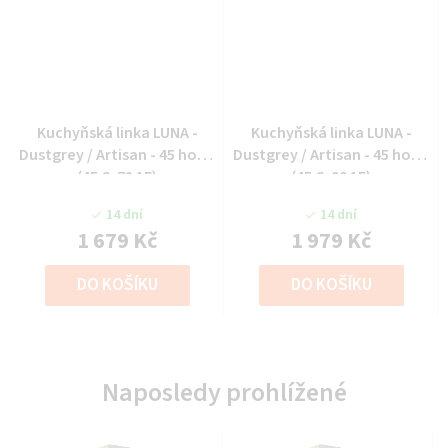
Kuchyňská linka LUNA -
Kuchyňská linka LUNA -
Dustgrey / Artisan - 45 horní
Dustgrey / Artisan - 45 horní
(45 G-72 1F)
(45 G-90 1F)
14 dní
14 dní
1 679 Kč
1 979 Kč
DO KOŠÍKU
DO KOŠÍKU
Naposledy prohlížené