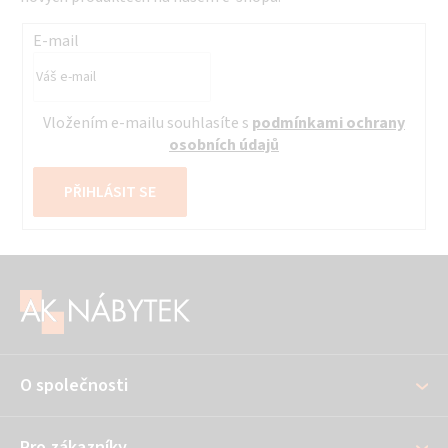
E-mail
Vložením e-mailu souhlasíte s
podmínkami ochrany
osobních údajů
PŘIHLÁSIT SE
Z
á
p
a
O společnosti
t
í
Pro zákazníky