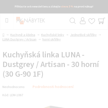
Přihlaste se k newsletteru a získejte
slevu 3 %
na první nákup!
Přejít
na
obsah
Hledat
NÁ
KO
Domů
Kuchyně a jídelna
Kuchyňské linky
Jednotlivé skříňky
LUNA Dustgrey / Artisan
horní skříňky
Kuchyňská linka LUNA -
Dustgrey / Artisan - 30 horní
(30 G-90 1F)
Průměrné
Podrobnosti hodnocení
Neohodnoceno
hodnocení
produktu
Kód:
LEM-1067
je
0,0