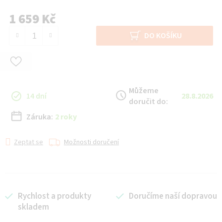
1 659 Kč
Měrná cena:
DO KOŠÍKU
Můžeme
14 dní
28.8.2026
doručit do:
Záruka:
2 roky
Zeptat se
Možnosti doručení
Rychlost a produkty
Doručíme naší dopravou
skladem