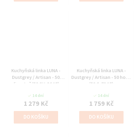
Kuchyňská linka LUNA -
Kuchyňská linka LUNA -
Dustgrey / Artisan - 50
Dustgrey / Artisan - 50 horní
digestoř (50 GU-36 1F)
(50 G-72 1F)
14 dní
14 dní
1 279 Kč
1 759 Kč
DO KOŠÍKU
DO KOŠÍKU