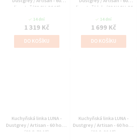
Dustgrey / Artisan - 60
Dustgrey / Artisan - 60
digestoř (60 GU-36 1F)
digestoř hlub. (60 NAGU-36
1F)
14 dní
14 dní
1 319 Kč
1 699 Kč
DO KOŠÍKU
DO KOŠÍKU
Kuchyňská linka LUNA -
Kuchyňská linka LUNA -
Dustgrey / Artisan - 60 horní
Dustgrey / Artisan - 60 horní
(60 G-72 1F)
(60 G-90 1F)