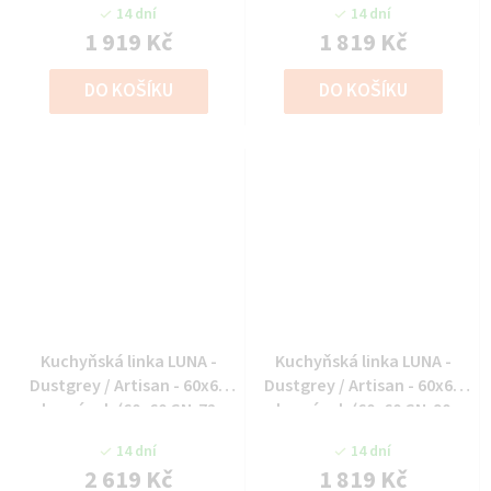
14 dní
14 dní
1 919 Kč
1 819 Kč
DO KOŠÍKU
DO KOŠÍKU
Kuchyňská linka LUNA -
Kuchyňská linka LUNA -
Dustgrey / Artisan - 60x60
Dustgrey / Artisan - 60x60
horní roh (60x60 GN-72
horní roh (60x60 GN-90
1F(45°))
1F(45°))
14 dní
14 dní
2 619 Kč
1 819 Kč