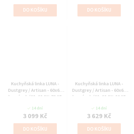
DO KOŠÍKU
DO KOŠÍKU
Kuchyňská linka LUNA -
Kuchyňská linka LUNA -
Dustgrey / Artisan - 60x60
Dustgrey / Artisan - 60x60
horní roh (60x60 GN-72 2F
horní roh (60x60 GN-90 2F
(90°))
(90°))
14 dní
14 dní
3 099 Kč
3 629 Kč
DO KOŠÍKU
DO KOŠÍKU