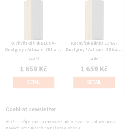
Průměrné
Průměrné
Kuchyňská linka LUNA -
Kuchyňská linka LUNA -
hodnocení
hodnocení
Dustgrey / Artisan - 30 horní
Dustgrey / Artisan - 30 horní
produktu
produktu
(30 G-90 1F)
(30 G-90 1F)
14 dní
14 dní
je
je
1 659 Kč
1 659 Kč
0,0
0,0
z
z
Měrná
Měrná
5
5
cena:
cena:
DETAIL
DETAIL
hvězdiček.
hvězdiček.
Odebírat newsletter
Vložte svůj e-mail a my vám budeme zasílat informace o
nových produktech na našem e-shopu.