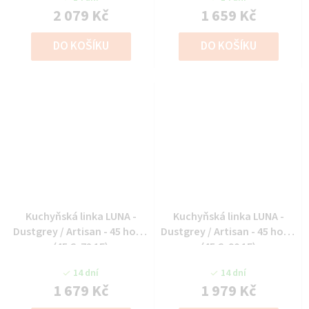
2 079 Kč
1 659 Kč
DO KOŠÍKU
DO KOŠÍKU
Kuchyňská linka LUNA -
Kuchyňská linka LUNA -
Dustgrey / Artisan - 45 horní
Dustgrey / Artisan - 45 horní
(45 G-72 1F)
(45 G-90 1F)
14 dní
14 dní
1 679 Kč
1 979 Kč