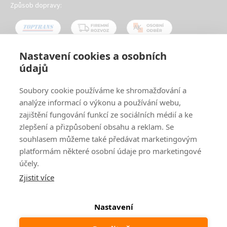
Způsob dopravy:
Nastavení cookies a osobních
údajů
Oblíbené způsoby platby:
Soubory cookie používáme ke shromažďování a
analýze informací o výkonu a používání webu,
zajištění fungování funkcí ze sociálních médií a ke
zlepšení a přizpůsobení obsahu a reklam. Se
souhlasem můžeme také předávat marketingovým
platformám některé osobní údaje pro marketingové
účely.
Zjistit více
© 2024
www.ak-nabytek.cz
Shoptet
|
mime digital
Nastavení