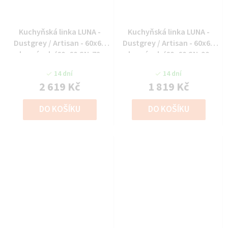
Kuchyňská linka LUNA -
Kuchyňská linka LUNA -
Dustgrey / Artisan - 60x60
Dustgrey / Artisan - 60x60
horní roh (60x60 GN-72
horní roh (60x60 GN-90
1F(45°))
1F(45°))
14 dní
14 dní
2 619 Kč
1 819 Kč
DO KOŠÍKU
DO KOŠÍKU