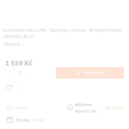
Kuchyňská linka LUNA - Dustgrey / Artisan - 40 digestoř hlub.
(40 NAGU-36 1F)
celý popis
1 559 Kč
Měrná cena:
DO KOŠÍKU
Můžeme
14 dní
29.8.2026
doručit do:
Záruka:
2 roky