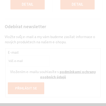
5
5
cena:
cena:
DETAIL
DETAIL
hvězdiček.
hvězdiček.
Odebírat newsletter
Vložte svůj e-mail a my vám budeme zasílat informace o
nových produktech na našem e-shopu.
E-mail
Vložením e-mailu souhlasíte s
podmínkami ochrany
osobních údajů
PŘIHLÁSIT SE