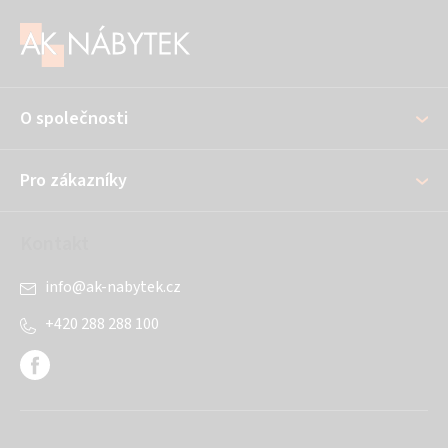
Z
á
p
a
O společnosti
t
í
Pro zákazníky
Kontakt
info
@
ak-nabytek.cz
+420 288 288 100