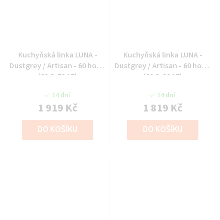
Kuchyňská linka LUNA -
Kuchyňská linka LUNA -
Dustgrey / Artisan - 60 horní
Dustgrey / Artisan - 60 horní
(60 G-72 1F)
(60 G-90 1F)
14 dní
14 dní
1 919 Kč
1 819 Kč
DO KOŠÍKU
DO KOŠÍKU