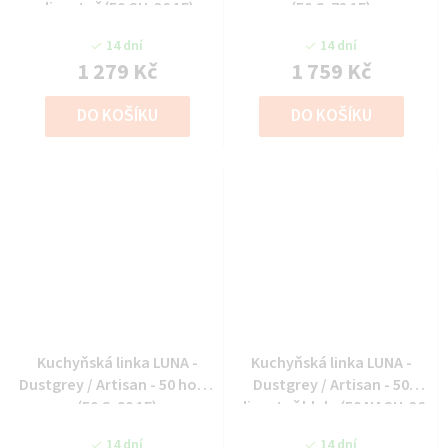
digestoř (50 GU-36 1F)
(50 G-72 1F)
14 dní
14 dní
1 279 Kč
1 759 Kč
DO KOŠÍKU
DO KOŠÍKU
Kuchyňská linka LUNA -
Kuchyňská linka LUNA -
Dustgrey / Artisan - 50 horní
Dustgrey / Artisan - 50
(50 G-90 1F)
digestoř hlub. (50 NAGU-36
1F)
14 dní
14 dní