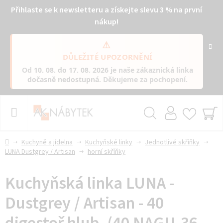
Přihlaste se k newsletteru a získejte slevu 3 % na první
nákup!
⚠️
DŮLEŽITÉ UPOZORNĚNÍ
Od
10. 08. do 17. 08. 2026
je naše zákaznická linka
dočasně nedostupná
. Děkujeme za pochopení.
Přejít
na
obsah
Hledat
NÁ
KO
Domů
Kuchyně a jídelna
Kuchyňské linky
Jednotlivé skříňky
LUNA Dustgrey / Artisan
horní skříňky
Kuchyňská linka LUNA -
Dustgrey / Artisan - 40