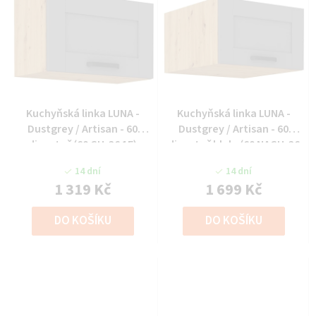
Kuchyňská linka LUNA -
Kuchyňská linka LUNA -
Dustgrey / Artisan - 60
Dustgrey / Artisan - 60
digestoř (60 GU-36 1F)
digestoř hlub. (60 NAGU-36
1F)
14 dní
14 dní
1 319 Kč
1 699 Kč
DO KOŠÍKU
DO KOŠÍKU