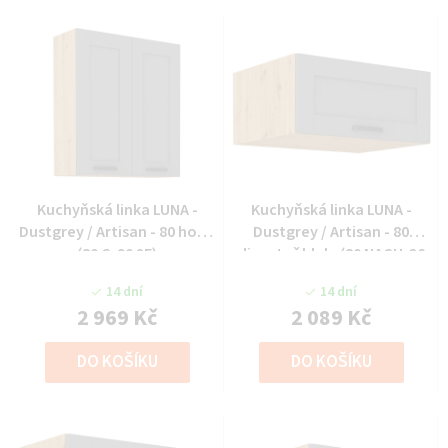
Kuchyňská linka LUNA -
Kuchyňská linka LUNA -
Dustgrey / Artisan - 80 horní
Dustgrey / Artisan - 80
(80 G-90 2F)
digestoř hlub. (80 NAGU-36
1F)
14 dní
14 dní
2 969 Kč
2 089 Kč
DO KOŠÍKU
DO KOŠÍKU