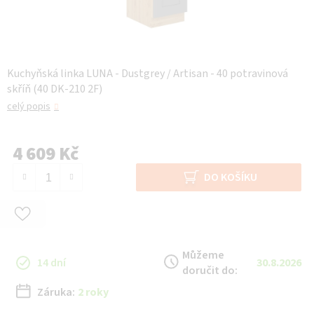
Kuchyňská linka LUNA - Dustgrey / Artisan - 40 potravinová
skříň (40 DK-210 2F)
celý popis
4 609 Kč
Měrná cena:
DO KOŠÍKU
Můžeme
14 dní
30.8.2026
doručit do:
Záruka:
2 roky