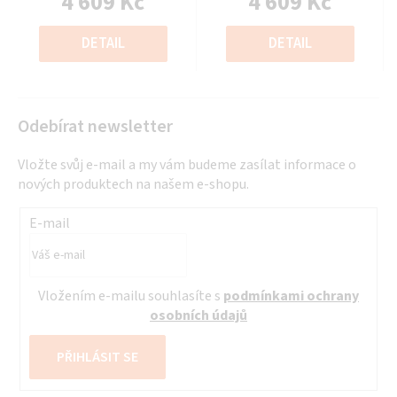
4 609 Kč
4 609 Kč
z
z
Měrná
Měrná
5
5
cena:
cena:
DETAIL
DETAIL
hvězdiček.
hvězdiček.
Odebírat newsletter
Vložte svůj e-mail a my vám budeme zasílat informace o
nových produktech na našem e-shopu.
E-mail
Vložením e-mailu souhlasíte s
podmínkami ochrany
osobních údajů
PŘIHLÁSIT SE