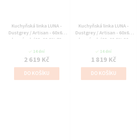
Kuchyňská linka LUNA -
Kuchyňská linka LUNA -
Dustgrey / Artisan - 60x60
Dustgrey / Artisan - 60x60
horní roh (60x60 GN-72
horní roh (60x60 GN-90
1F(45°))
1F(45°))
14 dní
14 dní
2 619 Kč
1 819 Kč
DO KOŠÍKU
DO KOŠÍKU