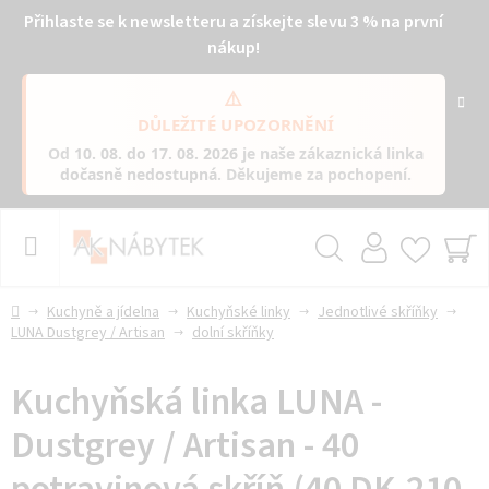
Přihlaste se k newsletteru a získejte slevu 3 % na první
nákup!
⚠️
DŮLEŽITÉ UPOZORNĚNÍ
Od
10. 08. do 17. 08. 2026
je naše zákaznická linka
dočasně nedostupná
. Děkujeme za pochopení.
Přejít
na
obsah
Hledat
NÁ
KO
Domů
Kuchyně a jídelna
Kuchyňské linky
Jednotlivé skříňky
LUNA Dustgrey / Artisan
dolní skříňky
Kuchyňská linka LUNA -
Dustgrey / Artisan - 40