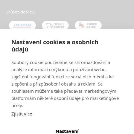
Způsob dopravy:
Nastavení cookies a osobních
údajů
Oblíbené způsoby platby:
Soubory cookie používáme ke shromažďování a
analýze informací o výkonu a používání webu,
zajištění fungování funkcí ze sociálních médií a ke
zlepšení a přizpůsobení obsahu a reklam. Se
souhlasem můžeme také předávat marketingovým
platformám některé osobní údaje pro marketingové
účely.
Zjistit více
© 2024
www.ak-nabytek.cz
Shoptet
|
mime digital
Nastavení