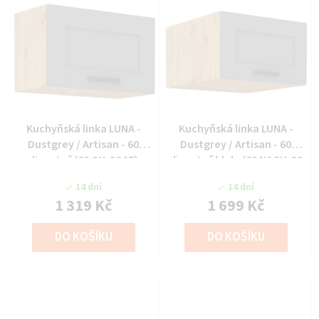
Kuchyňská linka LUNA -
Kuchyňská linka LUNA -
Dustgrey / Artisan - 60
Dustgrey / Artisan - 60
digestoř (60 GU-36 1F)
digestoř hlub. (60 NAGU-36
1F)
14 dní
14 dní
1 319 Kč
1 699 Kč
DO KOŠÍKU
DO KOŠÍKU