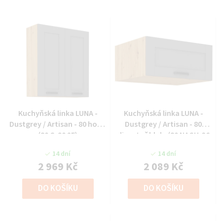
Kuchyňská linka LUNA -
Kuchyňská linka LUNA -
Dustgrey / Artisan - 80 horní
Dustgrey / Artisan - 80
(80 G-90 2F)
digestoř hlub. (80 NAGU-36
1F)
14 dní
14 dní
2 969 Kč
2 089 Kč
DO KOŠÍKU
DO KOŠÍKU