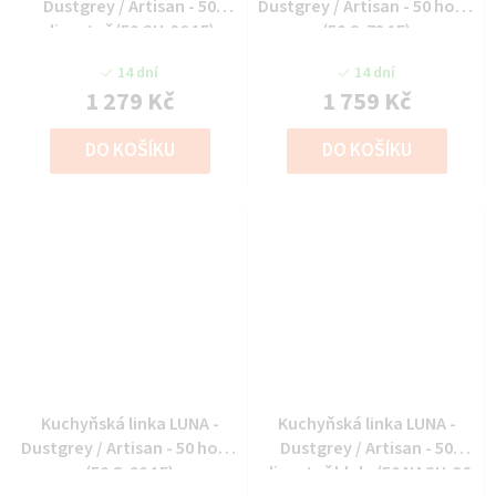
Dustgrey / Artisan - 50
Dustgrey / Artisan - 50 horní
digestoř (50 GU-36 1F)
(50 G-72 1F)
14 dní
14 dní
1 279 Kč
1 759 Kč
DO KOŠÍKU
DO KOŠÍKU
Kuchyňská linka LUNA -
Kuchyňská linka LUNA -
Dustgrey / Artisan - 50 horní
Dustgrey / Artisan - 50
(50 G-90 1F)
digestoř hlub. (50 NAGU-36