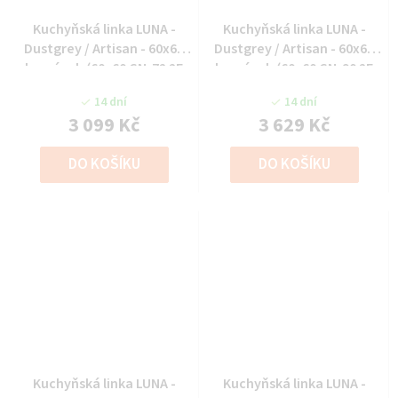
Kuchyňská linka LUNA -
Kuchyňská linka LUNA -
Dustgrey / Artisan - 60x60
Dustgrey / Artisan - 60x60
horní roh (60x60 GN-72 2F
horní roh (60x60 GN-90 2F
(90°))
(90°))
14 dní
14 dní
3 099 Kč
3 629 Kč
DO KOŠÍKU
DO KOŠÍKU
Kuchyňská linka LUNA -
Kuchyňská linka LUNA -