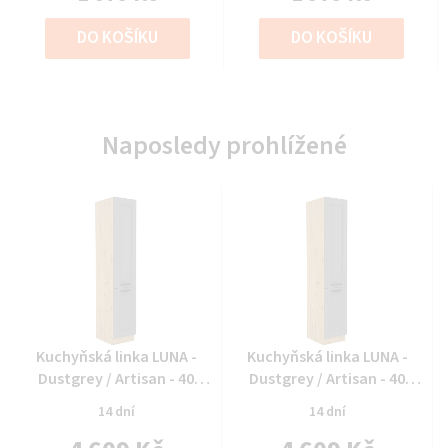
DO KOŠÍKU
DO KOŠÍKU
Naposledy prohlížené
Průměrné
Průměrné
Kuchyňská linka LUNA -
Kuchyňská linka LUNA -
hodnocení
hodnocení
Dustgrey / Artisan - 40
Dustgrey / Artisan - 40
produktu
produktu
potravinová skříň (40 DK-
potravinová skříň (40 DK-
14 dní
14 dní
je
je
210 2F)
210 2F)
0,0
0,0