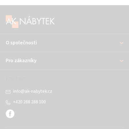
Z
á
p
a
O společnosti
t
í
Pro zákazníky
Kontakt
info
@
ak-nabytek.cz
+420 288 288 100