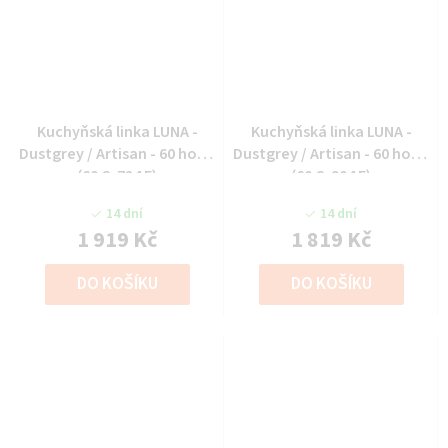
Kuchyňská linka LUNA -
Kuchyňská linka LUNA -
Dustgrey / Artisan - 60 horní
Dustgrey / Artisan - 60 horní
(60 G-72 1F)
(60 G-90 1F)
14 dní
14 dní
1 919 Kč
1 819 Kč
DO KOŠÍKU
DO KOŠÍKU