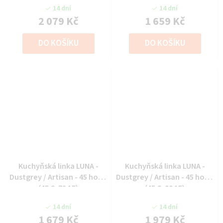
1F)
14 dní
14 dní
2 079 Kč
1 659 Kč
DO KOŠÍKU
DO KOŠÍKU
Kuchyňská linka LUNA -
Kuchyňská linka LUNA -
Dustgrey / Artisan - 45 horní
Dustgrey / Artisan - 45 horní
(45 G-72 1F)
(45 G-90 1F)
14 dní
14 dní
1 679 Kč
1 979 Kč