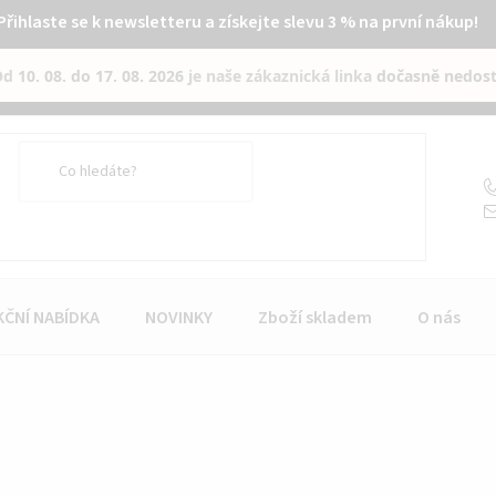
Přihlaste se k newsletteru a získejte slevu 3 % na první nákup!
Od
10. 08. do 17. 08. 2026
je naše zákaznická linka
dočasně nedos
KČNÍ NABÍDKA
NOVINKY
Zboží skladem
O nás