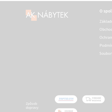
Z
O spol
á
Základ
p
Obchod
a
Ochran
t
Podmín
í
Soubor
Způsob
dopravy: