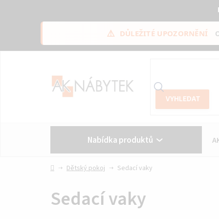
⚠️
DŮLEŽITÉ UPOZORNĚNÍ
Přejít
na
obsah
Nabídka produktů
A
Vše o nákupu
Kontakt
Domů
Dětský pokoj
Sedací vaky
Sedací vaky