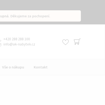
tupná
. Děkujeme za pochopení.
+420 288 288 100
info
@
ak-nabytek.cz
NÁKUPNÍ
KOŠÍK
Vše o nákupu
Kontakt