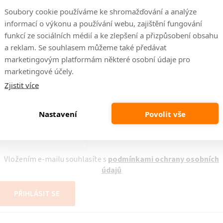
Soubory cookie používáme ke shromažďování a analýze
učíme naší dopravou
Kvalitní a ověření výrobci
informací o výkonu a používání webu, zajištění fungování
ava našimi pracovníky
Máme ověřené výrobce nábytk
funkcí ze sociálních médií a ke zlepšení a přizpůsobení obsahu
a reklam. Se souhlasem můžeme také předávat
marketingovým platformám některé osobní údaje pro
marketingové účely.
Zjistit více
ch produktech na našem e-shopu.
Nastavení
Povolit vše
E-mail
Vložením e-mailu souhlasíte s
podmínkami ochrany osobních
údajů
PŘIHLÁSIT SE