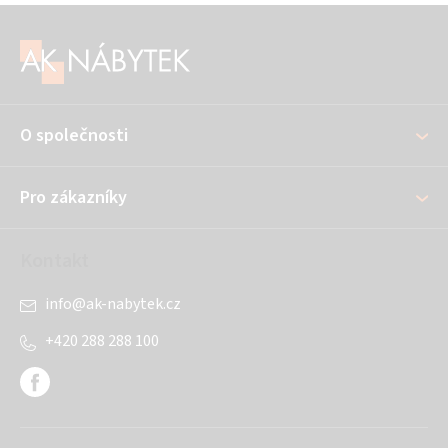
Z
á
p
a
O společnosti
t
í
Pro zákazníky
Kontakt
info
@
ak-nabytek.cz
+420 288 288 100