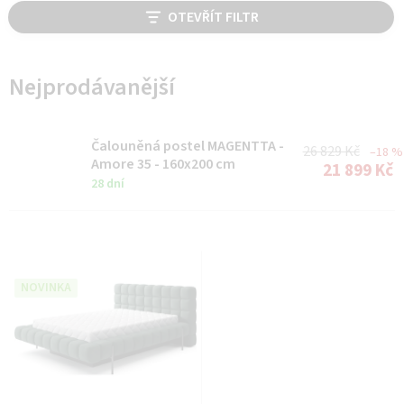
V
OTEVŘÍT FILTR
ý
p
i
Nejprodávanější
s
p
Čalouněná postel MAGENTTA -
26 829 Kč
–18 %
r
Amore 35 - 160x200 cm
21 899 Kč
28 dní
o
d
u
k
NOVINKA
t
ů