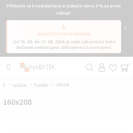
Přihlaste se k newsletteru a získejte slevu 3 % na první
nákup!
⚠️
DŮLEŽITÉ UPOZORNĚNÍ
Od
10. 08. do 17. 08. 2026
je naše zákaznická linka
dočasně nedostupná
. Děkujeme za pochopení.
Přejít
na
obsah
Hledat
NÁ
KO
Domů
Ložnice
Postele
160x208
160x208