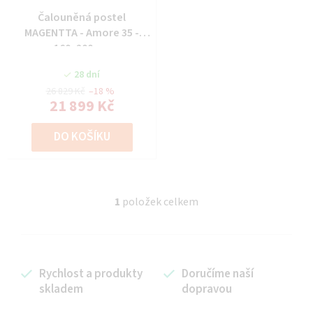
Čalouněná postel
MAGENTTA - Amore 35 -
160x200 cm
28 dní
26 829 Kč
–18 %
21 899 Kč
DO KOŠÍKU
1
položek celkem
O
v
l
á
Rychlost a produkty
Doručíme naší
d
skladem
dopravou
a
c