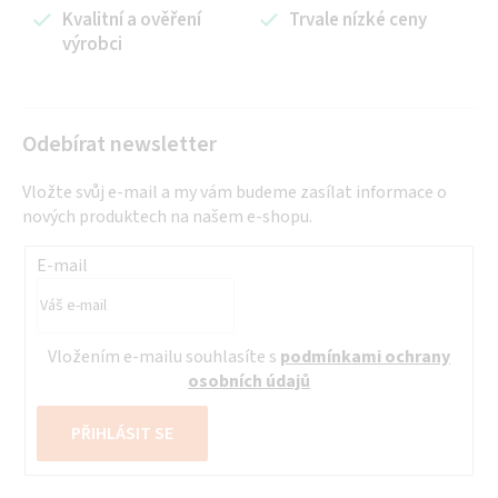
í
Kvalitní a ověření
Trvale nízké ceny
výrobci
p
r
v
k
Odebírat newsletter
y
v
Vložte svůj e-mail a my vám budeme zasílat informace o
ý
nových produktech na našem e-shopu.
p
i
E-mail
s
u
Vložením e-mailu souhlasíte s
podmínkami ochrany
osobních údajů
PŘIHLÁSIT SE