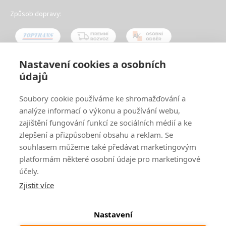
Způsob dopravy:
Nastavení cookies a osobních
údajů
Oblíbené způsoby platby:
Soubory cookie používáme ke shromažďování a
analýze informací o výkonu a používání webu,
zajištění fungování funkcí ze sociálních médií a ke
zlepšení a přizpůsobení obsahu a reklam. Se
souhlasem můžeme také předávat marketingovým
platformám některé osobní údaje pro marketingové
účely.
Zjistit více
© 2024
www.ak-nabytek.cz
Shoptet
|
mime digital
Nastavení