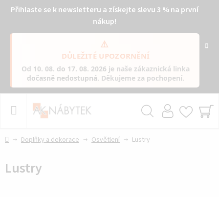
Přihlaste se k newsletteru a získejte slevu 3 % na první
nákup!
⚠️
DŮLEŽITÉ UPOZORNĚNÍ
Od
10. 08. do 17. 08. 2026
je naše zákaznická linka
dočasně nedostupná
. Děkujeme za pochopení.
Přejít
na
obsah
Hledat
NÁ
KO
Domů
Doplňky a dekorace
Osvětlení
Lustry
Lustry