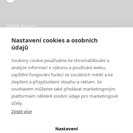
Způsob dopravy:
Nastavení cookies a osobních
údajů
Soubory cookie používáme ke shromažďování a
analýze informací o výkonu a používání webu,
Oblíbené způsoby platby:
zajištění fungování funkcí ze sociálních médií a ke
zlepšení a přizpůsobení obsahu a reklam. Se
souhlasem můžeme také předávat marketingovým
platformám některé osobní údaje pro marketingové
účely.
Zjistit více
Nastavení
© 2024
www.ak-nabytek.cz