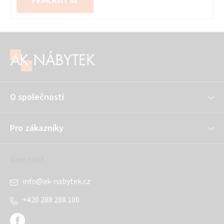
PŘIHLÁSIT SE
Z
á
p
a
O společnosti
t
í
Pro zákazníky
Kontakt
info
@
ak-nabytek.cz
+420 288 288 100