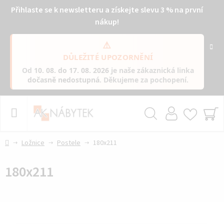
Přihlaste se k newsletteru a získejte slevu 3 % na první
nákup!
⚠️
DŮLEŽITÉ UPOZORNĚNÍ
Od
10. 08. do 17. 08. 2026
je naše zákaznická linka
dočasně nedostupná
. Děkujeme za pochopení.
Přejít
na
obsah
Hledat
NÁ
KO
Domů
Ložnice
Postele
180x211
180x211