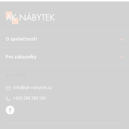
Z
á
p
a
O společnosti
t
í
Pro zákazníky
Kontakt
info
@
ak-nabytek.cz
+420 288 288 100