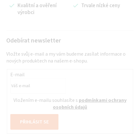
í
Kvalitní a ověření
Trvale nízké ceny
výrobci
p
r
v
k
Odebírat newsletter
y
v
Vložte svůj e-mail a my vám budeme zasílat informace o
ý
nových produktech na našem e-shopu.
p
i
E-mail
s
u
Vložením e-mailu souhlasíte s
podmínkami ochrany
osobních údajů
PŘIHLÁSIT SE