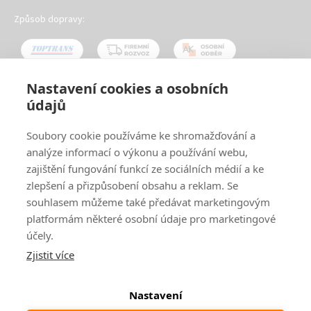
Způsob dopravy:
Nastavení cookies a osobních
údajů
Oblíbené způsoby platby:
Soubory cookie používáme ke shromažďování a
analýze informací o výkonu a používání webu,
zajištění fungování funkcí ze sociálních médií a ke
zlepšení a přizpůsobení obsahu a reklam. Se
souhlasem můžeme také předávat marketingovým
platformám některé osobní údaje pro marketingové
účely.
Zjistit více
© 2024
www.ak-nabytek.cz
Shoptet
|
mime digital
Nastavení