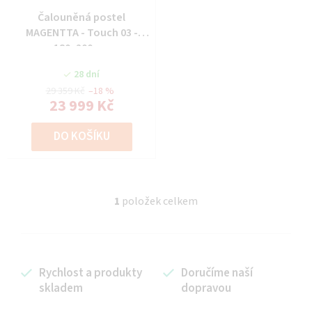
Čalouněná postel
MAGENTTA - Touch 03 -
180x200 cm
28 dní
29 359 Kč
–18 %
23 999 Kč
DO KOŠÍKU
1
položek celkem
O
v
l
á
Rychlost a produkty
Doručíme naší
d
skladem
dopravou
a
c