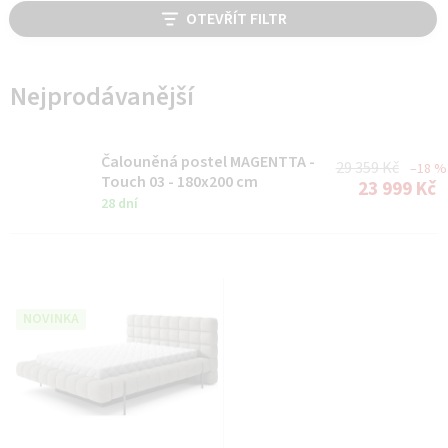
V
OTEVŘÍT FILTR
ý
p
i
Nejprodávanější
s
p
Čalouněná postel MAGENTTA -
29 359 Kč
–18 %
r
Touch 03 - 180x200 cm
23 999 Kč
28 dní
o
d
u
k
NOVINKA
t
ů