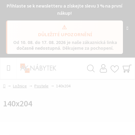
Přihlaste se k newsletteru a získejte slevu 3 % na první
nákup!
⚠️
DŮLEŽITÉ UPOZORNĚNÍ
Od
10. 08. do 17. 08. 2026
je naše zákaznická linka
dočasně nedostupná
. Děkujeme za pochopení.
Přejít
na
obsah
Hledat
NÁ
KO
Domů
Ložnice
Postele
140x204
140x204