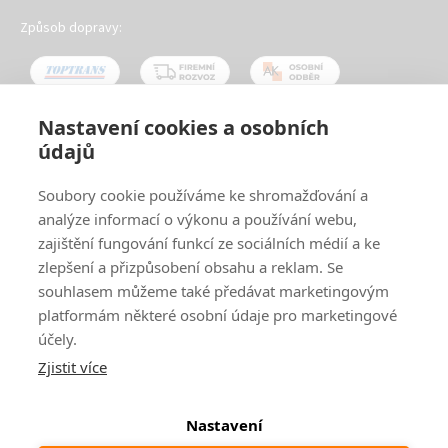
Způsob dopravy:
Nastavení cookies a osobních
údajů
Oblíbené způsoby platby:
Soubory cookie používáme ke shromažďování a
analýze informací o výkonu a používání webu,
zajištění fungování funkcí ze sociálních médií a ke
zlepšení a přizpůsobení obsahu a reklam. Se
souhlasem můžeme také předávat marketingovým
platformám některé osobní údaje pro marketingové
účely.
Zjistit více
© 2024
www.ak-nabytek.cz
Shoptet
|
mime digital
Nastavení