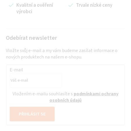
í
Kvalitní a ověření
Trvale nízké ceny
výrobci
p
r
v
k
Odebírat newsletter
y
v
Vložte svůj e-mail a my vám budeme zasílat informace o
ý
nových produktech na našem e-shopu.
p
i
E-mail
s
u
Vložením e-mailu souhlasíte s
podmínkami ochrany
osobních údajů
PŘIHLÁSIT SE