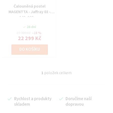
Čalouněná postel
MAGENTTA - Jaffray 03 -
140x200 cm
28 dní
27 309 Kč
–18 %
22 299 Kč
DO KOŠÍKU
1
položek celkem
O
v
l
á
Rychlost a produkty
Doručíme naší
d
skladem
dopravou
a
c