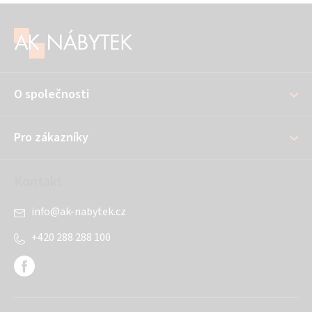
Z
á
p
a
O společnosti
t
í
Pro zákazníky
Kontakt
info
@
ak-nabytek.cz
+420 288 288 100