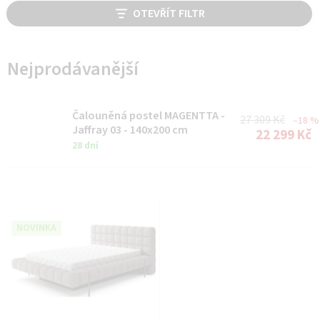
V
OTEVŘÍT FILTR
ý
p
i
Nejprodávanější
s
p
Čalouněná postel MAGENTTA -
27 309 Kč
–18 %
r
Jaffray 03 - 140x200 cm
22 299 Kč
28 dní
o
d
u
k
NOVINKA
t
ů