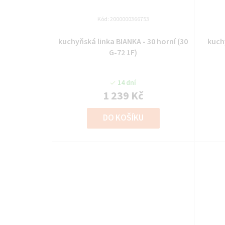
Kód:
2000000366753
kuchyňská linka BIANKA - 30 horní (30
kuch
G-72 1F)
14 dní
1 239 Kč
DO KOŠÍKU