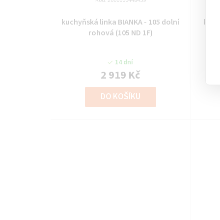
r
Kód:
2000000448459
o
kuchyňská linka BIANKA - 105 dolní
kuch
rohová (105 ND 1F)
d
u
14 dní
2 919 Kč
k
DO KOŠÍKU
t
ů