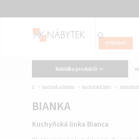
Přejít
na
obsah
Nabídka produktů
A
Vše o nákupu
Kontakt
Domů
Kuchyně a jídelna
Kuchyňské linky
Jednotlivé
BIANKA
Kuchyňská linka Bianca