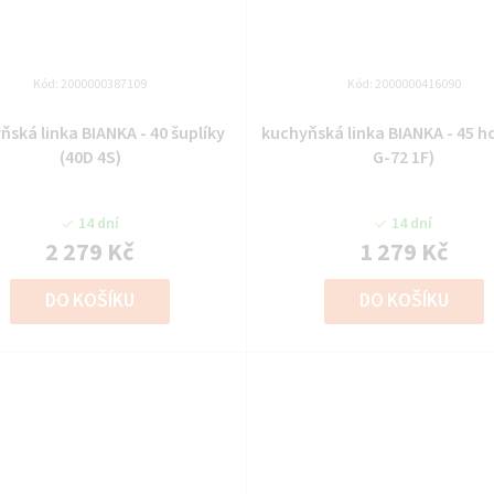
Kód:
2000000387109
Kód:
2000000416090
ňská linka BIANKA - 40 šuplíky
kuchyňská linka BIANKA - 45 horn
(40D 4S)
G-72 1F)
14 dní
14 dní
2 279 Kč
1 279 Kč
DO KOŠÍKU
DO KOŠÍKU