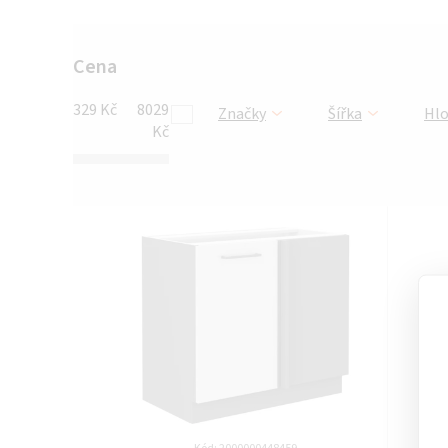
Cena
329
Kč
8029
Značky
Šířka
Hl
Kč
V
ý
p
i
s
p