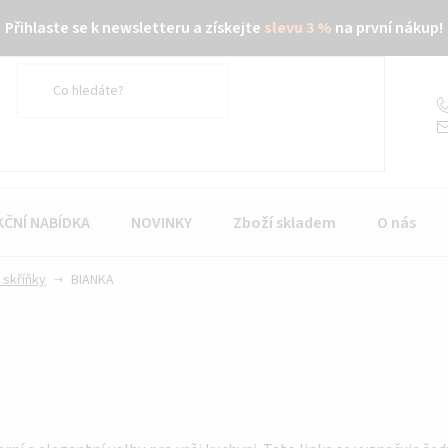
Přihlaste se k newsletteru a získejte
slevu 3 %
na první nákup!
KČNÍ NABÍDKA
NOVINKY
Zboží skladem
O nás
 skříňky
BIANKA