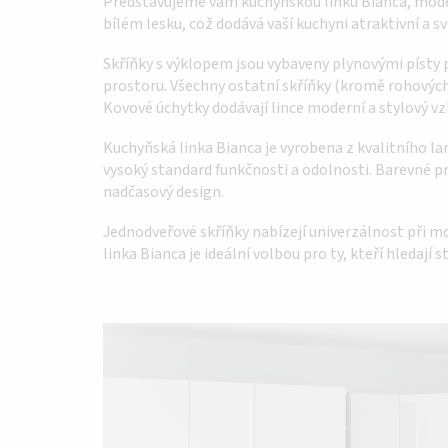
Představujeme vám kuchyňskou linku Bianca, modern
bílém lesku, což dodává vaší kuchyni atraktivní a sv
Skříňky s výklopem jsou vybaveny plynovými písty 
prostoru. Všechny ostatní skříňky (kromě rohových)
Kovové úchytky dodávají lince moderní a stylový vz
Kuchyňská linka Bianca je vyrobena z kvalitního 
vysoký standard funkčnosti a odolnosti. Barevné pr
nadčasový design.
Jednodveřové skříňky nabízejí univerzálnost při mon
linka Bianca je ideální volbou pro ty, kteří hledají 