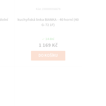
Kód:
2000000366678
dolní
kuchyňská linka BIANKA - 40 horní (40
G-72 1F)
14 dní
1 169 Kč
DO KOŠÍKU