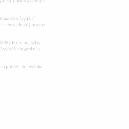
dým korpusem a dvířky v
 maximální využití
 tichý a plynulý provoz.
 3S), které poskytují
ž vytváří elegantní a
šich potřeb. Kuchyňská