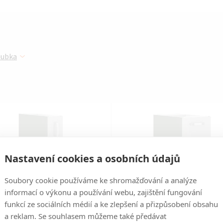
Ř
oubka
a
z
e
n
í
Nastavení cookies a osobních údajů
p
Soubory cookie používáme ke shromažďování a analýze
r
informací o výkonu a používání webu, zajištění fungování
funkcí ze sociálních médií a ke zlepšení a přizpůsobení obsahu
o
a reklam. Se souhlasem můžeme také předávat