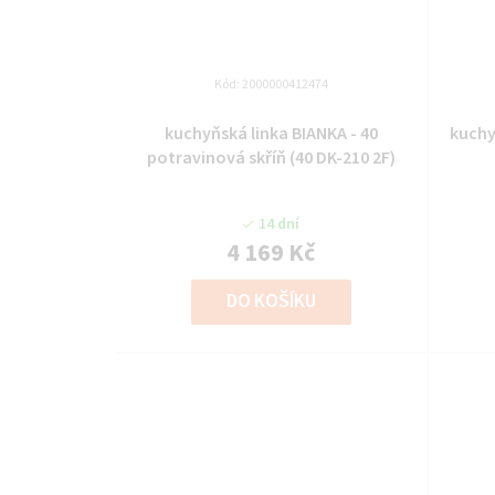
Kód:
2000000412474
kuchyňská linka BIANKA - 40
kuchy
potravinová skříň (40 DK-210 2F)
14 dní
4 169 Kč
DO KOŠÍKU