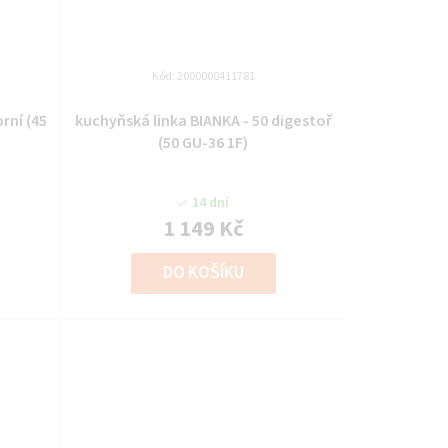
Kód:
2000000411781
í (45
kuchyňská linka BIANKA - 50 digestoř
(50 GU-36 1F)
14 dní
1 149 Kč
DO KOŠÍKU