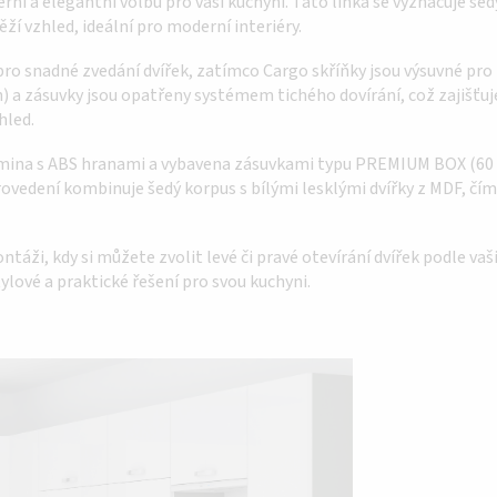
í a elegantní volbu pro vaši kuchyni. Tato linka se vyznačuje še
ěží vzhled, ideální pro moderní interiéry.
pro snadné zvedání dvířek, zatímco Cargo skříňky jsou výsuvné pro
 a zásuvky jsou opatřeny systémem tichého dovírání, což zajišťuje
hled.
lamina s ABS hranami a vybavena zásuvkami typu PREMIUM BOX (60 D
ovedení kombinuje šedý korpus s bílými lesklými dvířky z MDF, čím
táži, kdy si můžete zvolit levé či pravé otevírání dvířek podle va
stylové a praktické řešení pro svou kuchyni.