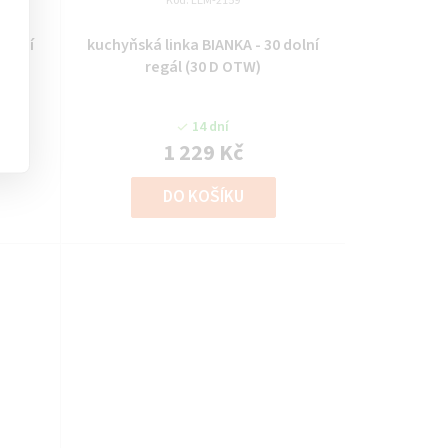
Kód:
LEM-2159
dolní
kuchyňská linka BIANKA - 30 dolní
regál (30 D OTW)
14 dní
1 229 Kč
DO KOŠÍKU