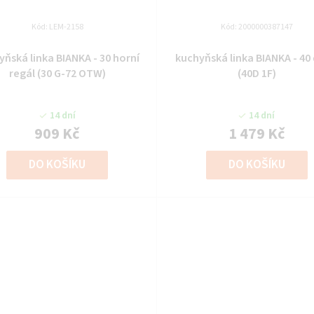
Kód:
LEM-2158
Kód:
2000000387147
yňská linka BIANKA - 30 horní
kuchyňská linka BIANKA - 40 
regál (30 G-72 OTW)
(40D 1F)
14 dní
14 dní
909 Kč
1 479 Kč
DO KOŠÍKU
DO KOŠÍKU