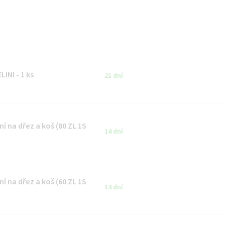
INI - 1 ks
21 dní
í na dřez a koš (80 ZL 1S
14 dní
í na dřez a koš (60 ZL 1S
14 dní