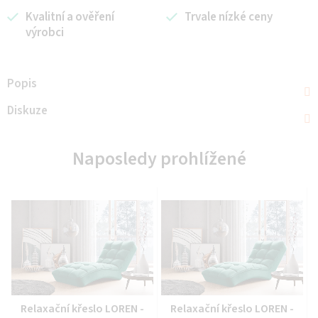
Kvalitní a ověření
Trvale nízké ceny
výrobci
Popis
Diskuze
Naposledy prohlížené
Průměrné
Průměrné
Relaxační křeslo LOREN -
Relaxační křeslo LOREN -