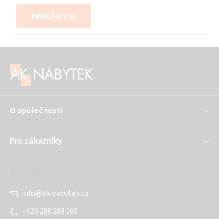
PŘIHLÁSIT SE
Z
á
p
a
O společnosti
t
í
Pro zákazníky
Kontakt
info
@
ak-nabytek.cz
+420 288 288 100