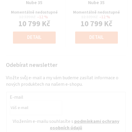
hodnocení
hodnocení
Nube 35
Nube 35
produktu
produktu
Momentálně nedostupné
Momentálně nedostupné
je
je
12 339 Kč
–12 %
12 339 Kč
–12 %
10 799 Kč
10 799 Kč
0,0
0,0
z
z
Měrná
Měrná
5
5
cena:
cena:
DETAIL
DETAIL
hvězdiček.
hvězdiček.
Odebírat newsletter
Vložte svůj e-mail a my vám budeme zasílat informace o
nových produktech na našem e-shopu.
E-mail
Vložením e-mailu souhlasíte s
podmínkami ochrany
osobních údajů