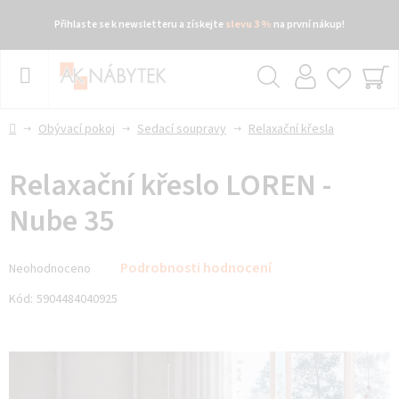
Přihlaste se k newsletteru a získejte
slevu 3 %
na první nákup!
Přejít
na
obsah
Hledat
NÁ
KO
Domů
Obývací pokoj
Sedací soupravy
Relaxační křesla
Relaxační křeslo LOREN -
Nube 35
Průměrné
Podrobnosti hodnocení
Neohodnoceno
hodnocení
produktu
Kód:
5904484040925
je
0,0
z 5
hvězdiček.