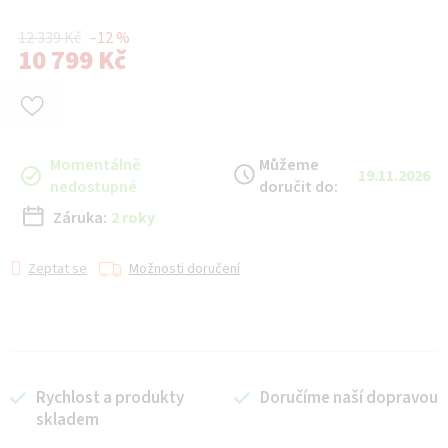
12 339 Kč
–12 %
10 799 Kč
Měrná cena:
Momentálně
Můžeme
19.11.2026
nedostupné
doručit do:
Záruka:
2 roky
Zeptat se
Možnosti doručení
Rychlost a produkty
Doručíme naší dopravou
skladem