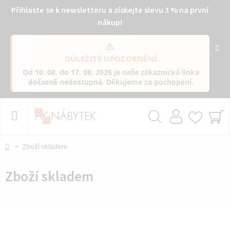
Přihlaste se k newsletteru a získejte slevu 3 % na první
nákup!
⚠️
DŮLEŽITÉ UPOZORNĚNÍ
Od
10. 08. do 17. 08. 2026
je naše zákaznická linka
dočasně nedostupná
. Děkujeme za pochopení.
Přejít
na
obsah
Hledat
NÁ
KO
Domů
Zboží skladem
Zboží skladem