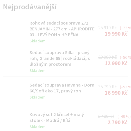
Nejprodávanější
Rohová sedací souprava 272
25 919 Kč
(–22 %
BENJAMIN - 277 cm - APHRODITE
19 990 Kč
03 - LEVÝ ROH + HR PĚNA
Skladem
Sedací souprava Silla – pravý
29 989 Kč
(–56 %
roh, Grande 65 | rozkládací, s
12 990 Kč
úložným prostorem
Skladem
Sedací souprava Havana - Dora
35 799 Kč
(–52 %
60/Soft eko 17, pravý roh
16 990 Kč
Skladem
Kovový set 2 křesel + malý
5 489 Kč
(–49 %)
stolek - Modrá / Bílá
2 790 Kč
Skladem