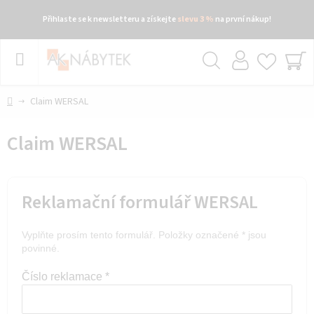
Přihlaste se k newsletteru a získejte
slevu 3 %
na první nákup!
Přejít
na
obsah
Hledat
NÁ
KO
Domů
Claim WERSAL
Claim WERSAL
Reklamační formulář WERSAL
Vyplňte prosím tento formulář. Položky označené * jsou
povinné.
Číslo reklamace *