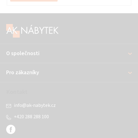
Z
á
p
a
O společnosti
t
í
Pro zákazníky
Kontakt
info
@
ak-nabytek.cz
+420 288 288 100