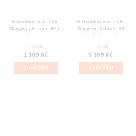
Kuchyňská linka LUNA -
Kuchyňská linka LUNA -
Claygrey / Artisan - 60 na
Claygrey / Artisan - 60
troubu (60 D GAZ)
šuplíky (60 D 3S)
14 dní
14 dní
1 309 Kč
5 369 Kč
DO KOŠÍKU
DO KOŠÍKU