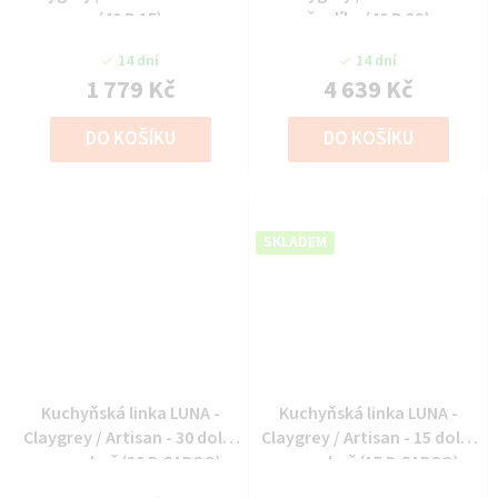
(40 D 1F)
šuplíky (40 D 3S)
14 dní
14 dní
1 779 Kč
4 639 Kč
DO KOŠÍKU
DO KOŠÍKU
SKLADEM
Kuchyňská linka LUNA -
Kuchyňská linka LUNA -
Claygrey / Artisan - 30 dolní
Claygrey / Artisan - 15 dolní
cargo koš (30 D CARGO)
cargo koš (15 D CARGO)