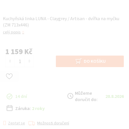
Kuchyňská linka LUNA - Claygrey / Artisan - dvířka na myčku
(ZM 713x446)
celý popis
1 159 Kč
Měrná cena:
DO KOŠÍKU
Můžeme
14 dní
28.8.2026
doručit do:
Záruka:
2 roky
Zeptat se
Možnosti doručení