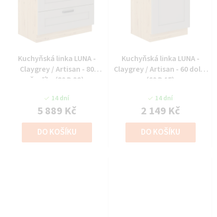
Kuchyňská linka LUNA -
Kuchyňská linka LUNA -
Claygrey / Artisan - 80
Claygrey / Artisan - 60 dolní
šuplíky (80 D 3S)
(60 D 1F)
14 dní
14 dní
5 889 Kč
2 149 Kč
DO KOŠÍKU
DO KOŠÍKU