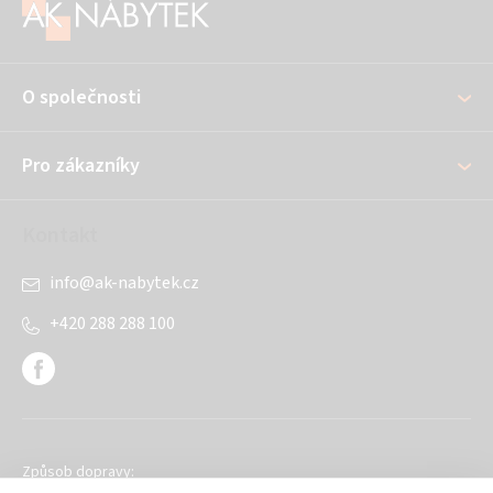
á
p
a
O společnosti
t
í
Pro zákazníky
Kontakt
info
@
ak-nabytek.cz
+420 288 288 100
Způsob dopravy: