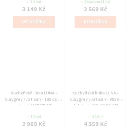
14 dní
Skladem
(1 ks)
3 149 Kč
2 569 Kč
DO KOŠÍKU
DO KOŠÍKU
Kuchyňská linka LUNA -
Kuchyňská linka LUNA -
Claygrey / Artisan - 105 dolní
Claygrey / Artisan - 90x90
rohová (105 ND 1F)
dolní roh (90x90 DN 2F)
14 dní
14 dní
2 969 Kč
4 359 Kč