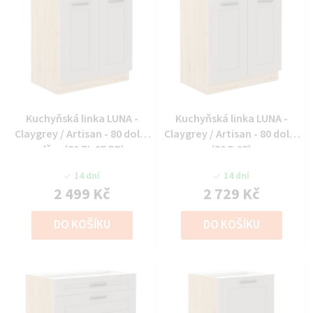
Kuchyňská linka LUNA -
Kuchyňská linka LUNA -
Claygrey / Artisan - 80 dolní
Claygrey / Artisan - 80 dolní
dřez (80 ZL 2F BB)
(80 D 2F)
14 dní
14 dní
2 499 Kč
2 729 Kč
DO KOŠÍKU
DO KOŠÍKU