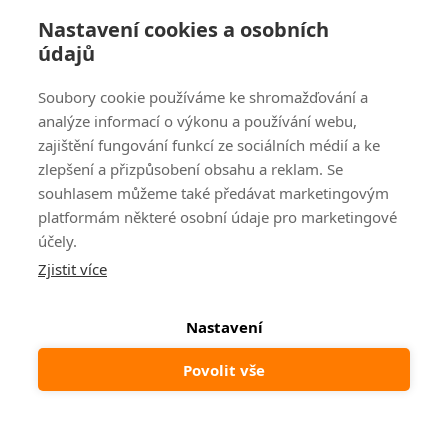
Nastavení cookies a osobních
údajů
Soubory cookie používáme ke shromažďování a
analýze informací o výkonu a používání webu,
Oblíbené způsoby platby:
zajištění fungování funkcí ze sociálních médií a ke
zlepšení a přizpůsobení obsahu a reklam. Se
souhlasem můžeme také předávat marketingovým
platformám některé osobní údaje pro marketingové
účely.
Zjistit více
Nastavení
© 2024
www.ak-nabytek.cz
Shoptet
|
mime digital
Povolit vše
Odstoupit od smlouvy