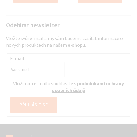
hvězdiček.
hvězdiček.
Odebírat newsletter
Vložte svůj e-mail a my vám budeme zasílat informace o
nových produktech na našem e-shopu.
E-mail
Vložením e-mailu souhlasíte s
podmínkami ochrany
osobních údajů
PŘIHLÁSIT SE
Z