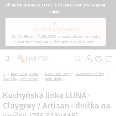
Přihlaste se k newsletteru a získejte slevu 3 % na první
nákup!
⚠️
DŮLEŽITÉ UPOZORNĚNÍ
Od
10. 08. do 17. 08. 2026
je naše zákaznická linka
dočasně nedostupná
. Děkujeme za pochopení.
Přejít
na
obsah
Hledat
NÁ
KO
Domů
Kuchyně a jídelna
Kuchyňské linky
Jednotlivé skříňky
LUNA Claygrey / Artisan
dolní skříňky
Kuchyňská linka LUNA -
Claygrey / Artisan - dvířka na