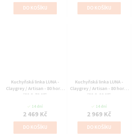
DO KOŠÍKU
DO KOŠÍKU
Kuchyňská linka LUNA -
Kuchyňská linka LUNA -
Claygrey / Artisan - 80 horní
Claygrey / Artisan - 80 horní
(80 G-72 2F)
(80 G-90 2F)
14 dní
14 dní
2 469 Kč
2 969 Kč
DO KOŠÍKU
DO KOŠÍKU