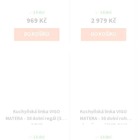
G-72 OTW)
(30 D CARGO)
14 dní
14 dní
969 Kč
2 979 Kč
DO KOŠÍKU
DO KOŠÍKU
Kuchyňská linka VIGO
Kuchyňská linka VIGO
MATERA - 30 dolní regál (30 D
MATERA - 30 dolní roh
OTW)
ukončovací (30D ZAK)
14 dní
14 dní