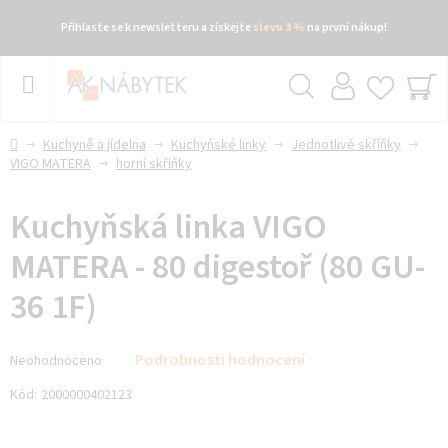
Přihlaste se k newsletteru a získejte
slevu 3 %
na první nákup!
Přejít
na
obsah
Hledat
NÁ
KO
Domů
Kuchyně a jídelna
Kuchyňské linky
Jednotlivé skříňky
VIGO MATERA
horní skříňky
Kuchyňská linka VIGO
MATERA - 80 digestoř (80 GU-
36 1F)
Průměrné
Podrobnosti hodnocení
Neohodnoceno
hodnocení
produktu
Kód:
2000000402123
je
0,0