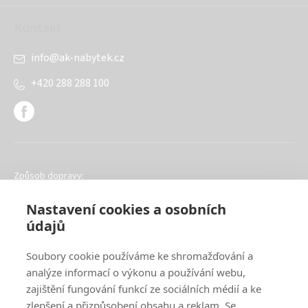
Kontakt
info
@
ak-nabytek.cz
+420 288 288 100
Způsob dopravy:
Nastavení cookies a osobních
údajů
Soubory cookie používáme ke shromažďování a
analýze informací o výkonu a používání webu,
Oblíbené způsoby platby:
zajištění fungování funkcí ze sociálních médií a ke
zlepšení a přizpůsobení obsahu a reklam. Se