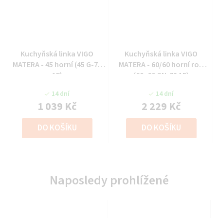
Kuchyňská linka VIGO
Kuchyňská linka VIGO
MATERA - 45 horní (45 G-72
MATERA - 60/60 horní roh
1F)
(60x60 GN-72 1F)
14 dní
14 dní
1 039 Kč
2 229 Kč
DO KOŠÍKU
DO KOŠÍKU
Naposledy prohlížené