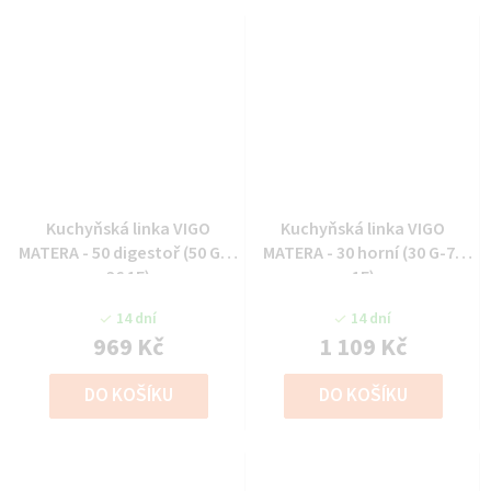
Kuchyňská linka VIGO
Kuchyňská linka VIGO
MATERA - 50 digestoř (50 GU-
MATERA - 30 horní (30 G-72
36 1F)
1F)
14 dní
14 dní
969 Kč
1 109 Kč
DO KOŠÍKU
DO KOŠÍKU