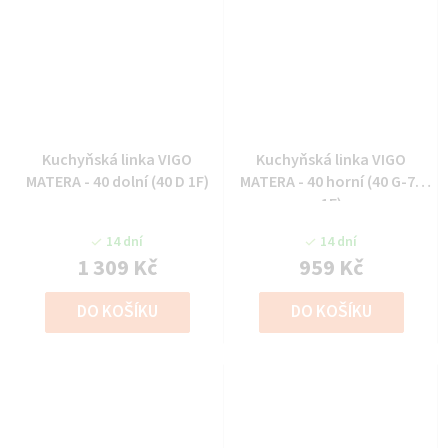
Kuchyňská linka VIGO
Kuchyňská linka VIGO
MATERA - 40 dolní (40 D 1F)
MATERA - 40 horní (40 G-72
1F)
14 dní
14 dní
1 309 Kč
959 Kč
DO KOŠÍKU
DO KOŠÍKU