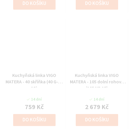
DO KOŠÍKU
DO KOŠÍKU
Kuchyňská linka VIGO
Kuchyňská linka VIGO
MATERA - 40 skříňka (40 G-13
MATERA - 105 dolní rohová
1S)
(105 ND 1F)
14 dní
14 dní
759 Kč
2 679 Kč
DO KOŠÍKU
DO KOŠÍKU