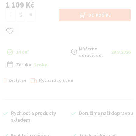
1 109 Kč
Měrná cena:
DO KOŠÍKU
Můžeme
14 dní
28.8.2026
doručit do:
Záruka:
2 roky
Zeptat se
Možnosti doručení
Rychlost a produkty
Doručíme naší dopravou
skladem