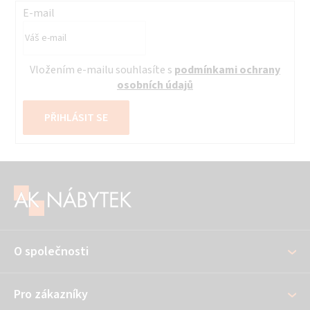
E-mail
Vložením e-mailu souhlasíte s
podmínkami ochrany
osobních údajů
PŘIHLÁSIT SE
Z
á
p
a
O společnosti
t
í
Pro zákazníky