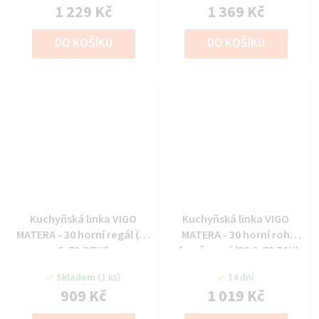
1 229 Kč
1 369 Kč
DO KOŠÍKU
DO KOŠÍKU
Kuchyňská linka VIGO
Kuchyňská linka VIGO
MATERA - 30 horní regál (30
MATERA - 30 horní roh
G-72 OTW)
ukončovací (30 G-72 ZAK)
Skladem
(1 ks)
14 dní
909 Kč
1 019 Kč