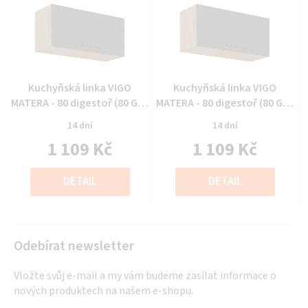
Průměrné
Průměrné
Kuchyňská linka VIGO
Kuchyňská linka VIGO
hodnocení
hodnocení
MATERA - 80 digestoř (80 GU-
MATERA - 80 digestoř (80 GU-
produktu
produktu
36 1F)
36 1F)
14 dní
14 dní
je
je
1 109 Kč
1 109 Kč
0,0
0,0
z
z
Měrná
Měrná
5
5
cena:
cena:
DETAIL
DETAIL
hvězdiček.
hvězdiček.
Odebírat newsletter
Vložte svůj e-mail a my vám budeme zasílat informace o
nových produktech na našem e-shopu.