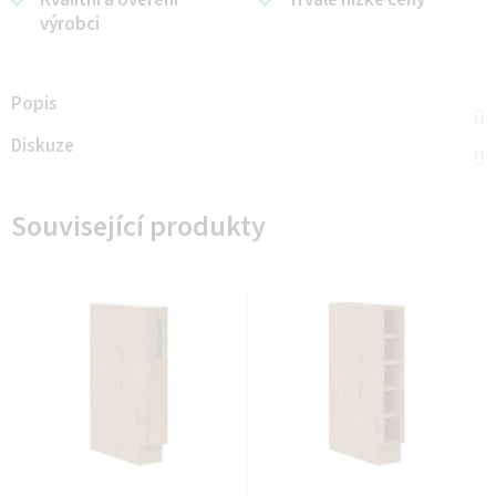
Kvalitní a ověření
Trvale nízké ceny
výrobci
Popis
Diskuze
Související produkty