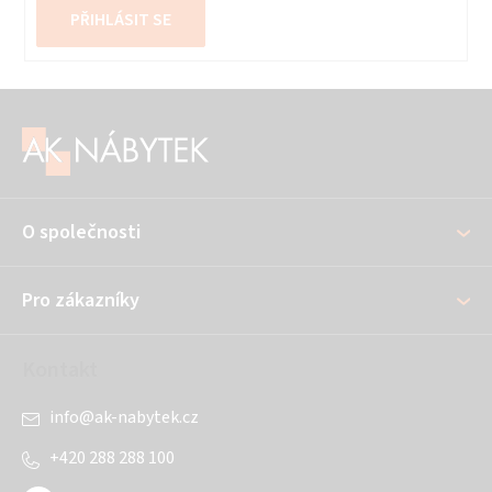
PŘIHLÁSIT SE
Z
á
p
a
O společnosti
t
í
Pro zákazníky
Kontakt
info
@
ak-nabytek.cz
+420 288 288 100