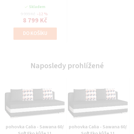
Skladem
9 999 Kč
–12 %
8 799 Kč
DO KOŠÍKU
Naposledy prohlížené
Průměrné
Průměrné
pohovka Calia - Sawana 60/
pohovka Calia - Sawana 60/
hodnocení
hodnocení
Soft Eko kůže 11
Soft Eko kůže 11