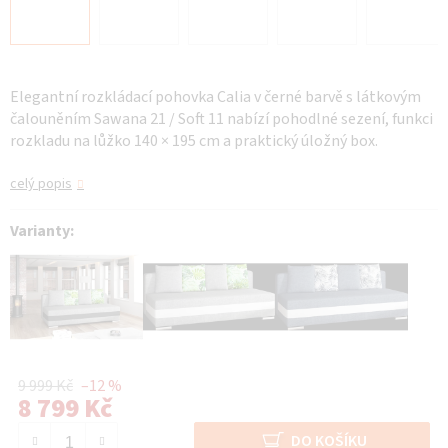
Elegantní rozkládací pohovka Calia v černé barvě s látkovým
čalouněním Sawana 21 / Soft 11 nabízí pohodlné sezení, funkci
rozkladu na lůžko 140 × 195 cm a praktický úložný box.
celý popis
Varianty:
9 999 Kč
–12 %
8 799 Kč
Měrná cena:
DO KOŠÍKU