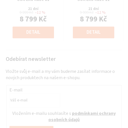
produktu
produktu
21 dní
21 dní
je
je
9 999 Kč
–12 %
9 999 Kč
–12 %
8 799 Kč
8 799 Kč
0,0
0,0
z
z
Měrná
Měrná
5
5
cena:
cena:
DETAIL
DETAIL
hvězdiček.
hvězdiček.
Odebírat newsletter
Vložte svůj e-mail a my vám budeme zasílat informace o
nových produktech na našem e-shopu.
E-mail
Vložením e-mailu souhlasíte s
podmínkami ochrany
osobních údajů