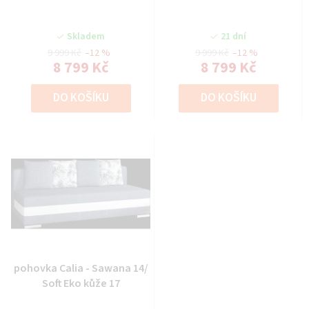
Skladem
21 dní
9 999 Kč
–12 %
9 999 Kč
–12 %
8 799 Kč
8 799 Kč
DO KOŠÍKU
DO KOŠÍKU
pohovka Calia - Sawana 14/
Soft Eko kůže 17