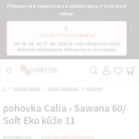
Přihlaste se k newsletteru a získejte slevu 3 % na první
nákup!
⚠️
DŮLEŽITÉ UPOZORNĚNÍ
Od
10. 08. do 17. 08. 2026
je naše zákaznická linka
dočasně nedostupná
. Děkujeme za pochopení.
Přejít
na
obsah
Hledat
NÁ
KO
Domů
Obývací pokoj
Sedací soupravy
Pohovky
pohovka Calia - Sawana 60/
Soft Eko kůže 11
Průměrné
Podrobnosti hodnocení
Neohodnoceno