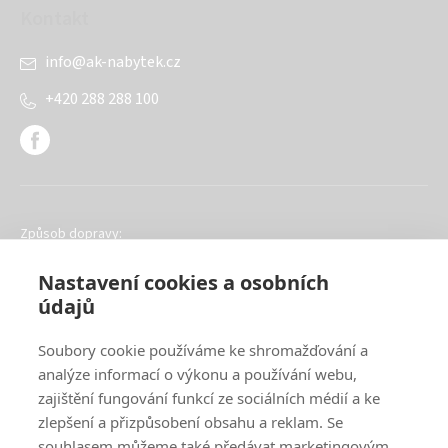
Kontakt
info
@
ak-nabytek.cz
+420 288 288 100
Způsob dopravy:
Nastavení cookies a osobních
údajů
Soubory cookie používáme ke shromažďování a
analýze informací o výkonu a používání webu,
Oblíbené způsoby platby:
zajištění fungování funkcí ze sociálních médií a ke
zlepšení a přizpůsobení obsahu a reklam. Se
souhlasem můžeme také předávat marketingovým