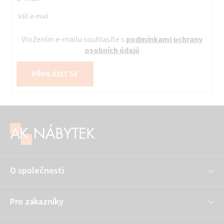
Vložením e-mailu souhlasíte s
podmínkami ochrany
osobních údajů
PŘIHLÁSIT SE
Z
á
p
a
O společnosti
t
í
Pro zákazníky