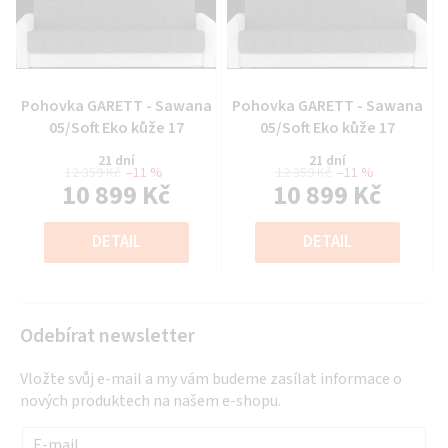
Průměrné
Průměrné
Pohovka GARETT - Sawana
Pohovka GARETT - Sawana
hodnocení
hodnocení
05/Soft Eko kůže 17
05/Soft Eko kůže 17
produktu
produktu
21 dní
21 dní
je
je
12 359 Kč
–11 %
12 359 Kč
–11 %
10 899 Kč
10 899 Kč
0,0
0,0
z
z
Měrná
Měrná
5
5
cena:
cena:
DETAIL
DETAIL
hvězdiček.
hvězdiček.
Odebírat newsletter
Vložte svůj e-mail a my vám budeme zasílat informace o
nových produktech na našem e-shopu.
E-mail