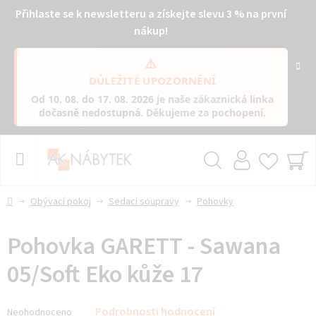
Přihlaste se k newsletteru a získejte slevu 3 % na první
nákup!
⚠️
DŮLEŽITÉ UPOZORNĚNÍ
Od
10. 08. do 17. 08. 2026
je naše zákaznická linka
dočasně nedostupná
. Děkujeme za pochopení.
Přejít
na
obsah
Hledat
NÁ
KO
Domů
Obývací pokoj
Sedací soupravy
Pohovky
Pohovka GARETT - Sawana
05/Soft Eko kůže 17
Průměrné
Podrobnosti hodnocení
Neohodnoceno