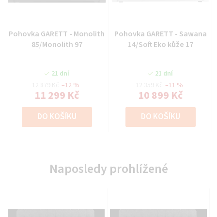
Pohovka GARETT - Monolith
Pohovka GARETT - Sawana
85/Monolith 97
14/Soft Eko kůže 17
21 dní
21 dní
12 879 Kč
–12 %
12 359 Kč
–11 %
11 299 Kč
10 899 Kč
DO KOŠÍKU
DO KOŠÍKU
Naposledy prohlížené