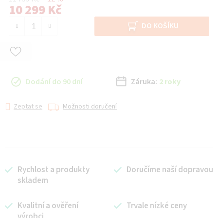
10 299 Kč
Měrná cena:
DO KOŠÍKU
Dodání do 90 dní
Záruka:
2 roky
Zeptat se
Možnosti doručení
Rychlost a produkty
Doručíme naší dopravou
skladem
Kvalitní a ověření
Trvale nízké ceny
výrobci