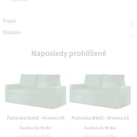
Popis
Diskuze
Naposledy prohlížené
Průměrné
Průměrné
Pohovka WAVE - Kronos 19
Pohovka WAVE - Kronos 19
hodnocení
hodnocení
Dodání do 90 dní
Dodání do 90 dní
produktu
produktu
11 759 Kč
–12 %
11 759 Kč
–12 %