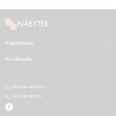
Z
á
p
a
O společnosti
t
í
Pro zákazníky
Kontakt
info
@
ak-nabytek.cz
+420 288 288 100