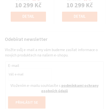
je
je
10 299 Kč
10 299 Kč
0,0
0,0
Měrná
z
Měrná
z
cena:
cena:
DETAIL
DETAIL
5
5
hvězdiček.
hvězdiček.
Odebírat newsletter
Vložte svůj e-mail a my vám budeme zasílat informace o
nových produktech na našem e-shopu.
E-mail
Vložením e-mailu souhlasíte s
podmínkami ochrany
osobních údajů
PŘIHLÁSIT SE