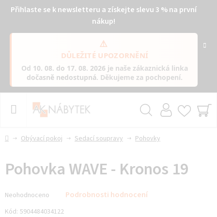
Přihlaste se k newsletteru a získejte slevu 3 % na první
nákup!
⚠️
DŮLEŽITÉ UPOZORNĚNÍ
Od
10. 08. do 17. 08. 2026
je naše zákaznická linka
dočasně nedostupná
. Děkujeme za pochopení.
Přejít
na
obsah
Hledat
NÁ
KO
Domů
Obývací pokoj
Sedací soupravy
Pohovky
Pohovka WAVE - Kronos 19
Průměrné
Podrobnosti hodnocení
Neohodnoceno
hodnocení
produktu
Kód:
5904484034122