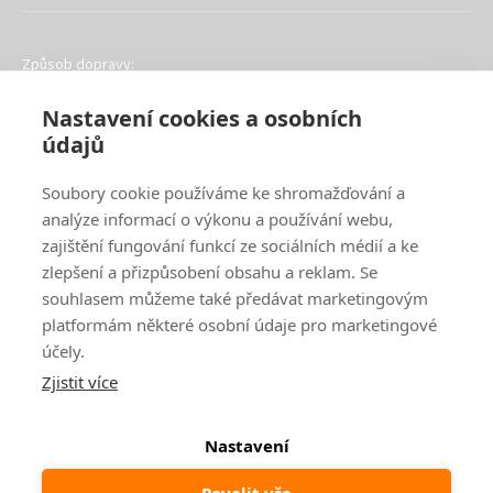
Způsob dopravy:
Nastavení cookies a osobních
údajů
Soubory cookie používáme ke shromažďování a
analýze informací o výkonu a používání webu,
Oblíbené způsoby platby:
zajištění fungování funkcí ze sociálních médií a ke
zlepšení a přizpůsobení obsahu a reklam. Se
souhlasem můžeme také předávat marketingovým
platformám některé osobní údaje pro marketingové
účely.
Zjistit více
Nastavení
© 2024
www.ak-nabytek.cz
Povolit vše