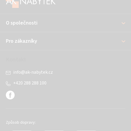
p
a
O společnosti
t
í
Pro zákazníky
Kontakt
info
@
ak-nabytek.cz
+420 288 288 100
Způsob dopravy: