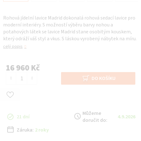
Rohová jídelní lavice Madrid dokonalá rohová sedací lavice pro
moderní interiéry. S možností výběru barvy nohou a
potahových látek se lavice Madrid stane osobitým kouskem,
který odráží váš styl a vkus. S láskou vyrobený nábytek na míru.
celý popis
16 960 Kč
Měrná cena:
DO KOŠÍKU
Můžeme
21 dní
4.9.2026
doručit do:
Záruka:
2 roky