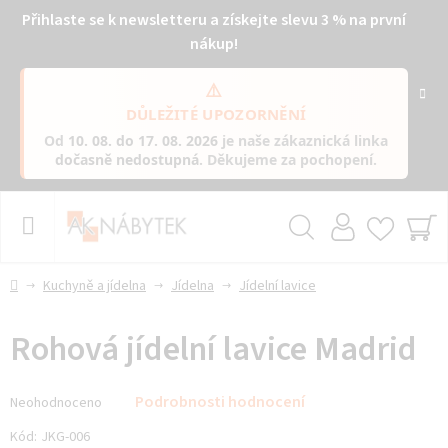
Přihlaste se k newsletteru a získejte slevu 3 % na první
nákup!
⚠️
DŮLEŽITÉ UPOZORNĚNÍ
Od
10. 08. do 17. 08. 2026
je naše zákaznická linka
dočasně nedostupná
. Děkujeme za pochopení.
Přejít
na
obsah
Hledat
NÁ
KO
Domů
Kuchyně a jídelna
Jídelna
Jídelní lavice
Rohová jídelní lavice Madrid
Průměrné
Podrobnosti hodnocení
Neohodnoceno
hodnocení
produktu
Kód:
JKG-006