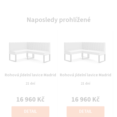
Naposledy prohlížené
Průměrné
Průměrné
Rohová jídelní lavice Madrid
Rohová jídelní lavice Madrid
hodnocení
hodnocení
21 dní
21 dní
produktu
produktu
je
je
16 960 Kč
16 960 Kč
0,0
0,0
z
z
Měrná
Měrná
5
5
cena:
cena:
DETAIL
DETAIL
hvězdiček.
hvězdiček.