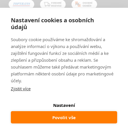
Nastavení cookies a osobních
údajů
Oblíbené způsoby platby:
Soubory cookie používáme ke shromažďování a
analýze informací o výkonu a používání webu,
zajištění fungování funkcí ze sociálních médií a ke
zlepšení a přizpůsobení obsahu a reklam. Se
souhlasem můžeme také předávat marketingovým
platformám některé osobní údaje pro marketingové
účely.
Zjistit více
© 2024
www.ak-nabytek.cz
Shoptet
|
mime digital
Nastavení
Povolit vše
Odstoupit od smlouvy