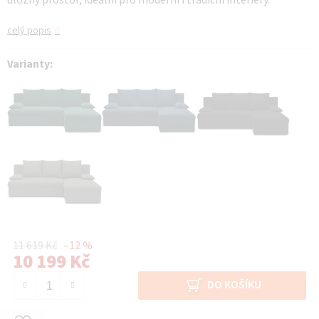
úložný prostor, ideální pro moderní i tradiční interiéry.
celý popis
Varianty:
11 619 Kč
–12 %
10 199 Kč
Měrná cena:
DO KOŠÍKU