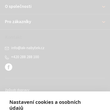
a
O společnosti
t
í
Pro zákazníky
Kontakt
info
@
ak-nabytek.cz
+420 288 288 100
Způsob dopravy:
Nastavení cookies a osobních
údajů