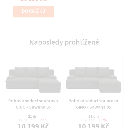
DO KOŠÍKU
Naposledy prohlížené
Průměrné
Průměrné
Rohová sedací souprava
Rohová sedací souprava
hodnocení
hodnocení
GINO - Sawana 05
GINO - Sawana 05
produktu
produktu
21 dní
21 dní
je
je
11 619 Kč
–12 %
11 619 Kč
–12 %
10 199 Kč
10 199 Kč
0,0
0,0