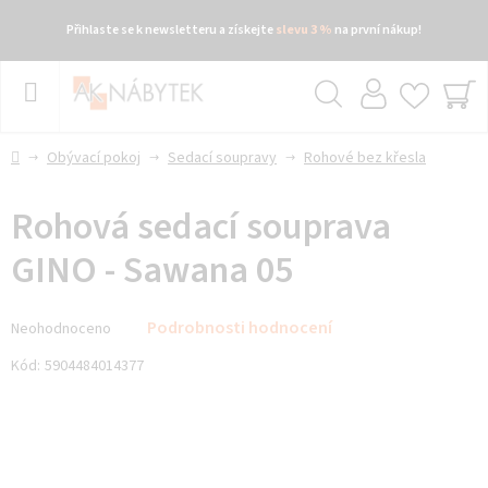
Přihlaste se k newsletteru a získejte
slevu 3 %
na první nákup!
Přejít
na
obsah
Hledat
NÁ
KO
Domů
Obývací pokoj
Sedací soupravy
Rohové bez křesla
Rohová sedací souprava
GINO - Sawana 05
Průměrné
Podrobnosti hodnocení
Neohodnoceno
hodnocení
produktu
Kód:
5904484014377
je
0,0
z 5
hvězdiček.