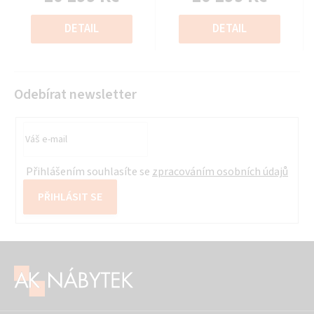
z
z
Měrná
Měrná
5
5
cena:
cena:
DETAIL
DETAIL
hvězdiček.
hvězdiček.
Odebírat newsletter
Přihlášením souhlasíte se
zpracováním osobních údajů
PŘIHLÁSIT SE
Z
á
p