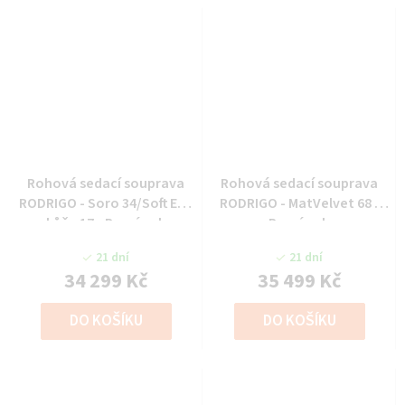
Rohová sedací souprava
Rohová sedací souprava
RODRIGO - Soro 34/Soft Eko
RODRIGO - MatVelvet 68 -
kůže 17 - Pravý roh
Pravý roh
21 dní
21 dní
34 299 Kč
35 499 Kč
DO KOŠÍKU
DO KOŠÍKU