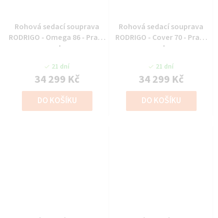
Rohová sedací souprava
Rohová sedací souprava
RODRIGO - Omega 86 - Pravý
RODRIGO - Cover 70 - Pravý
roh
roh
21 dní
21 dní
34 299 Kč
34 299 Kč
DO KOŠÍKU
DO KOŠÍKU