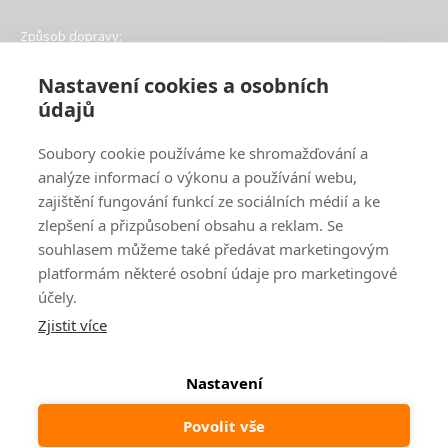
Způsob dopravy:
Nastavení cookies a osobních
údajů
Soubory cookie používáme ke shromažďování a
analýze informací o výkonu a používání webu,
Oblíbené způsoby platby:
zajištění fungování funkcí ze sociálních médií a ke
zlepšení a přizpůsobení obsahu a reklam. Se
souhlasem můžeme také předávat marketingovým
platformám některé osobní údaje pro marketingové
účely.
Zjistit více
Nastavení
© 2024
www.ak-nabytek.cz
Povolit vše
Shoptet
|
mime digital