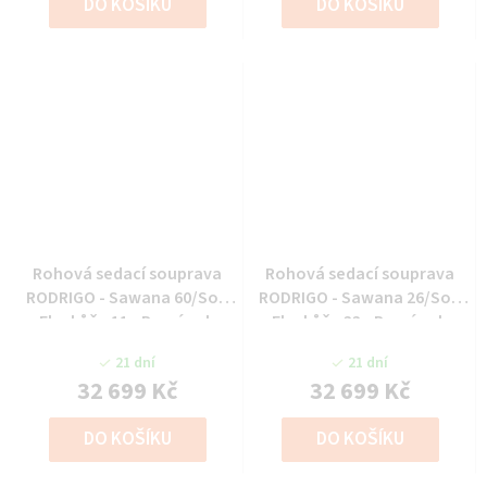
DO KOŠÍKU
DO KOŠÍKU
Rohová sedací souprava
Rohová sedací souprava
RODRIGO - Sawana 60/Soft
RODRIGO - Sawana 26/Soft
Eko kůže 11 - Pravý roh
Eko kůže 33 - Pravý roh
21 dní
21 dní
32 699 Kč
32 699 Kč
DO KOŠÍKU
DO KOŠÍKU