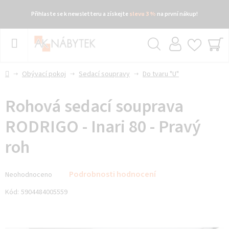
Přihlaste se k newsletteru a získejte
slevu 3 %
na první nákup!
Přejít
na
obsah
Hledat
NÁ
KO
Domů
Obývací pokoj
Sedací soupravy
Do tvaru "U"
Rohová sedací souprava
RODRIGO - Inari 80 - Pravý
roh
Průměrné
Podrobnosti hodnocení
Neohodnoceno
hodnocení
produktu
Kód:
5904484005559
je
0,0
z 5