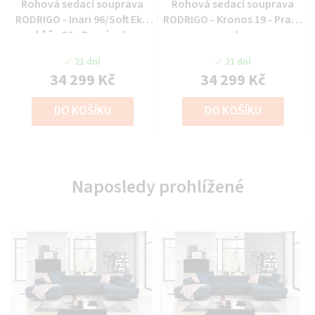
Rohová sedací souprava
Rohová sedací souprava
RODRIGO - Inari 96/Soft Eko
RODRIGO - Kronos 19 - Pravý
kůže 29 - Pravý roh
roh
21 dní
21 dní
34 299 Kč
34 299 Kč
DO KOŠÍKU
DO KOŠÍKU
Naposledy prohlížené