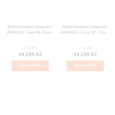
Rohová sedací souprava
Rohová sedací souprava
RODRIGO - Inari 96 - Pravý
RODRIGO - Cover 87 - Pravý
roh
roh
21 dní
21 dní
34 299 Kč
34 299 Kč
DO KOŠÍKU
DO KOŠÍKU