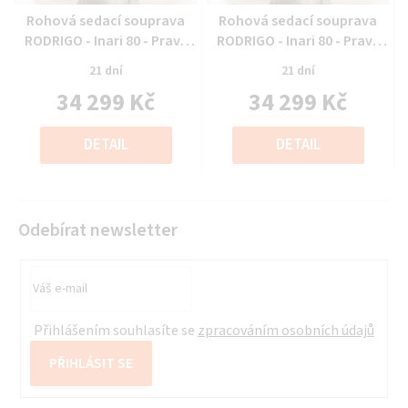
Průměrné
Průměrné
Rohová sedací souprava
Rohová sedací souprava
hodnocení
hodnocení
RODRIGO - Inari 80 - Pravý
RODRIGO - Inari 80 - Pravý
produktu
produktu
roh
roh
21 dní
21 dní
je
je
34 299 Kč
34 299 Kč
0,0
0,0
z
z
Měrná
Měrná
5
5
cena:
cena:
DETAIL
DETAIL
hvězdiček.
hvězdiček.
Odebírat newsletter
Přihlášením souhlasíte se
zpracováním osobních údajů
PŘIHLÁSIT SE