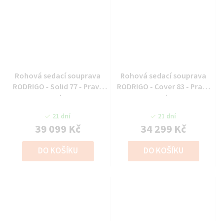
Rohová sedací souprava
Rohová sedací souprava
RODRIGO - Solid 77 - Pravý
RODRIGO - Cover 83 - Pravý
roh
roh
21 dní
21 dní
39 099 Kč
34 299 Kč
DO KOŠÍKU
DO KOŠÍKU