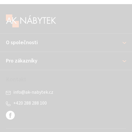
Z
á
p
a
O společnosti
t
í
Pro zákazníky
Kontakt
info
@
ak-nabytek.cz
+420 288 288 100