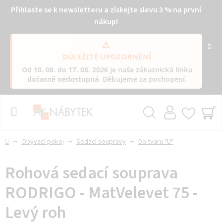
Přihlaste se k newsletteru a získejte slevu 3 % na první
nákup!
⚠️
DŮLEŽITÉ UPOZORNĚNÍ
Od
10. 08. do 17. 08. 2026
je naše zákaznická linka
dočasně nedostupná
. Děkujeme za pochopení.
Přejít
na
obsah
Hledat
NÁ
KO
Domů
Obývací pokoj
Sedací soupravy
Do tvaru "U"
Rohová sedací souprava
RODRIGO - MatVelevet 75 -
Levý roh