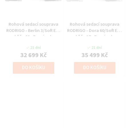
Rohová sedací souprava
Rohová sedací souprava
RODRIGO - Berlin 3/Soft Eko
RODRIGO - Dora 60/Soft Eko
kůže 66 - Pravý roh
kůže 17 - Pravý roh
21 dní
21 dní
32 699 Kč
35 499 Kč
DO KOŠÍKU
DO KOŠÍKU