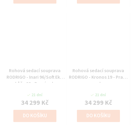
Rohová sedací souprava
Rohová sedací souprava
RODRIGO - Inari 96/Soft Eko
RODRIGO - Kronos 19 - Pravý
kůže 29 - Pravý roh
roh
21 dní
21 dní
34 299 Kč
34 299 Kč
DO KOŠÍKU
DO KOŠÍKU