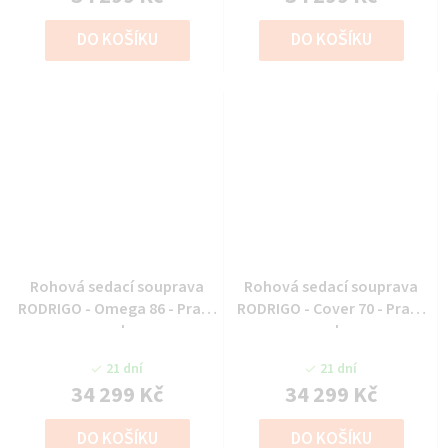
DO KOŠÍKU
DO KOŠÍKU
Rohová sedací souprava
Rohová sedací souprava
RODRIGO - Omega 86 - Pravý
RODRIGO - Cover 70 - Pravý
roh
roh
21 dní
21 dní
34 299 Kč
34 299 Kč
DO KOŠÍKU
DO KOŠÍKU