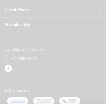
a
O společnosti
t
í
Pro zákazníky
Kontakt
info
@
ak-nabytek.cz
+420 288 288 100
Způsob dopravy: