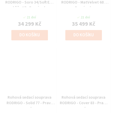
RODRIGO - Soro 34/Soft Eko
RODRIGO - MatVelvet 68 -
kůže 17 - Pravý roh
Pravý roh
21 dní
21 dní
34 299 Kč
35 499 Kč
DO KOŠÍKU
DO KOŠÍKU
Rohová sedací souprava
Rohová sedací souprava
RODRIGO - Solid 77 - Pravý
RODRIGO - Cover 83 - Pravý
roh
roh