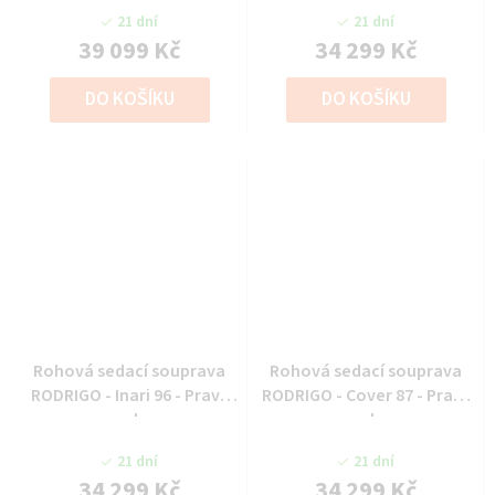
21 dní
21 dní
39 099 Kč
34 299 Kč
DO KOŠÍKU
DO KOŠÍKU
Rohová sedací souprava
Rohová sedací souprava
RODRIGO - Inari 96 - Pravý
RODRIGO - Cover 87 - Pravý
roh
roh
21 dní
21 dní
34 299 Kč
34 299 Kč