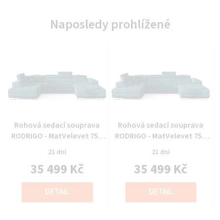
Naposledy prohlížené
Průměrné
Průměrné
Rohová sedací souprava
Rohová sedací souprava
hodnocení
hodnocení
RODRIGO - MatVelevet 75 -
RODRIGO - MatVelevet 75 -
produktu
produktu
Levý roh
Levý roh
21 dní
21 dní
je
je
35 499 Kč
35 499 Kč
0,0
0,0
z
z
Měrná
Měrná
5
5
cena:
cena:
DETAIL
DETAIL
hvězdiček.
hvězdiček.