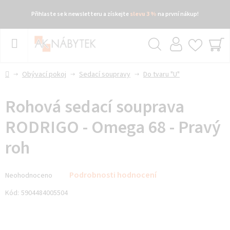
Přihlaste se k newsletteru a získejte
slevu 3 %
na první nákup!
Přejít
na
obsah
Hledat
NÁ
KO
Domů
Obývací pokoj
Sedací soupravy
Do tvaru "U"
Rohová sedací souprava
RODRIGO - Omega 68 - Pravý
roh
Průměrné
Podrobnosti hodnocení
Neohodnoceno
hodnocení
produktu
Kód:
5904484005504
je
0,0
z 5