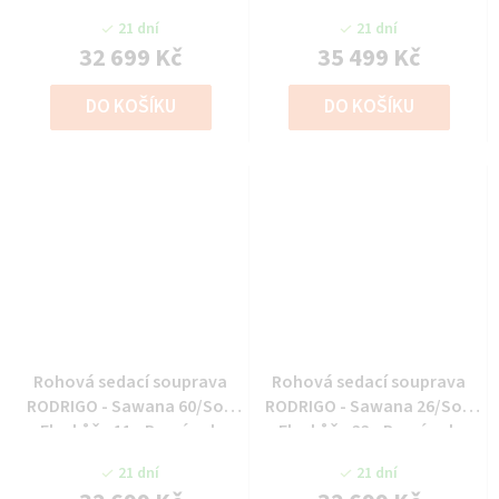
21 dní
21 dní
32 699 Kč
35 499 Kč
DO KOŠÍKU
DO KOŠÍKU
Rohová sedací souprava
Rohová sedací souprava
RODRIGO - Sawana 60/Soft
RODRIGO - Sawana 26/Soft
Eko kůže 11 - Pravý roh
Eko kůže 33 - Pravý roh
21 dní
21 dní