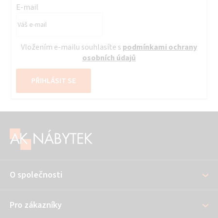
E-mail
Vložením e-mailu souhlasíte s
podmínkami ochrany
osobních údajů
PŘIHLÁSIT SE
Z
á
p
a
O společnosti
t
í
Pro zákazníky