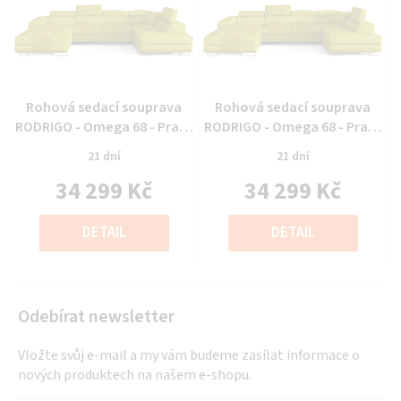
Průměrné
Průměrné
Rohová sedací souprava
Rohová sedací souprava
hodnocení
hodnocení
RODRIGO - Omega 68 - Pravý
RODRIGO - Omega 68 - Pravý
produktu
produktu
roh
roh
21 dní
21 dní
je
je
34 299 Kč
34 299 Kč
0,0
0,0
z
z
Měrná
Měrná
5
5
cena:
cena:
DETAIL
DETAIL
hvězdiček.
hvězdiček.
Odebírat newsletter
Vložte svůj e-mail a my vám budeme zasílat informace o
nových produktech na našem e-shopu.