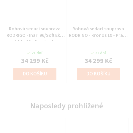
Rohová sedací souprava
Rohová sedací souprava
RODRIGO - Inari 96/Soft Eko
RODRIGO - Kronos 19 - Pravý
kůže 29 - Pravý roh
roh
21 dní
21 dní
34 299 Kč
34 299 Kč
DO KOŠÍKU
DO KOŠÍKU
Naposledy prohlížené