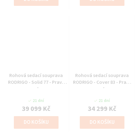
Rohová sedací souprava
Rohová sedací souprava
RODRIGO - Solid 77 - Pravý
RODRIGO - Cover 83 - Pravý
roh
roh
21 dní
21 dní
39 099 Kč
34 299 Kč
DO KOŠÍKU
DO KOŠÍKU