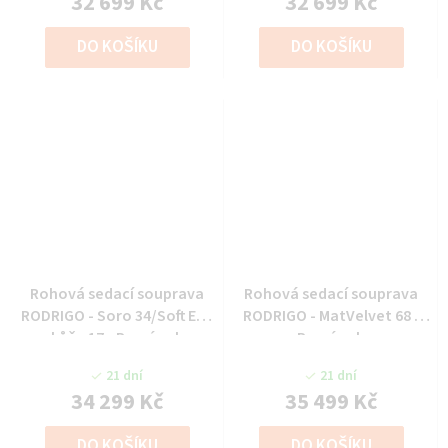
32 699 Kč
32 699 Kč
DO KOŠÍKU
DO KOŠÍKU
Rohová sedací souprava
Rohová sedací souprava
RODRIGO - Soro 34/Soft Eko
RODRIGO - MatVelvet 68 -
kůže 17 - Pravý roh
Pravý roh
21 dní
21 dní
34 299 Kč
35 499 Kč
DO KOŠÍKU
DO KOŠÍKU