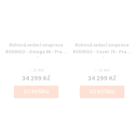
Rohová sedací souprava
Rohová sedací souprava
RODRIGO - Omega 86 - Pravý
RODRIGO - Cover 70 - Pravý
roh
roh
21 dní
21 dní
34 299 Kč
34 299 Kč
DO KOŠÍKU
DO KOŠÍKU