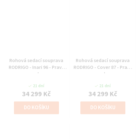
Rohová sedací souprava
Rohová sedací souprava
RODRIGO - Inari 96 - Pravý
RODRIGO - Cover 87 - Pravý
roh
roh
21 dní
21 dní
34 299 Kč
34 299 Kč
DO KOŠÍKU
DO KOŠÍKU