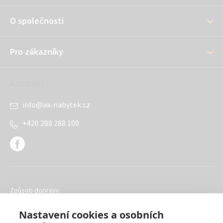
a
O společnosti
t
í
Pro zákazníky
Kontakt
info
@
ak-nabytek.cz
+420 288 288 100
Způsob dopravy:
Nastavení cookies a osobních