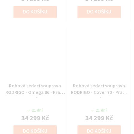
DO KOŠÍKU
DO KOŠÍKU
Rohová sedací souprava
Rohová sedací souprava
RODRIGO - Omega 86 - Pravý
RODRIGO - Cover 70 - Pravý
roh
roh
21 dní
21 dní
34 299 Kč
34 299 Kč
DO KOŠÍKU
DO KOŠÍKU