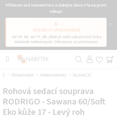
Přihlaste se k newsletteru a získejte slevu 3 % na první
nákup!
⚠️
DŮLEŽITÉ UPOZORNĚNÍ
Od
10. 08. do 17. 08. 2026
je naše zákaznická linka
dočasně nedostupná
. Děkujeme za pochopení.
Přejít
na
obsah
Hledat
NÁ
KO
Domů
Obývací pokoj
Sedací soupravy
Do tvaru "U"
Rohová sedací souprava
RODRIGO - Sawana 60/Soft
Eko kůže 17 - Levý roh