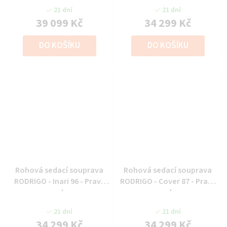
21 dní
21 dní
39 099 Kč
34 299 Kč
DO KOŠÍKU
DO KOŠÍKU
Rohová sedací souprava
Rohová sedací souprava
RODRIGO - Inari 96 - Pravý
RODRIGO - Cover 87 - Pravý
roh
roh
21 dní
21 dní
34 299 Kč
34 299 Kč