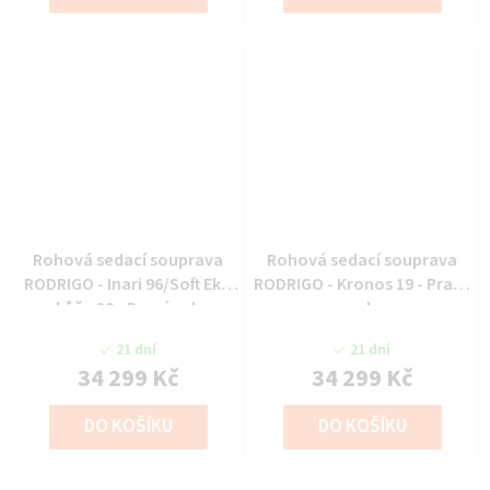
Rohová sedací souprava
Rohová sedací souprava
RODRIGO - Inari 96/Soft Eko
RODRIGO - Kronos 19 - Pravý
kůže 29 - Pravý roh
roh
21 dní
21 dní
34 299 Kč
34 299 Kč
DO KOŠÍKU
DO KOŠÍKU