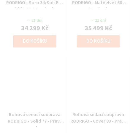
RODRIGO - Soro 34/Soft Eko
RODRIGO - MatVelvet 68 -
kůže 17 - Pravý roh
Pravý roh
21 dní
21 dní
34 299 Kč
35 499 Kč
DO KOŠÍKU
DO KOŠÍKU
Rohová sedací souprava
Rohová sedací souprava
RODRIGO - Solid 77 - Pravý
RODRIGO - Cover 83 - Pravý
roh
roh