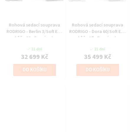
Rohová sedací souprava
Rohová sedací souprava
RODRIGO - Berlin 3/Soft Eko
RODRIGO - Dora 60/Soft Eko
kůže 66 - Pravý roh
kůže 17 - Pravý roh
21 dní
21 dní
32 699 Kč
35 499 Kč
DO KOŠÍKU
DO KOŠÍKU