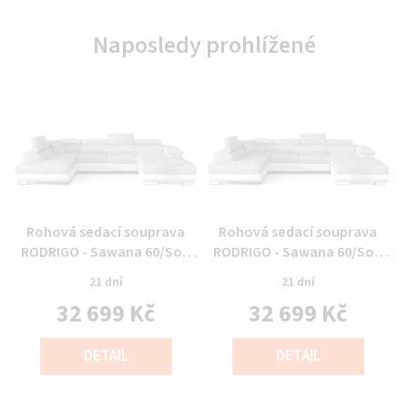
Naposledy prohlížené
Průměrné
Průměrné
Rohová sedací souprava
Rohová sedací souprava
hodnocení
hodnocení
RODRIGO - Sawana 60/Soft
RODRIGO - Sawana 60/Soft
produktu
produktu
Eko kůže 17 - Levý roh
Eko kůže 17 - Levý roh
21 dní
21 dní
je
je
32 699 Kč
32 699 Kč
0,0
0,0
z
z
Měrná
Měrná
5
5
cena:
cena:
DETAIL
DETAIL
hvězdiček.
hvězdiček.