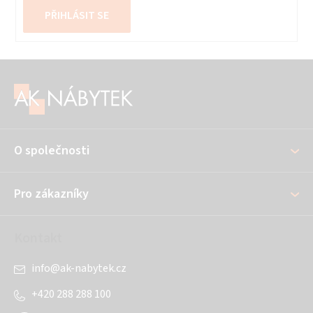
PŘIHLÁSIT SE
Z
á
p
a
O společnosti
t
í
Pro zákazníky
Kontakt
info
@
ak-nabytek.cz
+420 288 288 100