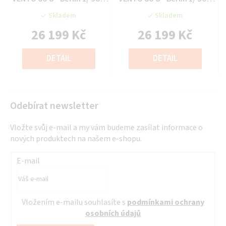
produktu
produktu
Eko kůže 11
Eko kůže 11
Skladem
Skladem
je
je
26 199 Kč
26 199 Kč
0,0
0,0
z
z
Měrná
Měrná
5
5
cena:
cena:
DETAIL
DETAIL
hvězdiček.
hvězdiček.
Odebírat newsletter
Vložte svůj e-mail a my vám budeme zasílat informace o
nových produktech na našem e-shopu.
E-mail
Vložením e-mailu souhlasíte s
podmínkami ochrany
osobních údajů