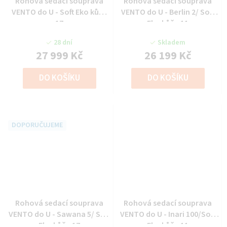
Rohová sedací souprava
Rohová sedací souprava
VENTO do U - Soft Eko kůže
VENTO do U - Berlin 2/ Soft
17
Eko kůže 11
28 dní
Skladem
27 999 Kč
26 199 Kč
DO KOŠÍKU
DO KOŠÍKU
DOPORUČUJEME
Rohová sedací souprava
Rohová sedací souprava
VENTO do U - Sawana 5/ Soft
VENTO do U - Inari 100/Soft
Eko kůže 17
Eko kůže 11