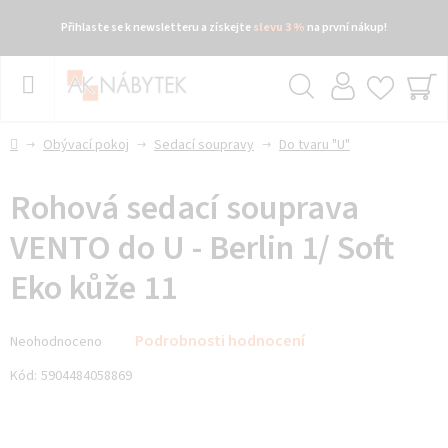
Přihlaste se k newsletteru a získejte
slevu 3 %
na první nákup!
Přejít
na
obsah
Hledat
NÁ
KO
Domů
Obývací pokoj
Sedací soupravy
Do tvaru "U"
Rohová sedací souprava
VENTO do U - Berlin 1/ Soft
Eko kůže 11
Průměrné
Podrobnosti hodnocení
Neohodnoceno
hodnocení
produktu
Kód:
5904484058869
je
0,0
z 5