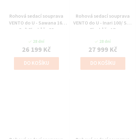
Rohová sedací souprava
Rohová sedací souprava
VENTO do U - Sawana 16/
VENTO do U - Inari 100/ Soft
Soft Eko kůže 33
Eko kůže 17
28 dní
28 dní
26 199 Kč
27 999 Kč
DO KOŠÍKU
DO KOŠÍKU