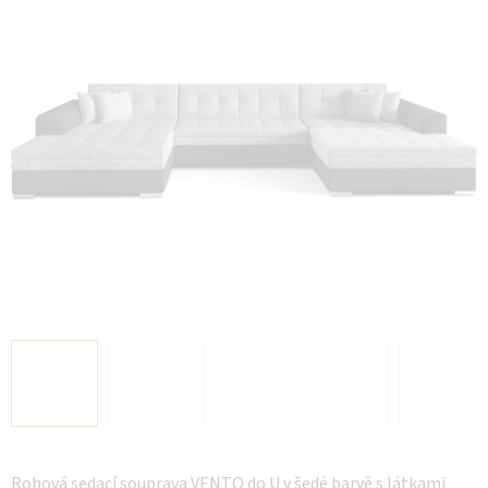
hvězdiček.
Rohová sedací souprava VENTO do U v šedé barvě s látkami