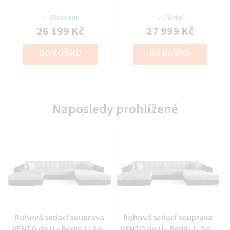
Skladem
28 dní
26 199 Kč
27 999 Kč
DO KOŠÍKU
DO KOŠÍKU
Naposledy prohlížené
Průměrné
Průměrné
Rohová sedací souprava
Rohová sedací souprava
hodnocení
hodnocení
VENTO do U - Berlin 1/ Soft
VENTO do U - Berlin 1/ Soft